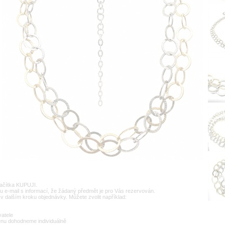
lačítka KUPUJI.
u e-mail s informací, že žádaný předmět je pro Vás rezervován.
v dalším kroku objednávky. Můžete zvolit například:
vatele
enu dohodneme individuálně