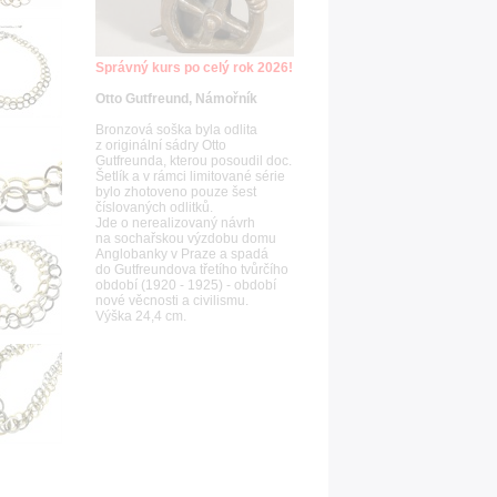
Správný kurs po celý rok 2026!
Otto Gutfreund, Námořník
Bronzová soška byla odlita
z originální sádry Otto
Gutfreunda, kterou posoudil doc.
Šetlík a v rámci limitované série
bylo zhotoveno pouze šest
číslovaných odlitků.
Jde o nerealizovaný návrh
na sochařskou výzdobu domu
Anglobanky v Praze a spadá
do Gutfreundova třetího tvůrčího
období (1920 - 1925) - období
nové věcnosti a civilismu.
Výška 24,4 cm.