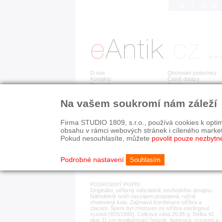
STA
O nás
Obchodní podmínky
Kontakty
Časté dotazy
Recenze
Ceník
Na vašem soukromí nám záleží
Detail položky
č. 183 463
Stř
PRODÁNO
Firma STUDIO 1809, s.r.o., používá cookies k optim
obsahu v rámci webových stránek i cíleného marke
Pokud nesouhlasíte, můžete
povolit pouze nezbytn
KATEGORIE
HISTORICKÉ OBDOB
náhrdelníky
od r. 1940
Podrobné nastavení
Souhlasím
PODROBNÝ POPIS
Originální, stříbrný náhrdelník nevšedního designu.
Náhrdelník tvoří navzájem propojená, ručně
zhotovená kola. Zajímavá kombinace stříbra a
zlacení. Šperk byl zhotoven ze stříbra sterlingové
ryzosti (925/1000). Celková váha 20,85 g. Délka 42
plus 11 cm prodlužovací řetízek. Autorská, ryzostní a