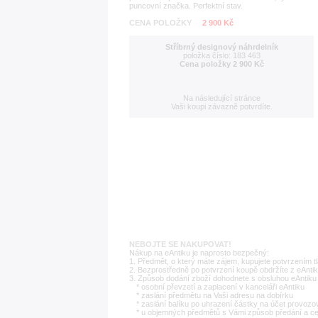
puncovní značka. Perfektní stav.
CENA POLOŽKY
2 900 Kč
Stříbrný designový náhrdelník
položka číslo: 183 463
Cena položky 2 900 Kč
Na následující stránce
Vaši koupi závazně potvrdíte.
NEBOJTE SE NAKUPOVAT!
Nákup na eAntiku je naprosto bezpečný:
1. Předmět, o který máte zájem, kupujete potvrzením t
2. Bezprostředně po potvrzení koupě obdržíte z eAntik
3. Způsob dodání zboží dohodnete s obsluhou eAntiku 
* osobní převzetí a zaplacení v kanceláři eAntiku
* zaslání předmětu na Vaši adresu na dobírku
* zaslání balíku po uhrazení částky na účet provozo
* u objemných předmětů s Vámi způsob předání a c