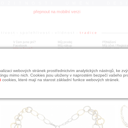
ROŽITNOSTI UMĚNÍ DES
přepnout na mobilní verzi
V čem jsme jiní?
Můj prodej
Přihlášení
Facebook
Můj nákup
Můj účet / Registr
Výkup šperků
Moje album
GDPR
/
AML
íbrný designový náhrdelník
alizaci webových stránek prostřednictvím analytických nástrojů, ke zv
tingu mimo nich. Cookies jsou uloženy v naprostém bezpečí vašeho pr
é
cookies, které mají na starost základní funkce webových stránek.
Í
MÍSTO EXPEDICE
Počet návštěv: 216
poslat příteli
Praha
uložit do alba
dotaz na prodejce