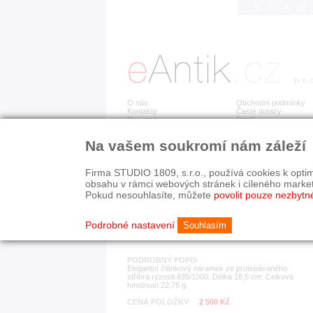
STA
O nás
Obchodní podmínky
Kontakty
Časté dotazy
Recenze
Ceník
Na vašem soukromí nám záleží
Detail položky
č. 116 956
Stř
Firma STUDIO 1809, s.r.o., používá cookies k optim
obsahu v rámci webových stránek i cíleného marke
Pokud nesouhlasíte, můžete
povolit pouze nezbytn
KATEGORIE
HISTORICKÉ OBDOB
náramky
od r. 1940
Podrobné nastavení
Souhlasím
PODROBNÝ POPIS
Elegantní článkový náramek ze protepávaného
stříbra ryzosti 835/1000. Délka 18,5 cm. Celková
hmotnost 22,76 g.
CENA POLOŽKY
2 500 Kč