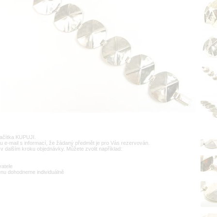
lačítka KUPUJI.
u e-mail s informací, že žádaný předmět je pro Vás rezervován.
v dalším kroku objednávky. Můžete zvolit například:
vatele
enu dohodneme individuálně