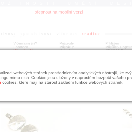
ROŽITNOSTI UMĚNÍ DES
přepnout na mobilní verzi
V čem jsme jiní?
Můj prodej
Přihlášení
Facebook
Můj nákup
Můj účet / Registr
Výkup šperků
Moje album
GDPR
/
AML
íbrný článkový náramek
alizaci webových stránek prostřednictvím analytických nástrojů, ke zv
tingu mimo nich. Cookies jsou uloženy v naprostém bezpečí vašeho pr
é
cookies, které mají na starost základní funkce webových stránek.
Í
MÍSTO EXPEDICE
Počet návštěv: 263
poslat příteli
Obchod eAntik, Kostelní 14,
uložit do alba
Praha 7
dotaz na prodejce