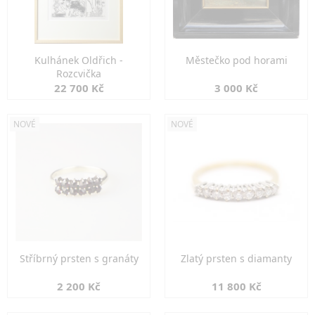
Kulhánek Oldřich -
Městečko pod horami
Rozcvička
22 700 Kč
3 000 Kč
NOVÉ
NOVÉ
Stříbrný prsten s granáty
Zlatý prsten s diamanty
2 200 Kč
11 800 Kč