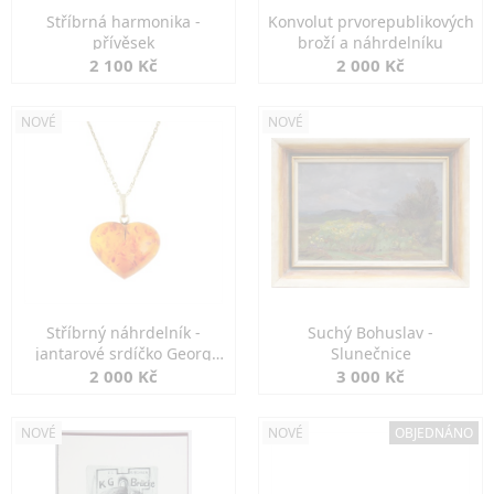
Stříbrná harmonika -
Konvolut prvorepublikových
přívěsek
broží a náhrdelníku
2 100 Kč
2 000 Kč
NOVÉ
NOVÉ
Stříbrný náhrdelník -
Suchý Bohuslav -
jantarové srdíčko Georg
Slunečnice
Kramer
2 000 Kč
3 000 Kč
NOVÉ
NOVÉ
OBJEDNÁNO