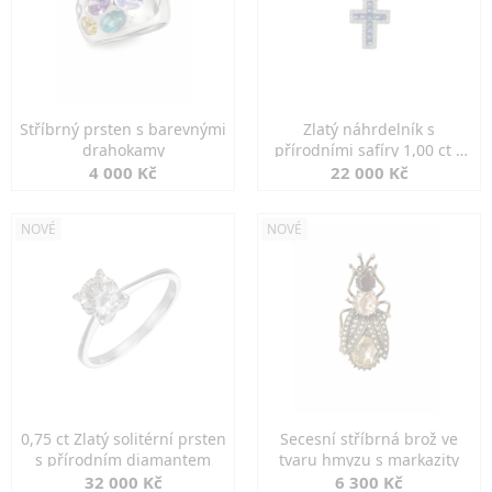
Stříbrný prsten s barevnými
Zlatý náhrdelník s
drahokamy
přírodními safíry 1,00 ct a
diamanty
4 000 Kč
22 000 Kč
NOVÉ
NOVÉ
0,75 ct Zlatý solitérní prsten
Secesní stříbrná brož ve
s přírodním diamantem
tvaru hmyzu s markazity
32 000 Kč
6 300 Kč