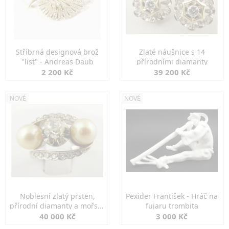
Stříbrná designová brož
Zlaté náušnice s 14
"list" - Andreas Daub
přírodními diamanty
2 200 Kč
39 200 Kč
NOVÉ
NOVÉ
Noblesní zlatý prsten,
Pexider František - Hráč na
přírodní diamanty a mořské
fujaru trombita
perly
40 000 Kč
3 000 Kč