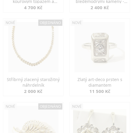
kouřovým topazem a
bleděmodrými kameny -
markazity
jemná elegance
4 700 Kč
2 400 Kč
NOVÉ
OBJEDNÁNO
NOVÉ
Stříbrný zlacený starožitný
Zlatý art-deco prsten s
náhrdelník
diamantem
2 000 Kč
11 500 Kč
NOVÉ
OBJEDNÁNO
NOVÉ