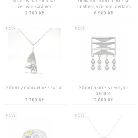
Stříbrný náhrdelník s
Unikátní stříbrná brož se
černým korálem
smaltem a říčními perlami
2 700 Kč
6 900 Kč
NOVÉ
NOVÉ
Stříbrný náhrdelník - surfař
Stříbrná brož s černými
perlami
2 300 Kč
2 000 Kč
NOVÉ
NOVÉ