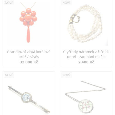
NOVÉ
NOVÉ
Grandiozní zlatá korálová
Čtyřřadý náramek z říčních
brož / závěs
perel - zapínání mašle
32 000 Kč
2 400 Kč
NOVÉ
NOVÉ