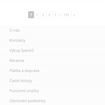
…
1
2
3
4
5
193
»
O nás
Kontakty
Výkup šperků
Recenze
Platba a doprava
Časté dotazy
Puncovní značky
Obchodní podmínky