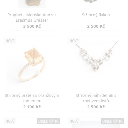
Prophet - Moriskentänzer,
Stříbrný flakon
Erasmus Grasser
3 500 Kč
2 500 Kč
NOVÉ
NOVÉ
Stříbrný prsten s oranžovým
Stříbrný náhrdelník s
kamenem
motivem listů
2 100 Kč
2 500 Kč
NOVÉ
OBJEDNÁNO
NOVÉ
OBJEDNÁNO