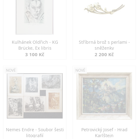
Kulhánek Oldřich - KG
Stříbrná brož s perlami -
Brücke, Ex libris
sněženky
3 100 Kč
2 200 Kč
NOVÉ
NOVÉ
Nemes Endre - Soubor šesti
Petrovický Josef - Hrad
litografií
Karlštejn