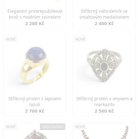
Elegantní prvorepubliková
Stříbrný náhrdelník se
brož s modrým spinelem
smaltovým medailonem
2 200 Kč
2 400 Kč
NOVÉ
NOVÉ
Stříbrný prsten s lapisem
Stříbrný prsten s onyxem a
lazuli
markazity
2 700 Kč
2 500 Kč
NOVÉ
OBJEDNÁNO
NOVÉ