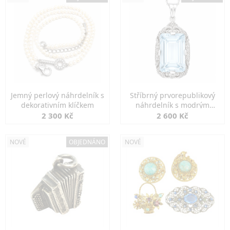
Jemný perlový náhrdelník s
Stříbrný prvorepublikový
dekorativním klíčkem
náhrdelník s modrým
spinelem
2 300 Kč
2 600 Kč
NOVÉ
OBJEDNÁNO
NOVÉ