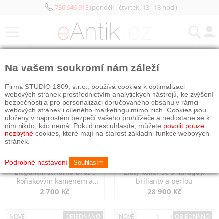
736 646 913
(pondělí - čtvrtek, 13 - 18 hod.)
KATEGORIE
Na vašem soukromí nám záleží
NOVÉ
OBJEDNÁNO
NOVÉ
OBJEDNÁNO
Firma STUDIO 1809, s.r.o., používá cookies k optimalizaci
webových stránek prostřednictvím analytických nástrojů, ke zvýšení
bezpečnosti a pro personalizaci doručovaného obsahu v rámci
webových stránek i cíleného marketingu mimo nich. Cookies jsou
uloženy v naprostém bezpečí vašeho prohlížeče a nedostane se k
nim nikdo, kdo nemá. Pokud nesouhlasíte, můžete
povolit pouze
nezbytné
cookies, které mají na starost základní funkce webových
stránek.
Podrobné nastavení
Souhlasím
Elegantní stříbrná brož s
Zlatý kolier se smaragdy,
koňakovým kamenem a
brilianty a perlou
markazity
2 700 Kč
28 900 Kč
NOVÉ
OBJEDNÁNO
NOVÉ
OBJEDNÁNO