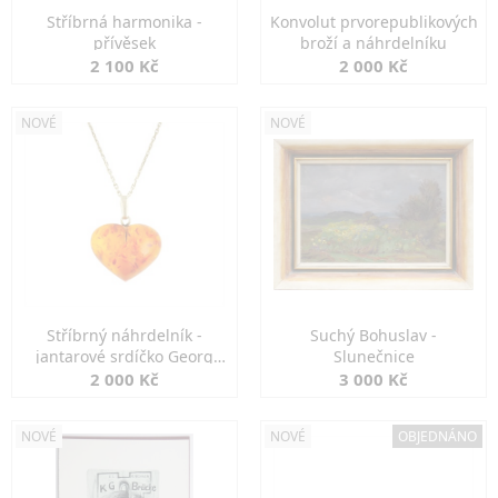
Stříbrná harmonika -
Konvolut prvorepublikových
přívěsek
broží a náhrdelníku
2 100 Kč
2 000 Kč
NOVÉ
NOVÉ
Stříbrný náhrdelník -
Suchý Bohuslav -
jantarové srdíčko Georg
Slunečnice
Kramer
2 000 Kč
3 000 Kč
NOVÉ
NOVÉ
OBJEDNÁNO