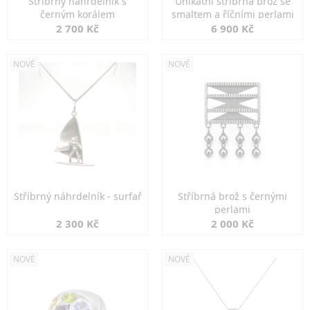
Stříbrný náhrdelník s
Unikátní stříbrná brož se
černým korálem
smaltem a říčními perlami
2 700 Kč
6 900 Kč
NOVÉ
NOVÉ
Stříbrný náhrdelník - surfař
Stříbrná brož s černými
perlami
2 300 Kč
2 000 Kč
NOVÉ
NOVÉ