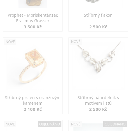
Prophet - Moriskentänzer,
Stříbrný flakon
Erasmus Grasser
3 500 Kč
2 500 Kč
NOVÉ
NOVÉ
Stříbrný prsten s oranžovým
Stříbrný náhrdelník s
kamenem
motivem listů
2 100 Kč
2 500 Kč
NOVÉ
OBJEDNÁNO
NOVÉ
OBJEDNÁNO