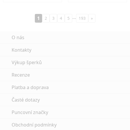
…
1
2
3
4
5
193
»
O nás
Kontakty
Výkup šperků
Recenze
Platba a doprava
Časté dotazy
Puncovní značky
Obchodní podmínky