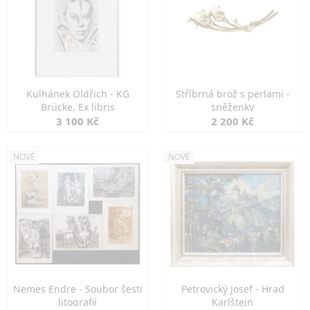
Kulhánek Oldřich - KG
Stříbrná brož s perlami -
Brücke, Ex libris
sněženky
3 100 Kč
2 200 Kč
NOVÉ
NOVÉ
Nemes Endre - Soubor šesti
Petrovický Josef - Hrad
litografií
Karlštejn