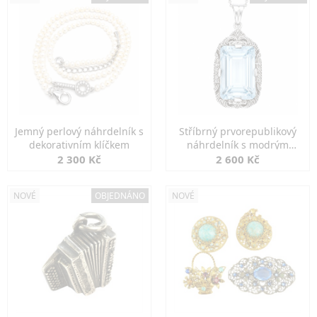
Jemný perlový náhrdelník s
Stříbrný prvorepublikový
dekorativním klíčkem
náhrdelník s modrým
spinelem
2 300 Kč
2 600 Kč
NOVÉ
OBJEDNÁNO
NOVÉ