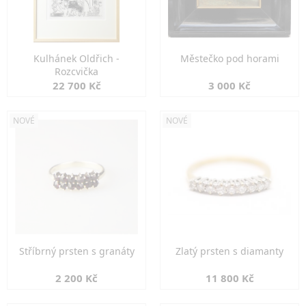
Kulhánek Oldřich -
Městečko pod horami
Rozcvička
22 700 Kč
3 000 Kč
NOVÉ
NOVÉ
Stříbrný prsten s granáty
Zlatý prsten s diamanty
2 200 Kč
11 800 Kč