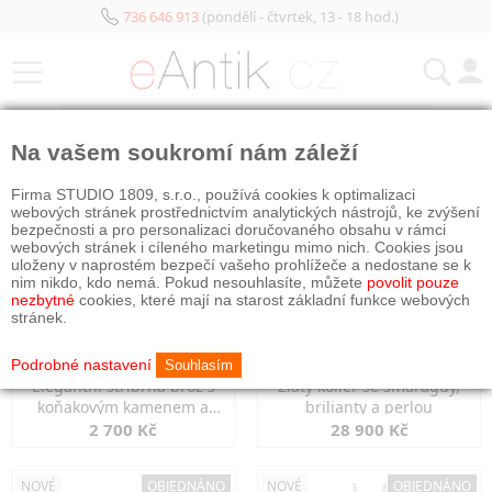
736 646 913
(pondělí - čtvrtek, 13 - 18 hod.)
KATEGORIE
Na vašem soukromí nám záleží
NOVÉ
OBJEDNÁNO
NOVÉ
OBJEDNÁNO
Firma STUDIO 1809, s.r.o., používá cookies k optimalizaci
webových stránek prostřednictvím analytických nástrojů, ke zvýšení
bezpečnosti a pro personalizaci doručovaného obsahu v rámci
webových stránek i cíleného marketingu mimo nich. Cookies jsou
uloženy v naprostém bezpečí vašeho prohlížeče a nedostane se k
nim nikdo, kdo nemá. Pokud nesouhlasíte, můžete
povolit pouze
nezbytné
cookies, které mají na starost základní funkce webových
stránek.
Podrobné nastavení
Souhlasím
Elegantní stříbrná brož s
Zlatý kolier se smaragdy,
koňakovým kamenem a
brilianty a perlou
markazity
2 700 Kč
28 900 Kč
NOVÉ
OBJEDNÁNO
NOVÉ
OBJEDNÁNO