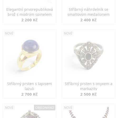
Elegantní prvorepubliková
Stříbrný náhrdelník se
brož s modrým spinelem
smaltovým medailonem
2 200 Kč
2 400 Kč
NOVÉ
NOVÉ
Stříbrný prsten s lapisem
Stříbrný prsten s onyxem a
lazuli
markazity
2 700 Kč
2 500 Kč
NOVÉ
OBJEDNÁNO
NOVÉ