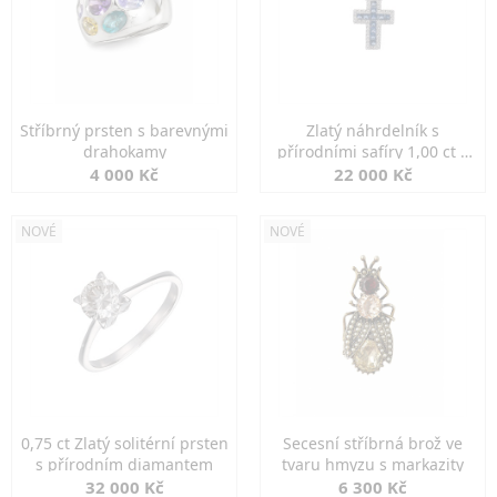
Stříbrný prsten s barevnými
Zlatý náhrdelník s
drahokamy
přírodními safíry 1,00 ct a
diamanty
4 000 Kč
22 000 Kč
NOVÉ
NOVÉ
0,75 ct Zlatý solitérní prsten
Secesní stříbrná brož ve
s přírodním diamantem
tvaru hmyzu s markazity
32 000 Kč
6 300 Kč