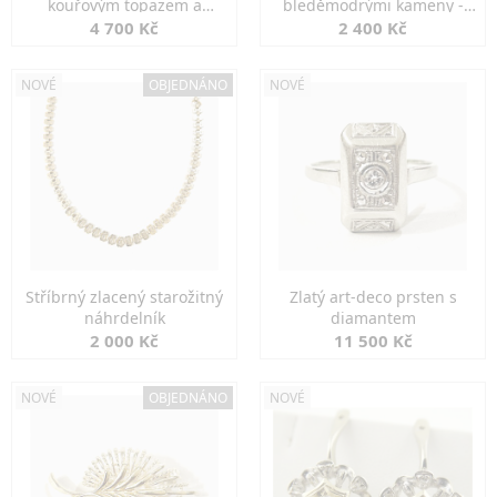
kouřovým topazem a
bleděmodrými kameny -
markazity
jemná elegance
4 700 Kč
2 400 Kč
NOVÉ
OBJEDNÁNO
NOVÉ
Stříbrný zlacený starožitný
Zlatý art-deco prsten s
náhrdelník
diamantem
2 000 Kč
11 500 Kč
NOVÉ
OBJEDNÁNO
NOVÉ