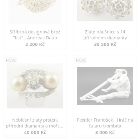
Stříbrná designová brož
Zlaté náušnice s 14
"list" - Andreas Daub
přírodními diamanty
2 200 Kč
39 200 Kč
NOVÉ
NOVÉ
Noblesní zlatý prsten,
Pexider František - Hráč na
přírodní diamanty a mořské
fujaru trombita
perly
40 000 Kč
3 000 Kč