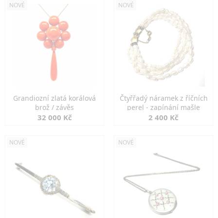
NOVÉ
NOVÉ
Grandiozní zlatá korálová
Čtyřřadý náramek z říčních
brož / závěs
perel - zapínání mašle
32 000 Kč
2 400 Kč
NOVÉ
NOVÉ