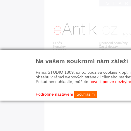
STA
O nás
Obchodní podmínky
Kontakty
Časté dotazy
Recenze
Ceník
Na vašem soukromí nám záleží
Detail položky již není dostupný.
Firma STUDIO 1809, s.r.o., používá cookies k optim
obsahu v rámci webových stránek i cíleného marke
Pokud nesouhlasíte, můžete
povolit pouze nezbytn
© 2003-2026 STUDIO 18
©
1992-2026 Softwarov
Nastavení cookies
Podrobné nastavení
Souhlasím