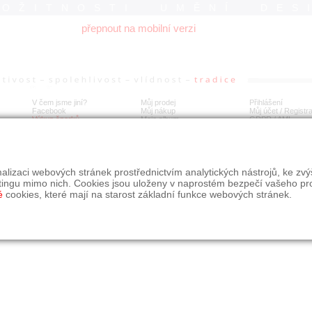
ROŽITNOSTI UMĚNÍ DES
přepnout na mobilní verzi
V čem jsme jiní?
Můj prodej
Přihlášení
Facebook
Můj nákup
Můj účet / Registr
Výkup šperků
Moje album
GDPR
/
AML
alizaci webových stránek prostřednictvím analytických nástrojů, ke zv
tingu mimo nich. Cookies jsou uloženy v naprostém bezpečí vašeho pr
é
cookies, které mají na starost základní funkce webových stránek.
09, s.r.o.
é řešení Studio dmm