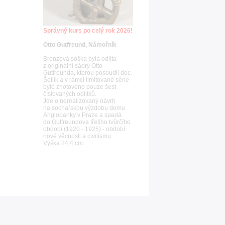
Správný kurs po celý rok 2026!
Otto Gutfreund, Námořník
Bronzová soška byla odlita
z originální sádry Otto
Gutfreunda, kterou posoudil doc.
Šetlík a v rámci limitované série
bylo zhotoveno pouze šest
číslovaných odlitků.
Jde o nerealizovaný návrh
na sochařskou výzdobu domu
Anglobanky v Praze a spadá
do Gutfreundova třetího tvůrčího
období (1920 - 1925) - období
nové věcnosti a civilismu.
Výška 24,4 cm.