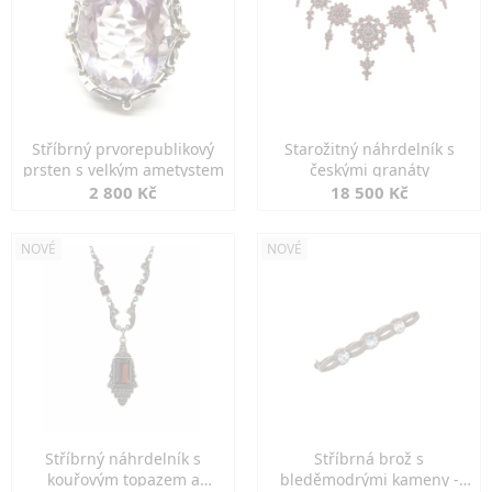
Stříbrný prvorepublikový
Starožitný náhrdelník s
prsten s velkým ametystem
českými granáty
2 800 Kč
18 500 Kč
NOVÉ
NOVÉ
Stříbrný náhrdelník s
Stříbrná brož s
kouřovým topazem a
bleděmodrými kameny -