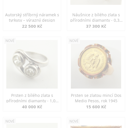
Autorský stříbrný náramek s
Náušnice z bílého zlata s
tyrkysy – výrazný design
přírodními diamanty - 0,30
ct
22 500 Kč
37 300 Kč
NOVÉ
NOVÉ
Prsten z bílého zlata s
Prsten se zlatou mincí Dos
přírodními diamanty - 1,00
Medio Pesos, rok 1945
ct
40 000 Kč
15 600 Kč
NOVÉ
NOVÉ