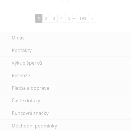
…
1
2
3
4
5
193
»
O nás
Kontakty
Výkup šperků
Recenze
Platba a doprava
Časté dotazy
Puncovní značky
Obchodní podmínky