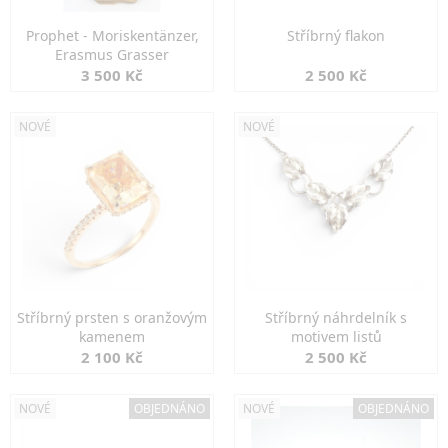
Prophet - Moriskentänzer,
Stříbrný flakon
Erasmus Grasser
3 500 Kč
2 500 Kč
NOVÉ
NOVÉ
Stříbrný prsten s oranžovým
Stříbrný náhrdelník s
kamenem
motivem listů
2 100 Kč
2 500 Kč
NOVÉ
OBJEDNÁNO
NOVÉ
OBJEDNÁNO