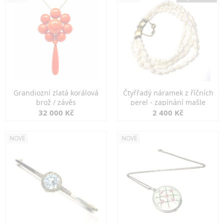
Grandiozní zlatá korálová
Čtyřřadý náramek z říčních
brož / závěs
perel - zapínání mašle
32 000 Kč
2 400 Kč
NOVÉ
NOVÉ