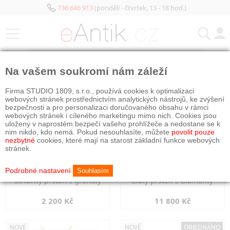
736 646 913
(pondělí - čtvrtek, 13 - 18 hod.)
KATEGORIE
Na vašem soukromí nám záleží
NOVÉ
NOVÉ
Firma STUDIO 1809, s.r.o., používá cookies k optimalizaci
webových stránek prostřednictvím analytických nástrojů, ke zvýšení
bezpečnosti a pro personalizaci doručovaného obsahu v rámci
webových stránek i cíleného marketingu mimo nich. Cookies jsou
uloženy v naprostém bezpečí vašeho prohlížeče a nedostane se k
nim nikdo, kdo nemá. Pokud nesouhlasíte, můžete
povolit pouze
nezbytné
cookies, které mají na starost základní funkce webových
stránek.
Podrobné nastavení
Souhlasím
Stříbrný prsten s granáty
Zlatý prsten s diamanty
2 200 Kč
11 800 Kč
NOVÉ
NOVÉ
OBJEDNÁNO