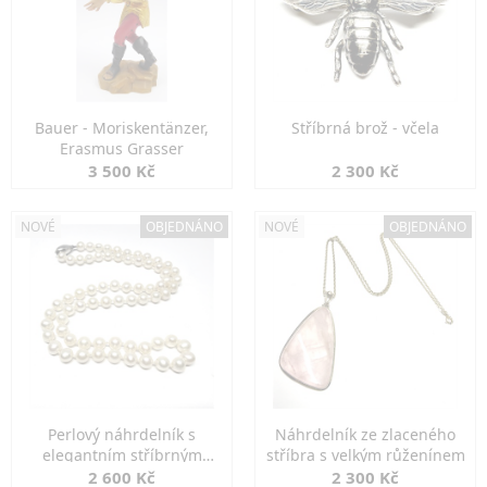
Bauer - Moriskentänzer,
Stříbrná brož - včela
Erasmus Grasser
3 500 Kč
2 300 Kč
NOVÉ
OBJEDNÁNO
NOVÉ
OBJEDNÁNO
Perlový náhrdelník s
Náhrdelník ze zlaceného
elegantním stříbrným
stříbra s velkým růženínem
zapínáním
2 600 Kč
2 300 Kč