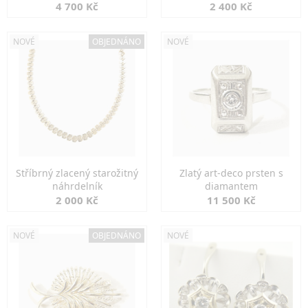
markazity
jemná elegance
4 700 Kč
2 400 Kč
NOVÉ
OBJEDNÁNO
NOVÉ
Stříbrný zlacený starožitný
Zlatý art-deco prsten s
náhrdelník
diamantem
2 000 Kč
11 500 Kč
NOVÉ
OBJEDNÁNO
NOVÉ