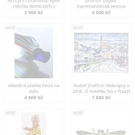
NU Cyril Chramosta: Výlov
Jindřich Otipka:
rybníka (komb.tech.)
Expresionistická vesnice
3 900 Kč
3 500 Kč
NOVÉ
NOVÉ
skleněná platika Pasta na
Rudolf Jindřich: Mokropsy v
zuby
zimě. (Z majetku Ng v Praze)
4 800 Kč
7 500 Kč
NOVÉ
NOVÉ