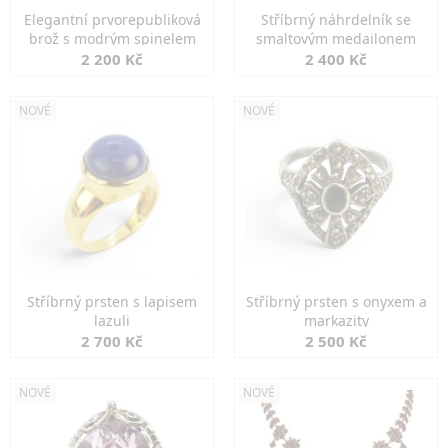
Elegantní prvorepubliková
Stříbrný náhrdelník se
brož s modrým spinelem
smaltovým medailonem
2 200 Kč
2 400 Kč
NOVÉ
NOVÉ
Stříbrný prsten s lapisem
Stříbrný prsten s onyxem a
lazuli
markazity
2 700 Kč
2 500 Kč
NOVÉ
NOVÉ