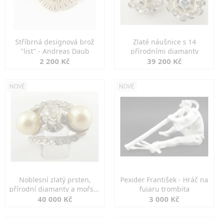
Stříbrná designová brož
Zlaté náušnice s 14
"list" - Andreas Daub
přírodními diamanty
2 200 Kč
39 200 Kč
NOVÉ
NOVÉ
Noblesní zlatý prsten,
Pexider František - Hráč na
přírodní diamanty a mořské
fujaru trombita
perly
40 000 Kč
3 000 Kč