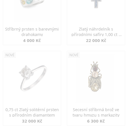
Stříbrný prsten s barevnými
Zlatý náhrdelník s
drahokamy
přírodními safíry 1,00 ct a
diamanty
4 000 Kč
22 000 Kč
NOVÉ
NOVÉ
0,75 ct Zlatý solitérní prsten
Secesní stříbrná brož ve
s přírodním diamantem
tvaru hmyzu s markazity
32 000 Kč
6 300 Kč