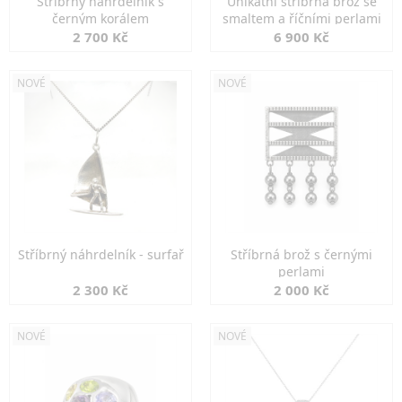
Stříbrný náhrdelník s
Unikátní stříbrná brož se
černým korálem
smaltem a říčními perlami
2 700 Kč
6 900 Kč
NOVÉ
NOVÉ
Stříbrný náhrdelník - surfař
Stříbrná brož s černými
perlami
2 300 Kč
2 000 Kč
NOVÉ
NOVÉ