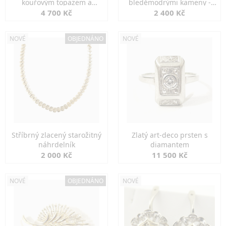
kouřovým topazem a
bleděmodrými kameny -
markazity
jemná elegance
4 700 Kč
2 400 Kč
NOVÉ
OBJEDNÁNO
NOVÉ
Stříbrný zlacený starožitný
Zlatý art-deco prsten s
náhrdelník
diamantem
2 000 Kč
11 500 Kč
NOVÉ
OBJEDNÁNO
NOVÉ