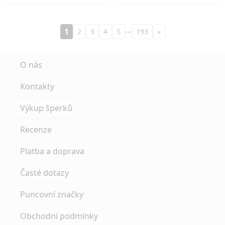
…
1
2
3
4
5
193
»
O nás
Kontakty
Výkup šperků
Recenze
Platba a doprava
Časté dotazy
Puncovní značky
Obchodní podmínky