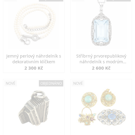
Jemný perlový náhrdelník s
Stříbrný prvorepublikový
dekorativním klíčkem
náhrdelník s modrým
spinelem
2 300 Kč
2 600 Kč
NOVÉ
OBJEDNÁNO
NOVÉ