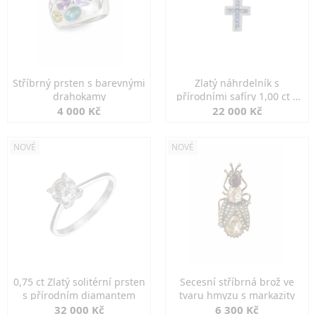
Stříbrný prsten s barevnými
Zlatý náhrdelník s
drahokamy
přírodními safíry 1,00 ct a
diamanty
4 000 Kč
22 000 Kč
NOVÉ
NOVÉ
0,75 ct Zlatý solitérní prsten
Secesní stříbrná brož ve
s přírodním diamantem
tvaru hmyzu s markazity
32 000 Kč
6 300 Kč