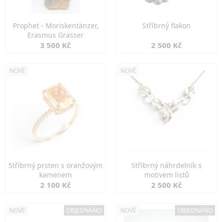
Prophet - Moriskentänzer,
Stříbrný flakon
Erasmus Grasser
3 500 Kč
2 500 Kč
NOVÉ
NOVÉ
Stříbrný prsten s oranžovým
Stříbrný náhrdelník s
kamenem
motivem listů
2 100 Kč
2 500 Kč
NOVÉ
OBJEDNÁNO
NOVÉ
OBJEDNÁNO