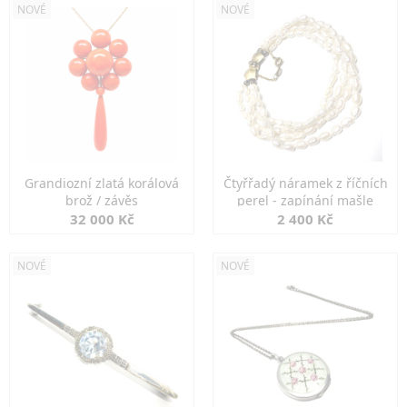
NOVÉ
NOVÉ
Grandiozní zlatá korálová
Čtyřřadý náramek z říčních
brož / závěs
perel - zapínání mašle
32 000 Kč
2 400 Kč
NOVÉ
NOVÉ