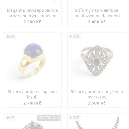
Elegantní prvorepubliková
Stříbrný náhrdelník se
brož s modrým spinelem
smaltovým medailonem
2 200 Kč
2 400 Kč
NOVÉ
NOVÉ
Stříbrný prsten s lapisem
Stříbrný prsten s onyxem a
lazuli
markazity
2 700 Kč
2 500 Kč
NOVÉ
OBJEDNÁNO
NOVÉ