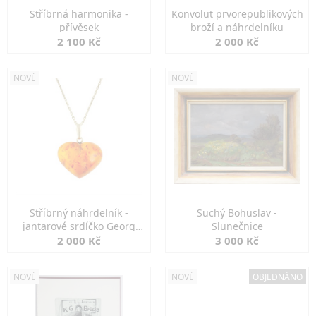
Stříbrná harmonika -
Konvolut prvorepublikových
přívěsek
broží a náhrdelníku
2 100 Kč
2 000 Kč
NOVÉ
NOVÉ
Stříbrný náhrdelník -
Suchý Bohuslav -
jantarové srdíčko Georg
Slunečnice
Kramer
2 000 Kč
3 000 Kč
NOVÉ
NOVÉ
OBJEDNÁNO