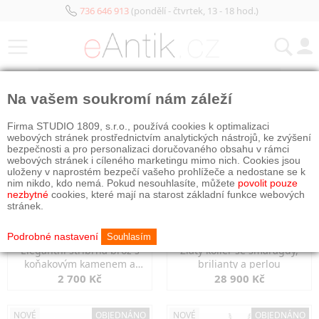
736 646 913
(pondělí - čtvrtek, 13 - 18 hod.)
KATEGORIE
Na vašem soukromí nám záleží
NOVÉ
NOVÉ
OBJEDNÁNO
Firma STUDIO 1809, s.r.o., používá cookies k optimalizaci
webových stránek prostřednictvím analytických nástrojů, ke zvýšení
bezpečnosti a pro personalizaci doručovaného obsahu v rámci
webových stránek i cíleného marketingu mimo nich. Cookies jsou
uloženy v naprostém bezpečí vašeho prohlížeče a nedostane se k
nim nikdo, kdo nemá. Pokud nesouhlasíte, můžete
povolit pouze
nezbytné
cookies, které mají na starost základní funkce webových
stránek.
Podrobné nastavení
Souhlasím
Elegantní stříbrná brož s
Zlatý kolier se smaragdy,
koňakovým kamenem a
brilianty a perlou
markazity
2 700 Kč
28 900 Kč
NOVÉ
OBJEDNÁNO
NOVÉ
OBJEDNÁNO