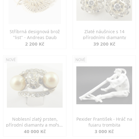
Stříbrná designová brož
Zlaté náušnice s 14
"list" - Andreas Daub
přírodními diamanty
2 200 Kč
39 200 Kč
NOVÉ
NOVÉ
Noblesní zlatý prsten,
Pexider František - Hráč na
přírodní diamanty a mořské
fujaru trombita
perly
40 000 Kč
3 000 Kč