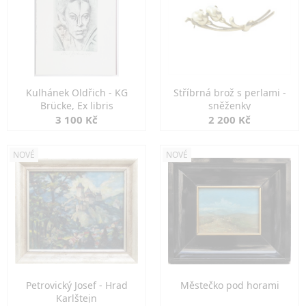
Kulhánek Oldřich - KG
Stříbrná brož s perlami -
Brücke, Ex libris
sněženky
3 100 Kč
2 200 Kč
NOVÉ
NOVÉ
Petrovický Josef - Hrad
Městečko pod horami
Karlštejn