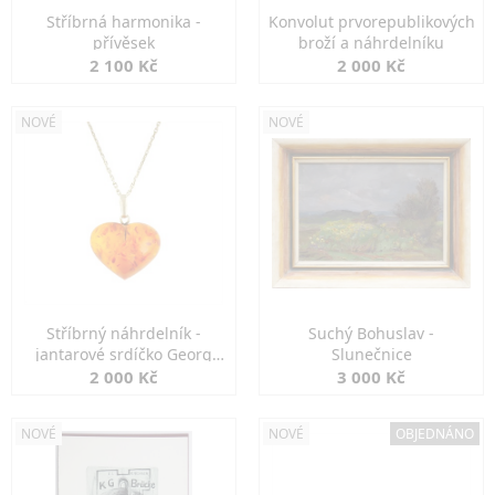
Stříbrná harmonika -
Konvolut prvorepublikových
přívěsek
broží a náhrdelníku
2 100 Kč
2 000 Kč
NOVÉ
NOVÉ
Stříbrný náhrdelník -
Suchý Bohuslav -
jantarové srdíčko Georg
Slunečnice
Kramer
2 000 Kč
3 000 Kč
NOVÉ
NOVÉ
OBJEDNÁNO