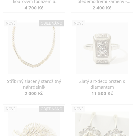
kouřovým topazem a
bleděmodrými kameny -
markazity
jemná elegance
4 700 Kč
2 400 Kč
NOVÉ
OBJEDNÁNO
NOVÉ
Stříbrný zlacený starožitný
Zlatý art-deco prsten s
náhrdelník
diamantem
2 000 Kč
11 500 Kč
NOVÉ
OBJEDNÁNO
NOVÉ