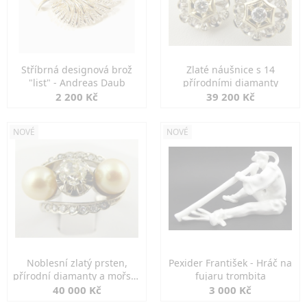
Stříbrná designová brož
Zlaté náušnice s 14
"list" - Andreas Daub
přírodními diamanty
2 200 Kč
39 200 Kč
NOVÉ
NOVÉ
Noblesní zlatý prsten,
Pexider František - Hráč na
přírodní diamanty a mořské
fujaru trombita
perly
40 000 Kč
3 000 Kč