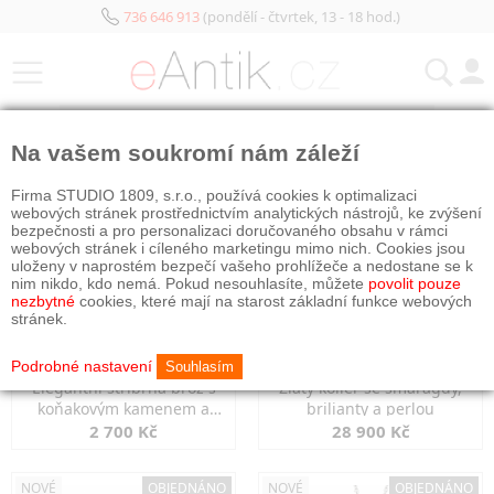
736 646 913
(pondělí - čtvrtek, 13 - 18 hod.)
KATEGORIE
Na vašem soukromí nám záleží
NOVÉ
NOVÉ
OBJEDNÁNO
Firma STUDIO 1809, s.r.o., používá cookies k optimalizaci
webových stránek prostřednictvím analytických nástrojů, ke zvýšení
bezpečnosti a pro personalizaci doručovaného obsahu v rámci
webových stránek i cíleného marketingu mimo nich. Cookies jsou
uloženy v naprostém bezpečí vašeho prohlížeče a nedostane se k
nim nikdo, kdo nemá. Pokud nesouhlasíte, můžete
povolit pouze
nezbytné
cookies, které mají na starost základní funkce webových
stránek.
Podrobné nastavení
Souhlasím
Elegantní stříbrná brož s
Zlatý kolier se smaragdy,
koňakovým kamenem a
brilianty a perlou
markazity
2 700 Kč
28 900 Kč
NOVÉ
OBJEDNÁNO
NOVÉ
OBJEDNÁNO