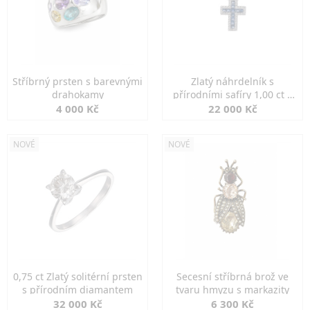
Stříbrný prsten s barevnými
Zlatý náhrdelník s
drahokamy
přírodními safíry 1,00 ct a
diamanty
4 000 Kč
22 000 Kč
NOVÉ
NOVÉ
0,75 ct Zlatý solitérní prsten
Secesní stříbrná brož ve
s přírodním diamantem
tvaru hmyzu s markazity
32 000 Kč
6 300 Kč