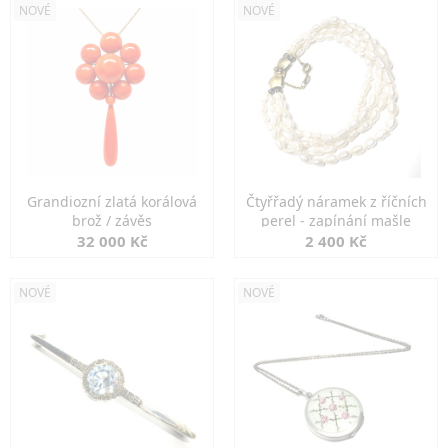
NOVÉ
NOVÉ
Grandiozní zlatá korálová
Čtyřřadý náramek z říčních
brož / závěs
perel - zapínání mašle
32 000 Kč
2 400 Kč
NOVÉ
NOVÉ