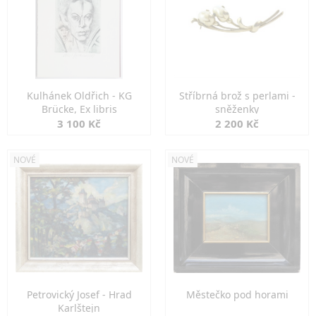
Kulhánek Oldřich - KG
Stříbrná brož s perlami -
Brücke, Ex libris
sněženky
3 100 Kč
2 200 Kč
NOVÉ
NOVÉ
Petrovický Josef - Hrad
Městečko pod horami
Karlštejn