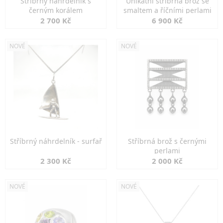
Stříbrný náhrdelník s
Unikátní stříbrná brož se
černým korálem
smaltem a říčními perlami
2 700 Kč
6 900 Kč
NOVÉ
NOVÉ
Stříbrný náhrdelník - surfař
Stříbrná brož s černými
perlami
2 300 Kč
2 000 Kč
NOVÉ
NOVÉ