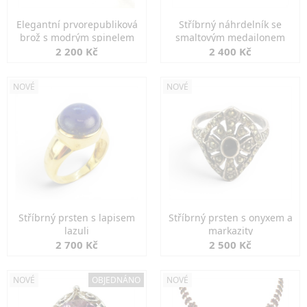
Elegantní prvorepubliková
Stříbrný náhrdelník se
brož s modrým spinelem
smaltovým medailonem
2 200 Kč
2 400 Kč
NOVÉ
NOVÉ
Stříbrný prsten s lapisem
Stříbrný prsten s onyxem a
lazuli
markazity
2 700 Kč
2 500 Kč
NOVÉ
OBJEDNÁNO
NOVÉ