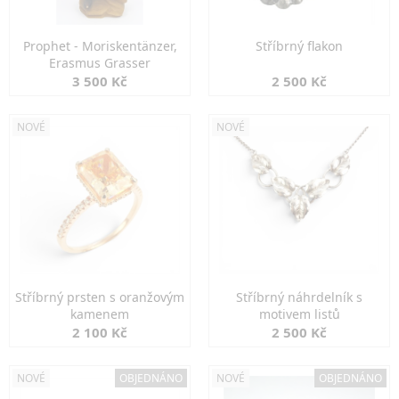
Prophet - Moriskentänzer,
Stříbrný flakon
Erasmus Grasser
3 500 Kč
2 500 Kč
NOVÉ
NOVÉ
Stříbrný prsten s oranžovým
Stříbrný náhrdelník s
kamenem
motivem listů
2 100 Kč
2 500 Kč
NOVÉ
OBJEDNÁNO
NOVÉ
OBJEDNÁNO