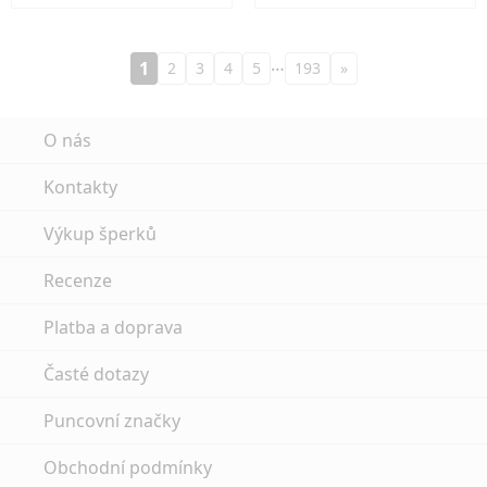
…
1
2
3
4
5
193
»
O nás
Kontakty
Výkup šperků
Recenze
Platba a doprava
Časté dotazy
Puncovní značky
Obchodní podmínky