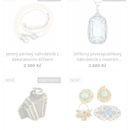
Jemný perlový náhrdelník s
Stříbrný prvorepublikový
dekorativním klíčkem
náhrdelník s modrým
spinelem
2 300 Kč
2 600 Kč
NOVÉ
OBJEDNÁNO
NOVÉ