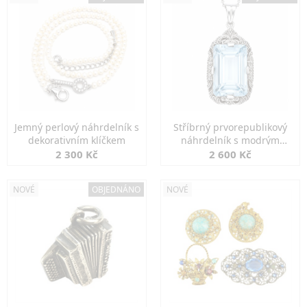
Jemný perlový náhrdelník s
Stříbrný prvorepublikový
dekorativním klíčkem
náhrdelník s modrým
spinelem
2 300 Kč
2 600 Kč
NOVÉ
OBJEDNÁNO
NOVÉ