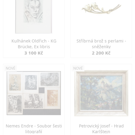
Kulhánek Oldřich - KG
Stříbrná brož s perlami -
Brücke, Ex libris
sněženky
3 100 Kč
2 200 Kč
NOVÉ
NOVÉ
Nemes Endre - Soubor šesti
Petrovický Josef - Hrad
litografií
Karlštejn