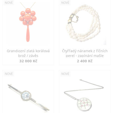
NOVÉ
NOVÉ
Grandiozní zlatá korálová
Čtyřřadý náramek z říčních
brož / závěs
perel - zapínání mašle
32 000 Kč
2 400 Kč
NOVÉ
NOVÉ