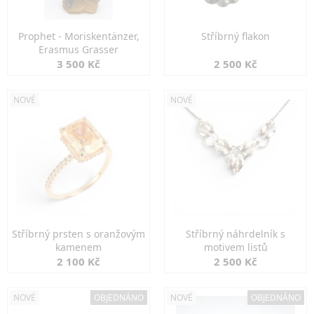
Prophet - Moriskentänzer,
Stříbrný flakon
Erasmus Grasser
3 500 Kč
2 500 Kč
NOVÉ
NOVÉ
Stříbrný prsten s oranžovým
Stříbrný náhrdelník s
kamenem
motivem listů
2 100 Kč
2 500 Kč
NOVÉ
OBJEDNÁNO
NOVÉ
OBJEDNÁNO