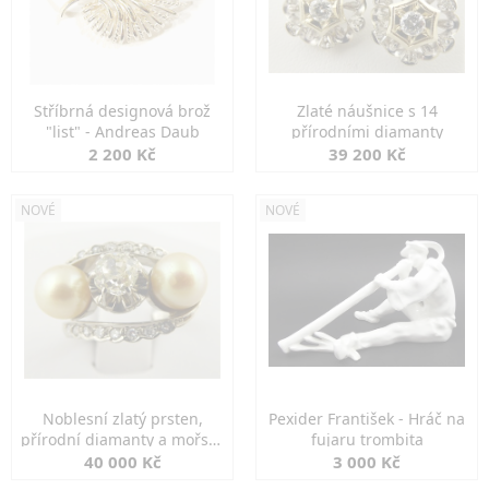
Stříbrná designová brož
Zlaté náušnice s 14
"list" - Andreas Daub
přírodními diamanty
2 200 Kč
39 200 Kč
NOVÉ
NOVÉ
Noblesní zlatý prsten,
Pexider František - Hráč na
přírodní diamanty a mořské
fujaru trombita
perly
40 000 Kč
3 000 Kč