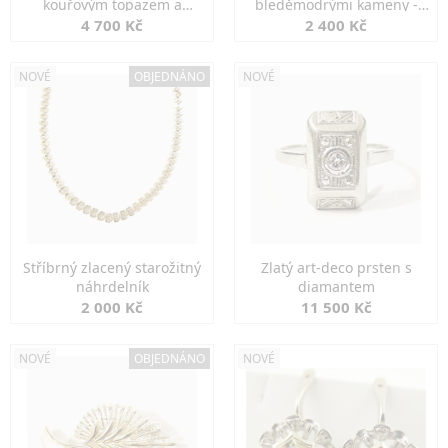
kouřovým topazem a
bleděmodrými kameny -
markazity
jemná elegance
4 700 Kč
2 400 Kč
NOVÉ
OBJEDNÁNO
NOVÉ
Stříbrný zlacený starožitný
Zlatý art-deco prsten s
náhrdelník
diamantem
2 000 Kč
11 500 Kč
NOVÉ
OBJEDNÁNO
NOVÉ