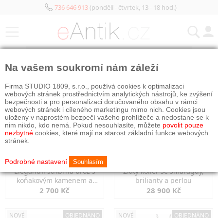
736 646 913
(pondělí - čtvrtek, 13 - 18 hod.)
KATEGORIE
Na vašem soukromí nám záleží
NOVÉ
OBJEDNÁNO
NOVÉ
OBJEDNÁNO
Firma STUDIO 1809, s.r.o., používá cookies k optimalizaci
webových stránek prostřednictvím analytických nástrojů, ke zvýšení
bezpečnosti a pro personalizaci doručovaného obsahu v rámci
webových stránek i cíleného marketingu mimo nich. Cookies jsou
uloženy v naprostém bezpečí vašeho prohlížeče a nedostane se k
nim nikdo, kdo nemá. Pokud nesouhlasíte, můžete
povolit pouze
nezbytné
cookies, které mají na starost základní funkce webových
stránek.
Podrobné nastavení
Souhlasím
Elegantní stříbrná brož s
Zlatý kolier se smaragdy,
koňakovým kamenem a
brilianty a perlou
markazity
2 700 Kč
28 900 Kč
NOVÉ
OBJEDNÁNO
NOVÉ
OBJEDNÁNO