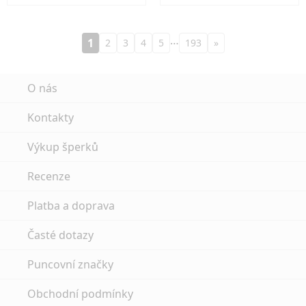
…
1
2
3
4
5
193
»
O nás
Kontakty
Výkup šperků
Recenze
Platba a doprava
Časté dotazy
Puncovní značky
Obchodní podmínky