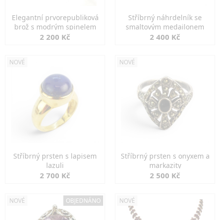
Elegantní prvorepubliková
Stříbrný náhrdelník se
brož s modrým spinelem
smaltovým medailonem
2 200 Kč
2 400 Kč
NOVÉ
NOVÉ
Stříbrný prsten s lapisem
Stříbrný prsten s onyxem a
lazuli
markazity
2 700 Kč
2 500 Kč
NOVÉ
OBJEDNÁNO
NOVÉ