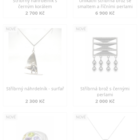
Stříbrný náhrdelník s
Unikátní stříbrná brož se
černým korálem
smaltem a říčními perlami
2 700 Kč
6 900 Kč
NOVÉ
NOVÉ
Stříbrný náhrdelník - surfař
Stříbrná brož s černými
perlami
2 300 Kč
2 000 Kč
NOVÉ
NOVÉ