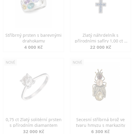
Stříbrný prsten s barevnými
Zlatý náhrdelník s
drahokamy
přírodními safíry 1,00 ct a
diamanty
4 000 Kč
22 000 Kč
NOVÉ
NOVÉ
0,75 ct Zlatý solitérní prsten
Secesní stříbrná brož ve
s přírodním diamantem
tvaru hmyzu s markazity
32 000 Kč
6 300 Kč