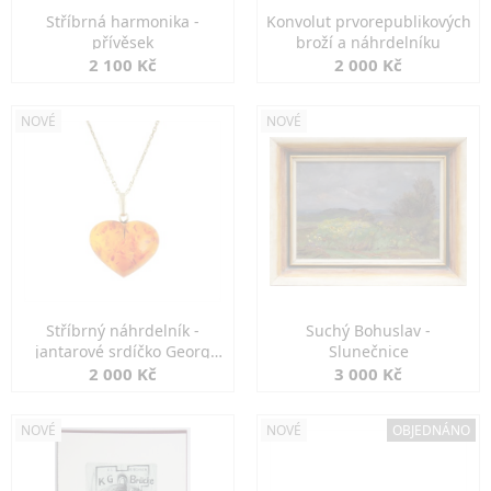
Stříbrná harmonika -
Konvolut prvorepublikových
přívěsek
broží a náhrdelníku
2 100 Kč
2 000 Kč
NOVÉ
NOVÉ
Stříbrný náhrdelník -
Suchý Bohuslav -
jantarové srdíčko Georg
Slunečnice
Kramer
2 000 Kč
3 000 Kč
NOVÉ
NOVÉ
OBJEDNÁNO