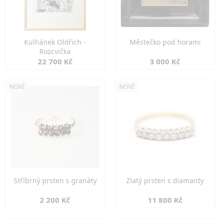
Kulhánek Oldřich -
Městečko pod horami
Rozcvička
22 700 Kč
3 000 Kč
NOVÉ
NOVÉ
Stříbrný prsten s granáty
Zlatý prsten s diamanty
2 200 Kč
11 800 Kč