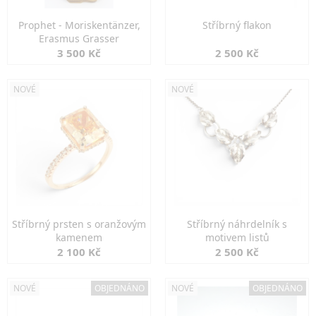
Prophet - Moriskentänzer,
Stříbrný flakon
Erasmus Grasser
3 500 Kč
2 500 Kč
NOVÉ
NOVÉ
Stříbrný prsten s oranžovým
Stříbrný náhrdelník s
kamenem
motivem listů
2 100 Kč
2 500 Kč
NOVÉ
OBJEDNÁNO
NOVÉ
OBJEDNÁNO