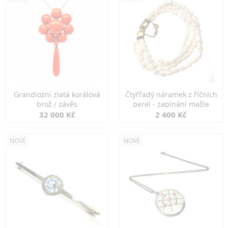
Grandiozní zlatá korálová
Čtyřřadý náramek z říčních
brož / závěs
perel - zapínání mašle
32 000 Kč
2 400 Kč
NOVÉ
NOVÉ