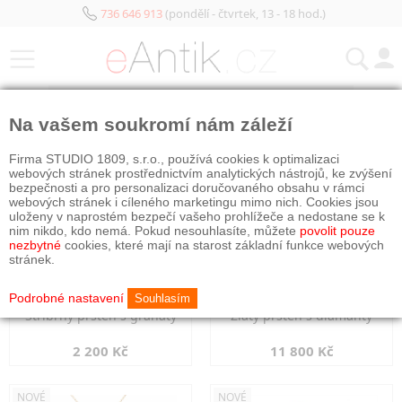
736 646 913
(pondělí - čtvrtek, 13 - 18 hod.)
KATEGORIE
Na vašem soukromí nám záleží
NOVÉ
NOVÉ
Firma STUDIO 1809, s.r.o., používá cookies k optimalizaci
webových stránek prostřednictvím analytických nástrojů, ke zvýšení
bezpečnosti a pro personalizaci doručovaného obsahu v rámci
webových stránek i cíleného marketingu mimo nich. Cookies jsou
uloženy v naprostém bezpečí vašeho prohlížeče a nedostane se k
nim nikdo, kdo nemá. Pokud nesouhlasíte, můžete
povolit pouze
nezbytné
cookies, které mají na starost základní funkce webových
stránek.
Podrobné nastavení
Souhlasím
Stříbrný prsten s granáty
Zlatý prsten s diamanty
2 200 Kč
11 800 Kč
NOVÉ
NOVÉ