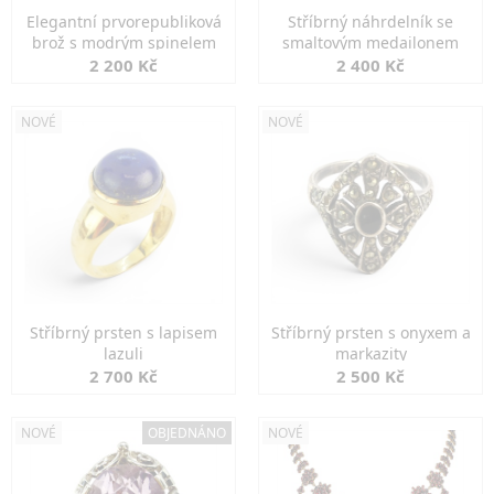
Elegantní prvorepubliková
Stříbrný náhrdelník se
brož s modrým spinelem
smaltovým medailonem
2 200 Kč
2 400 Kč
NOVÉ
NOVÉ
Stříbrný prsten s lapisem
Stříbrný prsten s onyxem a
lazuli
markazity
2 700 Kč
2 500 Kč
NOVÉ
OBJEDNÁNO
NOVÉ