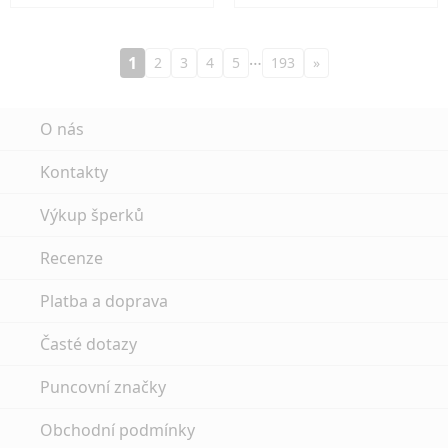
…
1
2
3
4
5
193
»
O nás
Kontakty
Výkup šperků
Recenze
Platba a doprava
Časté dotazy
Puncovní značky
Obchodní podmínky