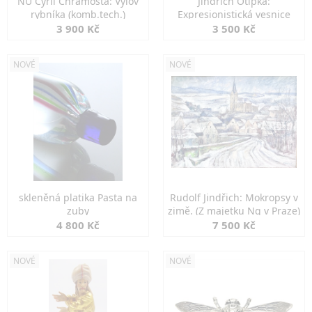
NU Cyril Chramosta: Výlov
Jindřich Otipka:
rybníka (komb.tech.)
Expresionistická vesnice
3 900 Kč
3 500 Kč
NOVÉ
NOVÉ
skleněná platika Pasta na
Rudolf Jindřich: Mokropsy v
zuby
zimě. (Z majetku Ng v Praze)
4 800 Kč
7 500 Kč
NOVÉ
NOVÉ