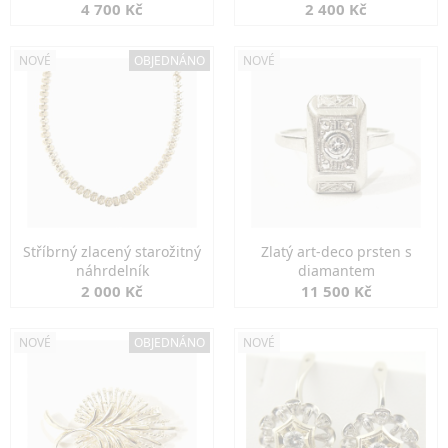
markazity
jemná elegance
4 700 Kč
2 400 Kč
NOVÉ
OBJEDNÁNO
NOVÉ
Stříbrný zlacený starožitný
Zlatý art-deco prsten s
náhrdelník
diamantem
2 000 Kč
11 500 Kč
NOVÉ
OBJEDNÁNO
NOVÉ