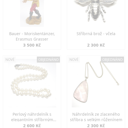
Bauer - Moriskentänzer,
Stříbrná brož - včela
Erasmus Grasser
3 500 Kč
2 300 Kč
NOVÉ
OBJEDNÁNO
NOVÉ
OBJEDNÁNO
Perlový náhrdelník s
Náhrdelník ze zlaceného
elegantním stříbrným
stříbra s velkým růženínem
zapínáním
2 600 Kč
2 300 Kč