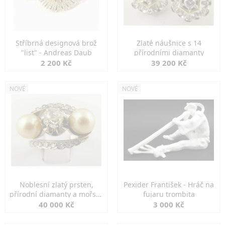
Stříbrná designová brož
Zlaté náušnice s 14
"list" - Andreas Daub
přírodními diamanty
2 200 Kč
39 200 Kč
NOVÉ
NOVÉ
Noblesní zlatý prsten,
Pexider František - Hráč na
přírodní diamanty a mořské
fujaru trombita
perly
40 000 Kč
3 000 Kč