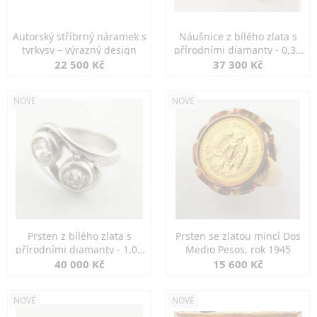
Autorský stříbrný náramek s
Náušnice z bílého zlata s
tyrkysy – výrazný design
přírodními diamanty - 0,30
ct
22 500 Kč
37 300 Kč
NOVÉ
NOVÉ
Prsten z bílého zlata s
Prsten se zlatou mincí Dos
přírodními diamanty - 1,00
Medio Pesos, rok 1945
ct
40 000 Kč
15 600 Kč
NOVÉ
NOVÉ