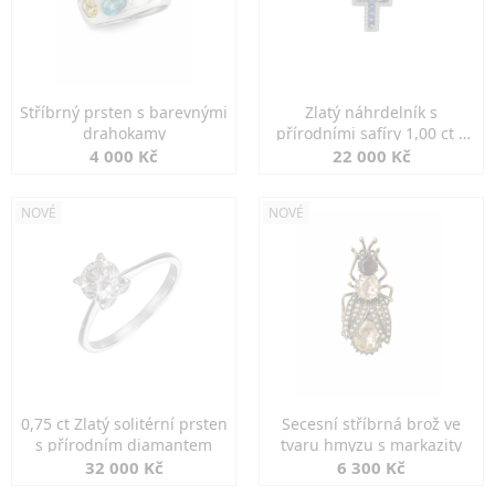
Stříbrný prsten s barevnými
Zlatý náhrdelník s
drahokamy
přírodními safíry 1,00 ct a
diamanty
4 000 Kč
22 000 Kč
NOVÉ
NOVÉ
0,75 ct Zlatý solitérní prsten
Secesní stříbrná brož ve
s přírodním diamantem
tvaru hmyzu s markazity
32 000 Kč
6 300 Kč