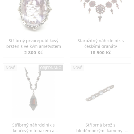
Stříbrný prvorepublikový
Starožitný náhrdelník s
prsten s velkým ametystem
českými granáty
2 800 Kč
18 500 Kč
NOVÉ
OBJEDNÁNO
NOVÉ
Stříbrný náhrdelník s
Stříbrná brož s
kouřovým topazem a
bleděmodrými kameny -