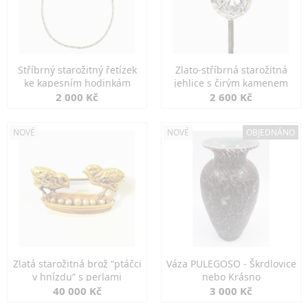
Stříbrný starožitný řetízek
Zlato-stříbrná starožitná
ke kapesním hodinkám
jehlice s čirým kamenem
2 000 Kč
2 600 Kč
NOVÉ
NOVÉ
OBJEDNÁNO
Zlatá starožitná brož “ptáčci
Váza PULEGOSO - Škrdlovice
v hnízdu” s perlami
nebo Krásno
40 000 Kč
3 000 Kč