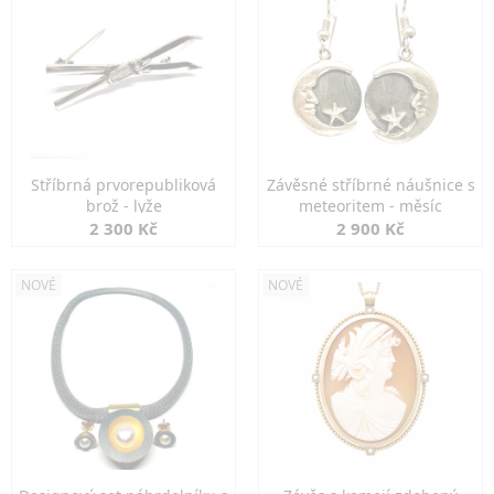
Stříbrná prvorepubliková
Závěsné stříbrné náušnice s
brož - lyže
meteoritem - měsíc
2 300 Kč
2 900 Kč
NOVÉ
NOVÉ