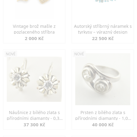
Vintage brož mašle z
Autorský stříbrný náramek s
pozlaceného stříbra
tyrkysy – výrazný design
2 000 Kč
22 500 Kč
NOVÉ
NOVÉ
Náušnice z bílého zlata s
Prsten z bílého zlata s
přírodními diamanty - 0,30
přírodními diamanty - 1,00
ct
ct
37 300 Kč
40 000 Kč