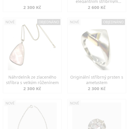
elegantním stříbrným
zapínáním
2 300 Kč
2 600 Kč
NOVÉ
OBJEDNÁNO
NOVÉ
OBJEDNÁNO
Náhrdelník ze zlaceného
Originální stříbrný prsten s
stříbra s velkým růženínem
ametystem
2 300 Kč
2 300 Kč
NOVÉ
NOVÉ