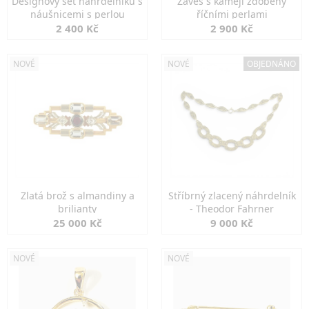
Designový set náhrdelníku s
Závěs s kamejí zdobený
náušnicemi s perlou
říčními perlami
2 400 Kč
2 900 Kč
NOVÉ
NOVÉ
OBJEDNÁNO
Zlatá brož s almandiny a
Stříbrný zlacený náhrdelník
brilianty
- Theodor Fahrner
25 000 Kč
9 000 Kč
NOVÉ
NOVÉ