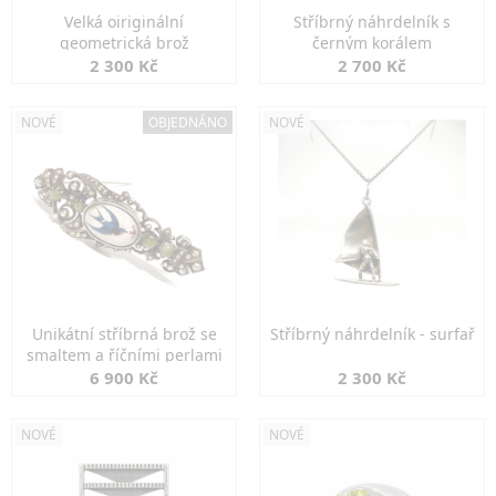
Velká oiriginální
Stříbrný náhrdelník s
geometrická brož
černým korálem
2 300 Kč
2 700 Kč
NOVÉ
OBJEDNÁNO
NOVÉ
Unikátní stříbrná brož se
Stříbrný náhrdelník - surfař
smaltem a říčními perlami
6 900 Kč
2 300 Kč
NOVÉ
NOVÉ