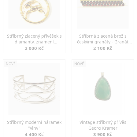
Stříbrný zlacený přívěšek s
Stříbrná zlacená brož s
diamanty, znamení
českými granáty - Granát
KOZOROH
Turnov
2 000 Kč
2 100 Kč
NOVÉ
NOVÉ
Stříbrný moderní náramek
Vintage stříbrný přívěs
"vlny"
Georg Kramer
4 400 Kč
3 900 Kč