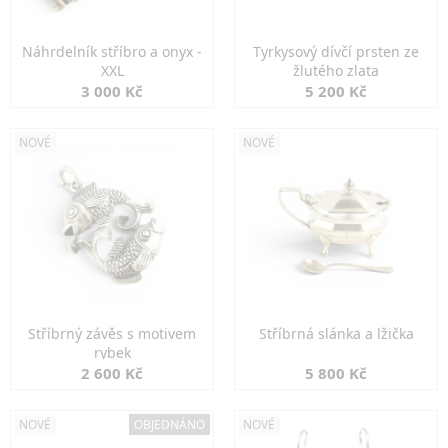
Náhrdelník stříbro a onyx -
Tyrkysový dívčí prsten ze
XXL
žlutého zlata
3 000 Kč
5 200 Kč
NOVÉ
NOVÉ
Stříbrný závěs s motivem
Stříbrná slánka a lžička
rybek
2 600 Kč
5 800 Kč
NOVÉ
OBJEDNÁNO
NOVÉ