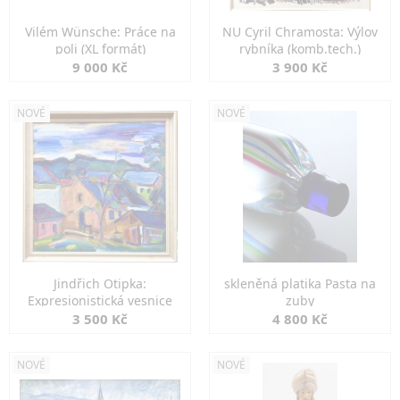
Vilém Wünsche: Práce na
NU Cyril Chramosta: Výlov
poli (XL formát)
rybníka (komb.tech.)
9 000 Kč
3 900 Kč
NOVÉ
NOVÉ
Jindřich Otipka:
skleněná platika Pasta na
Expresionistická vesnice
zuby
3 500 Kč
4 800 Kč
NOVÉ
NOVÉ