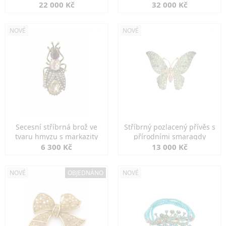
diamanty
22 000 Kč
32 000 Kč
NOVÉ
NOVÉ
Secesní stříbrná brož ve
Stříbrný pozlacený přívěs s
tvaru hmyzu s markazity
přírodními smaragdy
6 300 Kč
13 000 Kč
NOVÉ
OBJEDNÁNO
NOVÉ