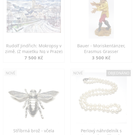
Rudolf Jindřich: Mokropsy v
Bauer - Moriskentänzer,
zimě. (Z majetku Ng v Praze)
Erasmus Grasser
7 500 Kč
3 500 Kč
NOVÉ
NOVÉ
OBJEDNÁNO
Stříbrná brož - včela
Perlový náhrdelník s