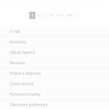
…
1
2
3
4
5
193
»
O nás
Kontakty
Výkup šperků
Recenze
Platba a doprava
Časté dotazy
Puncovní značky
Obchodní podmínky