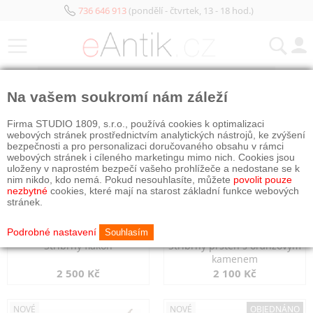
736 646 913
(pondělí - čtvrtek, 13 - 18 hod.)
KATEGORIE
Na vašem soukromí nám záleží
NOVÉ
NOVÉ
Firma STUDIO 1809, s.r.o., používá cookies k optimalizaci
webových stránek prostřednictvím analytických nástrojů, ke zvýšení
bezpečnosti a pro personalizaci doručovaného obsahu v rámci
webových stránek i cíleného marketingu mimo nich. Cookies jsou
uloženy v naprostém bezpečí vašeho prohlížeče a nedostane se k
nim nikdo, kdo nemá. Pokud nesouhlasíte, můžete
povolit pouze
nezbytné
cookies, které mají na starost základní funkce webových
stránek.
Podrobné nastavení
Souhlasím
Stříbrný flakon
Stříbrný prsten s oranžovým
kamenem
2 500 Kč
2 100 Kč
NOVÉ
NOVÉ
OBJEDNÁNO