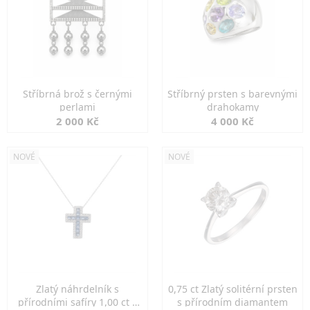
Stříbrná brož s černými
Stříbrný prsten s barevnými
perlami
drahokamy
2 000 Kč
4 000 Kč
NOVÉ
NOVÉ
Zlatý náhrdelník s
0,75 ct Zlatý solitérní prsten
přírodními safíry 1,00 ct a
s přírodním diamantem