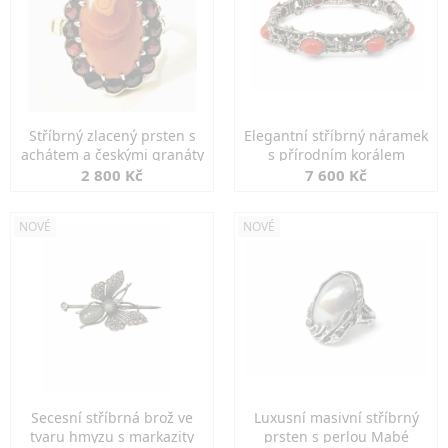
Stříbrný zlacený prsten s
Elegantní stříbrný náramek
achátem a českými granáty
s přírodním korálem
2 800 Kč
7 600 Kč
NOVÉ
NOVÉ
Secesní stříbrná brož ve
Luxusní masivní stříbrný
tvaru hmyzu s markazity
prsten s perlou Mabé