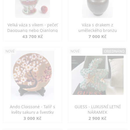
Velká váza s víkem - pečeť
Váza s drakem z
Daoguang nebo Qianlong
uměleckého bronzu
43 700 Kč
7 000 Kč
NOVÉ
NOVÉ
OBJEDNÁNO
Ando Cloissoné - Talíř s
GUESS - LUXUSNÍ LETNÍ
květy sakury a švestky
NÁRAMEK
3 000 Kč
2 900 Kč