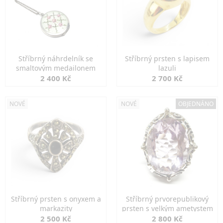
Stříbrný náhrdelník se
Stříbrný prsten s lapisem
smaltovým medailonem
lazuli
2 400 Kč
2 700 Kč
NOVÉ
NOVÉ
OBJEDNÁNO
Stříbrný prsten s onyxem a
Stříbrný prvorepublikový
markazity
prsten s velkým ametystem
2 500 Kč
2 800 Kč