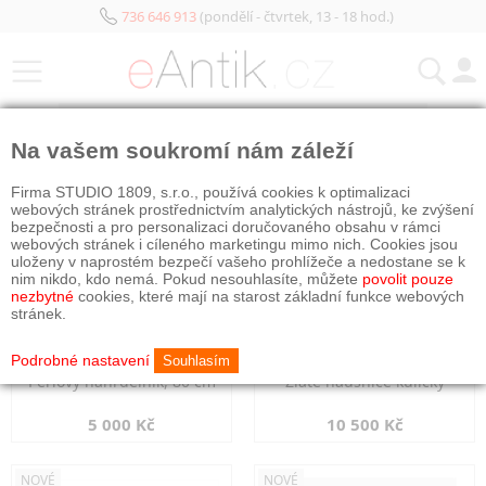
736 646 913
(pondělí - čtvrtek, 13 - 18 hod.)
KATEGORIE
Na vašem soukromí nám záleží
NOVÉ
NOVÉ
Firma STUDIO 1809, s.r.o., používá cookies k optimalizaci
webových stránek prostřednictvím analytických nástrojů, ke zvýšení
bezpečnosti a pro personalizaci doručovaného obsahu v rámci
webových stránek i cíleného marketingu mimo nich. Cookies jsou
uloženy v naprostém bezpečí vašeho prohlížeče a nedostane se k
nim nikdo, kdo nemá. Pokud nesouhlasíte, můžete
povolit pouze
nezbytné
cookies, které mají na starost základní funkce webových
stránek.
Podrobné nastavení
Souhlasím
Perlový náhrdelník, 80 cm
Zlaté náušnice kuličky
5 000 Kč
10 500 Kč
NOVÉ
NOVÉ