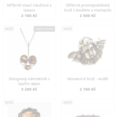
Stříbrné visací náušnice s
Stříbrná prvorepubliková
topazy
brož s korálem a markazity
2 100 Kč
2 500 Kč
NOVÉ
OBJEDNÁNO
NOVÉ
Designový náhrdelník s
Miniaturní brož - anděl
tygřím okem
3 200 Kč
2 100 Kč
NOVÉ
NOVÉ