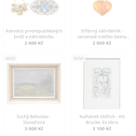
Konvolut prvorepublikových
Stříbrný náhrdelník -
broží a náhrdelníku
jantarové srdíčko Georg
Kramer
2 000 Kč
2 000 Kč
NOVÉ
NOVÉ
Suchý Bohuslav -
Kulhánek Oldřich - KG
Slunečnice
Brücke, Ex libris
3 000 Kč
3 100 Kč