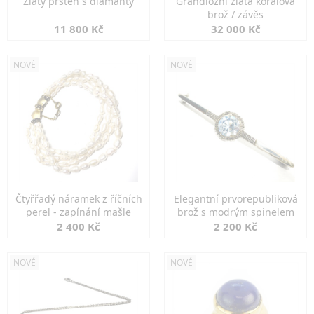
Zlatý prsten s diamanty
Grandiozní zlatá korálová
brož / závěs
11 800 Kč
32 000 Kč
NOVÉ
NOVÉ
Čtyřřadý náramek z říčních
Elegantní prvorepubliková
perel - zapínání mašle
brož s modrým spinelem
2 400 Kč
2 200 Kč
NOVÉ
NOVÉ