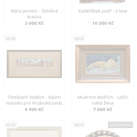
Mára Jaromír - Zvlněná
Kadeřábek Josef - V lese
krajina
3 000 Kč
10 500 Kč
NOVÉ
NOVÉ
Tittelbach Vojtěch - Návrh
Mudroch Bedřich - Ležící
mozaiky pro Hrzánský palác
nahá žena
4 900 Kč
7 000 Kč
NOVÉ
NOVÉ
OBJEDNÁNO