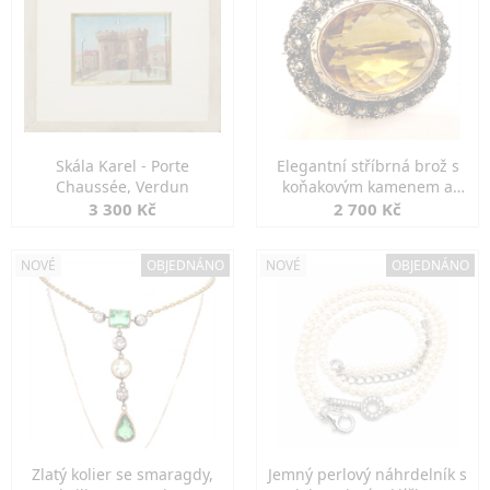
Skála Karel - Porte
Elegantní stříbrná brož s
Chaussée, Verdun
koňakovým kamenem a
markazity
3 300 Kč
2 700 Kč
NOVÉ
OBJEDNÁNO
NOVÉ
OBJEDNÁNO
Zlatý kolier se smaragdy,
Jemný perlový náhrdelník s