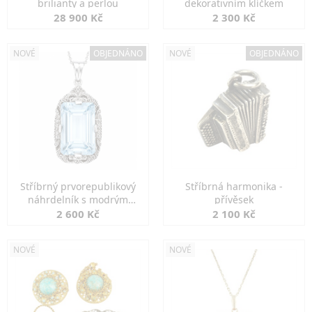
brilianty a perlou
dekorativním klíčkem
28 900 Kč
2 300 Kč
NOVÉ
OBJEDNÁNO
NOVÉ
OBJEDNÁNO
Stříbrný prvorepublikový
Stříbrná harmonika -
náhrdelník s modrým
přívěsek
spinelem
2 600 Kč
2 100 Kč
NOVÉ
NOVÉ