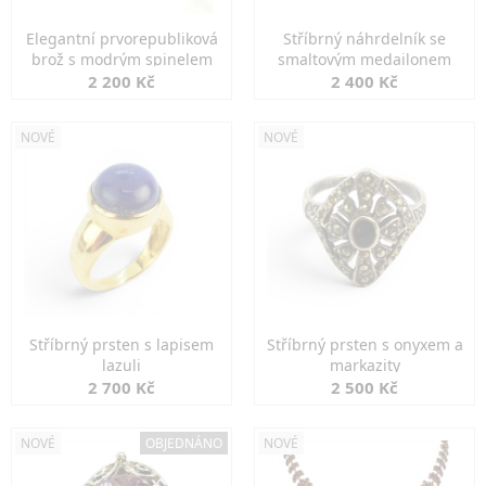
Elegantní prvorepubliková
Stříbrný náhrdelník se
brož s modrým spinelem
smaltovým medailonem
2 200 Kč
2 400 Kč
NOVÉ
NOVÉ
Stříbrný prsten s lapisem
Stříbrný prsten s onyxem a
lazuli
markazity
2 700 Kč
2 500 Kč
NOVÉ
OBJEDNÁNO
NOVÉ