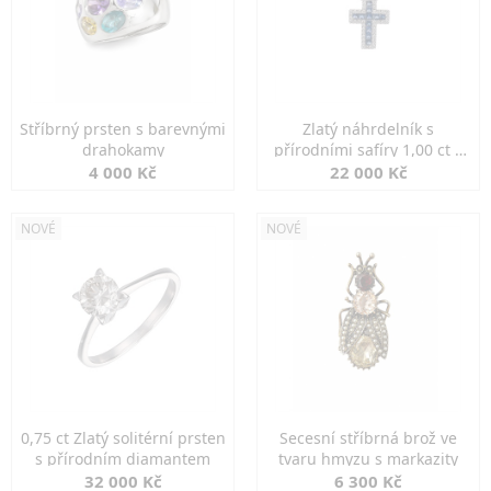
Stříbrný prsten s barevnými
Zlatý náhrdelník s
drahokamy
přírodními safíry 1,00 ct a
diamanty
4 000 Kč
22 000 Kč
NOVÉ
NOVÉ
0,75 ct Zlatý solitérní prsten
Secesní stříbrná brož ve
s přírodním diamantem
tvaru hmyzu s markazity
32 000 Kč
6 300 Kč