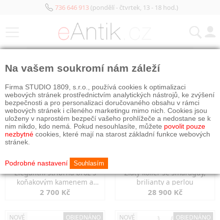
736 646 913
(pondělí - čtvrtek, 13 - 18 hod.)
KATEGORIE
Na vašem soukromí nám záleží
NOVÉ
NOVÉ
OBJEDNÁNO
Firma STUDIO 1809, s.r.o., používá cookies k optimalizaci
webových stránek prostřednictvím analytických nástrojů, ke zvýšení
bezpečnosti a pro personalizaci doručovaného obsahu v rámci
webových stránek i cíleného marketingu mimo nich. Cookies jsou
uloženy v naprostém bezpečí vašeho prohlížeče a nedostane se k
nim nikdo, kdo nemá. Pokud nesouhlasíte, můžete
povolit pouze
nezbytné
cookies, které mají na starost základní funkce webových
stránek.
Podrobné nastavení
Souhlasím
Elegantní stříbrná brož s
Zlatý kolier se smaragdy,
koňakovým kamenem a
brilianty a perlou
markazity
2 700 Kč
28 900 Kč
NOVÉ
OBJEDNÁNO
NOVÉ
OBJEDNÁNO