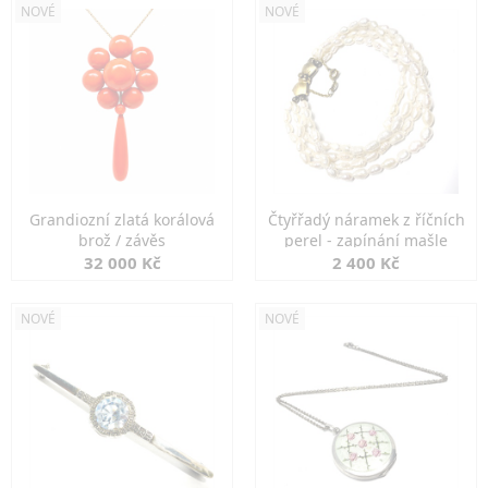
NOVÉ
NOVÉ
Grandiozní zlatá korálová
Čtyřřadý náramek z říčních
brož / závěs
perel - zapínání mašle
32 000 Kč
2 400 Kč
NOVÉ
NOVÉ