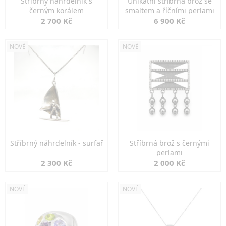
Stříbrný náhrdelník s
Unikátní stříbrná brož se
černým korálem
smaltem a říčními perlami
2 700 Kč
6 900 Kč
NOVÉ
NOVÉ
Stříbrný náhrdelník - surfař
Stříbrná brož s černými
perlami
2 300 Kč
2 000 Kč
NOVÉ
NOVÉ