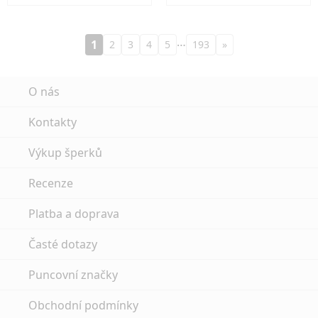
…
1
2
3
4
5
193
»
O nás
Kontakty
Výkup šperků
Recenze
Platba a doprava
Časté dotazy
Puncovní značky
Obchodní podmínky