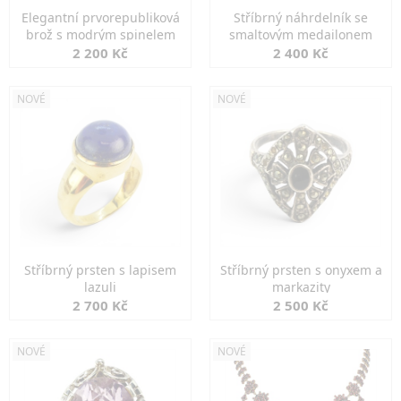
Elegantní prvorepubliková
Stříbrný náhrdelník se
brož s modrým spinelem
smaltovým medailonem
2 200 Kč
2 400 Kč
NOVÉ
NOVÉ
Stříbrný prsten s lapisem
Stříbrný prsten s onyxem a
lazuli
markazity
2 700 Kč
2 500 Kč
NOVÉ
NOVÉ