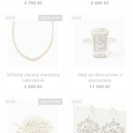
markazity
jemná elegance
4 700 Kč
2 400 Kč
NOVÉ
OBJEDNÁNO
NOVÉ
Stříbrný zlacený starožitný
Zlatý art-deco prsten s
náhrdelník
diamantem
2 000 Kč
11 500 Kč
NOVÉ
OBJEDNÁNO
NOVÉ