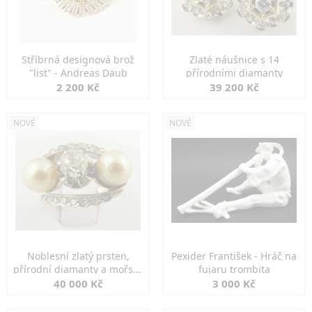
Stříbrná designová brož
Zlaté náušnice s 14
"list" - Andreas Daub
přírodními diamanty
2 200 Kč
39 200 Kč
NOVÉ
NOVÉ
Noblesní zlatý prsten,
Pexider František - Hráč na
přírodní diamanty a mořské
fujaru trombita
perly
40 000 Kč
3 000 Kč