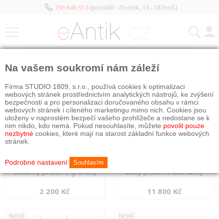
736 646 913
(pondělí - čtvrtek, 13 - 18 hod.)
KATEGORIE
Na vašem soukromí nám záleží
NOVÉ
NOVÉ
Firma STUDIO 1809, s.r.o., používá cookies k optimalizaci
webových stránek prostřednictvím analytických nástrojů, ke zvýšení
bezpečnosti a pro personalizaci doručovaného obsahu v rámci
webových stránek i cíleného marketingu mimo nich. Cookies jsou
uloženy v naprostém bezpečí vašeho prohlížeče a nedostane se k
nim nikdo, kdo nemá. Pokud nesouhlasíte, můžete
povolit pouze
nezbytné
cookies, které mají na starost základní funkce webových
stránek.
Podrobné nastavení
Souhlasím
Stříbrný prsten s granáty
Zlatý prsten s diamanty
2 200 Kč
11 800 Kč
NOVÉ
NOVÉ