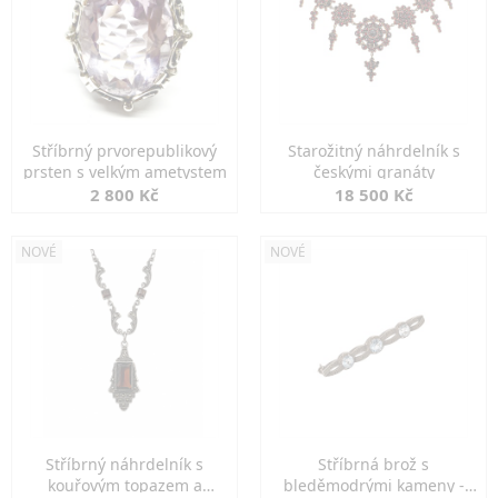
Stříbrný prvorepublikový
Starožitný náhrdelník s
prsten s velkým ametystem
českými granáty
2 800 Kč
18 500 Kč
NOVÉ
NOVÉ
Stříbrný náhrdelník s
Stříbrná brož s
kouřovým topazem a
bleděmodrými kameny -