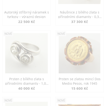
Autorský stříbrný náramek s
Náušnice z bílého zlata s
tyrkysy – výrazný design
přírodními diamanty - 0,30
ct
22 500 Kč
37 300 Kč
NOVÉ
NOVÉ
Prsten z bílého zlata s
Prsten se zlatou mincí Dos
přírodními diamanty - 1,00
Medio Pesos, rok 1945
ct
40 000 Kč
15 600 Kč
NOVÉ
NOVÉ