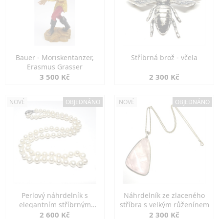
Bauer - Moriskentänzer,
Stříbrná brož - včela
Erasmus Grasser
3 500 Kč
2 300 Kč
NOVÉ
OBJEDNÁNO
NOVÉ
OBJEDNÁNO
Perlový náhrdelník s
Náhrdelník ze zlaceného
elegantním stříbrným
stříbra s velkým růženínem
zapínáním
2 600 Kč
2 300 Kč