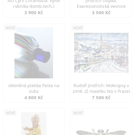
NU Cyril Chramosta: Výlov
Jindřich Otipka:
rybníka (komb.tech.)
Expresionistická vesnice
3 900 Kč
3 500 Kč
NOVÉ
NOVÉ
skleněná platika Pasta na
Rudolf Jindřich: Mokropsy v
zuby
zimě. (Z majetku Ng v Praze)
4 800 Kč
7 500 Kč
NOVÉ
NOVÉ