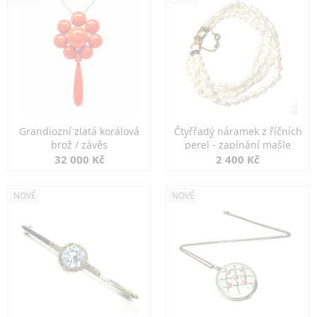
Grandiozní zlatá korálová
Čtyřřadý náramek z říčních
brož / závěs
perel - zapínání mašle
32 000 Kč
2 400 Kč
NOVÉ
NOVÉ