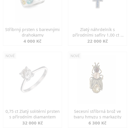
Stříbrný prsten s barevnými
Zlatý náhrdelník s
drahokamy
přírodními safíry 1,00 ct a
diamanty
4 000 Kč
22 000 Kč
NOVÉ
NOVÉ
0,75 ct Zlatý solitérní prsten
Secesní stříbrná brož ve
s přírodním diamantem
tvaru hmyzu s markazity
32 000 Kč
6 300 Kč