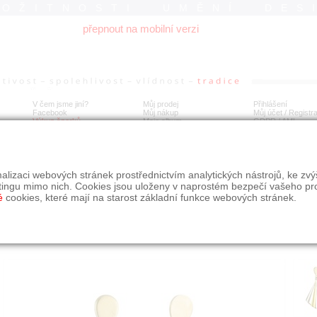
ROŽITNOSTI UMĚNÍ DES
přepnout na mobilní verzi
V čem jsme jiní?
Můj prodej
Přihlášení
Facebook
Můj nákup
Můj účet / Registr
Výkup šperků
Moje album
GDPR
/
AML
íbrné náušnice
alizaci webových stránek prostřednictvím analytických nástrojů, ke zv
tingu mimo nich. Cookies jsou uloženy v naprostém bezpečí vašeho pr
é
cookies, které mají na starost základní funkce webových stránek.
Í
MÍSTO EXPEDICE
Počet návštěv: 162
poslat příteli
Obchod eAntik, Kostelní 14,
uložit do alba
Praha 7
dotaz na prodejce