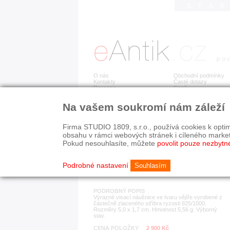
STA
O nás
Obchodní podmínky
Kontakty
Časté dotazy
Recenze
Ceník
Na vašem soukromí nám záleží
Detail položky
č. 183 358
Stř
Firma STUDIO 1809, s.r.o., používá cookies k optim
obsahu v rámci webových stránek i cíleného marke
Pokud nesouhlasíte, můžete
povolit pouze nezbytn
KATEGORIE
HISTORICKÉ OBDOB
náušnice
od r. 1940
Podrobné nastavení
Souhlasím
PODROBNÝ POPIS
Výrazné visací náušnice ve tvaru vějíře vyrobené z
částečně zlaceného stříbra ryzosti 925/1000.
Rozměry 5,0 x 1,7 cm. Hmotnost 5,56 g. Výborný
stav.
CENA POLOŽKY
2 900 Kč