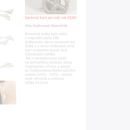
Správný kurs po celý rok 2026!
Otto Gutfreund, Námořník
Bronzová soška byla odlita
z originální sádry Otto
Gutfreunda, kterou posoudil doc.
Šetlík a v rámci limitované série
bylo zhotoveno pouze šest
číslovaných odlitků.
Jde o nerealizovaný návrh
na sochařskou výzdobu domu
Anglobanky v Praze a spadá
do Gutfreundova třetího tvůrčího
období (1920 - 1925) - období
nové věcnosti a civilismu.
Výška 24,4 cm.