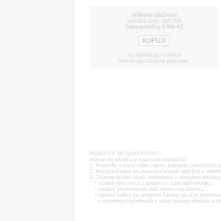
Stříbrné náušnice
položka číslo: 183 358
Cena položky 2 900 Kč
Na následující stránce
Vaši koupi závazně potvrdíte.
NEBOJTE SE NAKUPOVAT!
Nákup na eAntiku je naprosto bezpečný:
1. Předmět, o který máte zájem, kupujete potvrzením t
2. Bezprostředně po potvrzení koupě obdržíte z eAntik
3. Způsob dodání zboží dohodnete s obsluhou eAntiku 
* osobní převzetí a zaplacení v kanceláři eAntiku
* zaslání předmětu na Vaši adresu na dobírku
* zaslání balíku po uhrazení částky na účet provozo
* u objemných předmětů s Vámi způsob předání a c