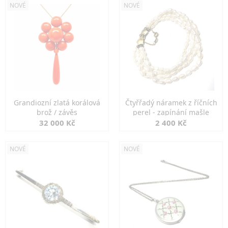
NOVÉ
NOVÉ
Grandiozní zlatá korálová
Čtyřřadý náramek z říčních
brož / závěs
perel - zapínání mašle
32 000 Kč
2 400 Kč
NOVÉ
NOVÉ