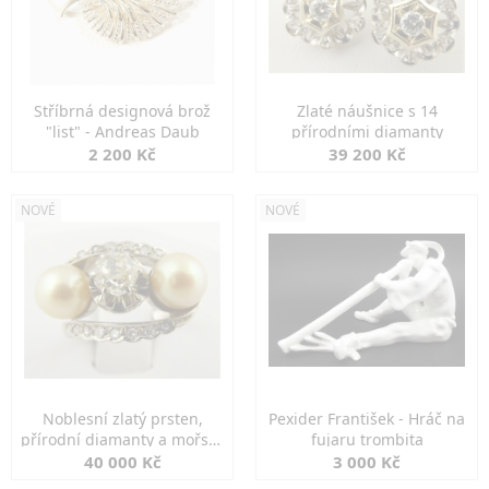
Stříbrná designová brož
Zlaté náušnice s 14
"list" - Andreas Daub
přírodními diamanty
2 200 Kč
39 200 Kč
NOVÉ
NOVÉ
Noblesní zlatý prsten,
Pexider František - Hráč na
přírodní diamanty a mořské
fujaru trombita
perly
40 000 Kč
3 000 Kč