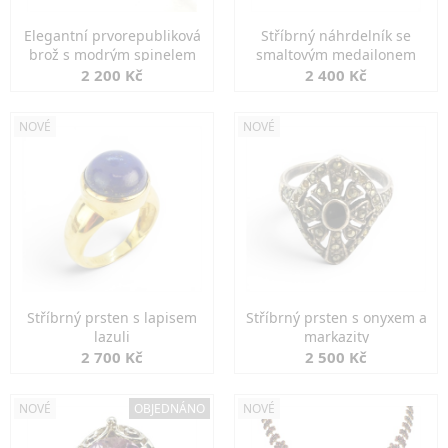
Elegantní prvorepubliková
Stříbrný náhrdelník se
brož s modrým spinelem
smaltovým medailonem
2 200 Kč
2 400 Kč
NOVÉ
NOVÉ
Stříbrný prsten s lapisem
Stříbrný prsten s onyxem a
lazuli
markazity
2 700 Kč
2 500 Kč
NOVÉ
OBJEDNÁNO
NOVÉ