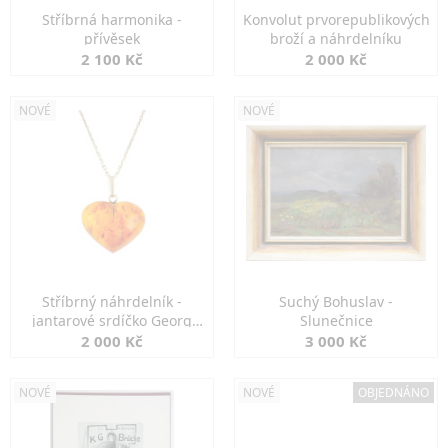
Stříbrná harmonika -
Konvolut prvorepublikových
přívěsek
broží a náhrdelníku
2 100 Kč
2 000 Kč
NOVÉ
NOVÉ
Stříbrný náhrdelník -
Suchý Bohuslav -
jantarové srdíčko Georg
Slunečnice
Kramer
2 000 Kč
3 000 Kč
NOVÉ
NOVÉ
OBJEDNÁNO