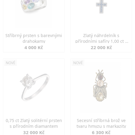
Stříbrný prsten s barevnými
Zlatý náhrdelník s
drahokamy
přírodními safíry 1,00 ct a
diamanty
4 000 Kč
22 000 Kč
NOVÉ
NOVÉ
0,75 ct Zlatý solitérní prsten
Secesní stříbrná brož ve
s přírodním diamantem
tvaru hmyzu s markazity
32 000 Kč
6 300 Kč