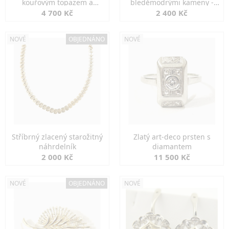
kouřovým topazem a
bleděmodrými kameny -
markazity
jemná elegance
4 700 Kč
2 400 Kč
NOVÉ
OBJEDNÁNO
NOVÉ
Stříbrný zlacený starožitný
Zlatý art-deco prsten s
náhrdelník
diamantem
2 000 Kč
11 500 Kč
NOVÉ
OBJEDNÁNO
NOVÉ