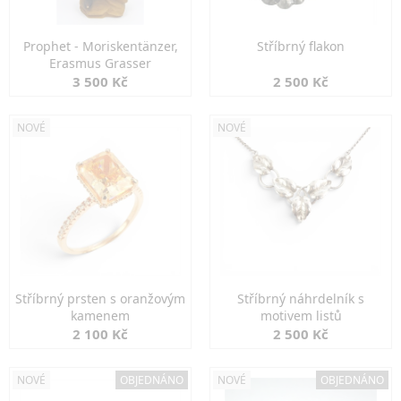
Prophet - Moriskentänzer,
Stříbrný flakon
Erasmus Grasser
3 500 Kč
2 500 Kč
NOVÉ
NOVÉ
Stříbrný prsten s oranžovým
Stříbrný náhrdelník s
kamenem
motivem listů
2 100 Kč
2 500 Kč
NOVÉ
OBJEDNÁNO
NOVÉ
OBJEDNÁNO