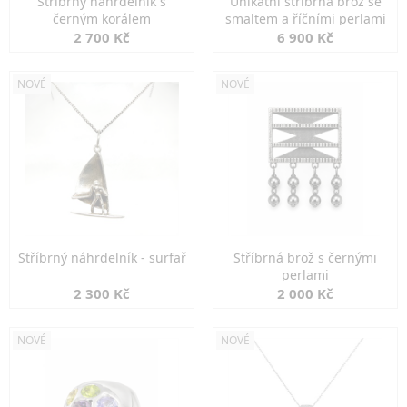
Stříbrný náhrdelník s
Unikátní stříbrná brož se
černým korálem
smaltem a říčními perlami
2 700 Kč
6 900 Kč
NOVÉ
NOVÉ
Stříbrný náhrdelník - surfař
Stříbrná brož s černými
perlami
2 300 Kč
2 000 Kč
NOVÉ
NOVÉ