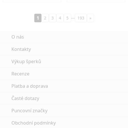
…
1
2
3
4
5
193
»
O nás
Kontakty
Výkup šperků
Recenze
Platba a doprava
Časté dotazy
Puncovní značky
Obchodní podmínky