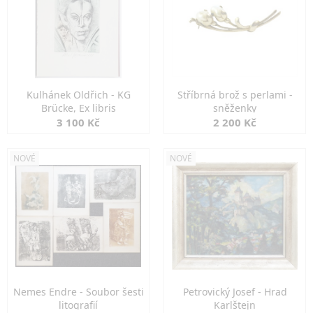
Kulhánek Oldřich - KG
Stříbrná brož s perlami -
Brücke, Ex libris
sněženky
3 100 Kč
2 200 Kč
NOVÉ
NOVÉ
Nemes Endre - Soubor šesti
Petrovický Josef - Hrad
litografií
Karlštejn