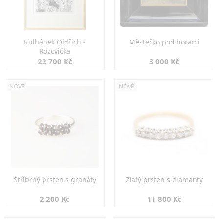
Kulhánek Oldřich -
Městečko pod horami
Rozcvička
22 700 Kč
3 000 Kč
NOVÉ
NOVÉ
Stříbrný prsten s granáty
Zlatý prsten s diamanty
2 200 Kč
11 800 Kč