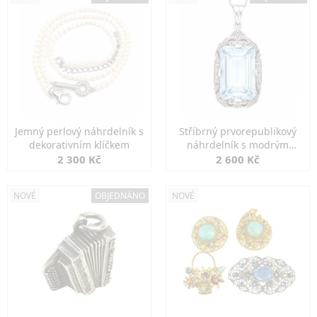
Jemný perlový náhrdelník s
Stříbrný prvorepublikový
dekorativním klíčkem
náhrdelník s modrým
spinelem
2 300 Kč
2 600 Kč
NOVÉ
OBJEDNÁNO
NOVÉ