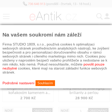
736 646 913
(pondělí - čtvrtek, 13 - 18 hod.)
KATEGORIE
Na vašem soukromí nám záleží
NOVÉ
OBJEDNÁNO
NOVÉ
OBJEDNÁNO
Firma STUDIO 1809, s.r.o., používá cookies k optimalizaci
webových stránek prostřednictvím analytických nástrojů, ke zvýšení
bezpečnosti a pro personalizaci doručovaného obsahu v rámci
webových stránek i cíleného marketingu mimo nich. Cookies jsou
uloženy v naprostém bezpečí vašeho prohlížeče a nedostane se k
nim nikdo, kdo nemá. Pokud nesouhlasíte, můžete
povolit pouze
nezbytné
cookies, které mají na starost základní funkce webových
stránek.
Podrobné nastavení
Souhlasím
Elegantní stříbrná brož s
Zlatý kolier se smaragdy,
koňakovým kamenem a
brilianty a perlou
markazity
2 700 Kč
28 900 Kč
NOVÉ
OBJEDNÁNO
NOVÉ
OBJEDNÁNO