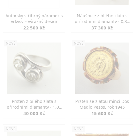
Autorský stříbrný náramek s
Náušnice z bílého zlata s
tyrkysy – výrazný design
přírodními diamanty - 0,30
ct
22 500 Kč
37 300 Kč
NOVÉ
NOVÉ
Prsten z bílého zlata s
Prsten se zlatou mincí Dos
přírodními diamanty - 1,00
Medio Pesos, rok 1945
ct
40 000 Kč
15 600 Kč
NOVÉ
NOVÉ