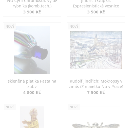
NU Cyril Chramosta: Výlov
Jindřich Otipka:
rybníka (komb.tech.)
Expresionistická vesnice
3 900 Kč
3 500 Kč
NOVÉ
NOVÉ
skleněná platika Pasta na
Rudolf Jindřich: Mokropsy v
zuby
zimě. (Z majetku Ng v Praze)
4 800 Kč
7 500 Kč
NOVÉ
NOVÉ