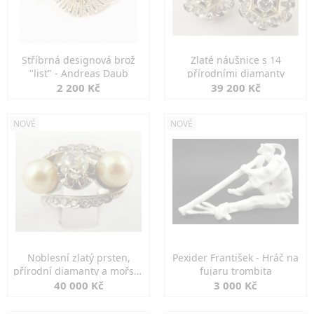
Stříbrná designová brož
Zlaté náušnice s 14
"list" - Andreas Daub
přírodními diamanty
2 200 Kč
39 200 Kč
NOVÉ
NOVÉ
Noblesní zlatý prsten,
Pexider František - Hráč na
přírodní diamanty a mořské
fujaru trombita
perly
40 000 Kč
3 000 Kč