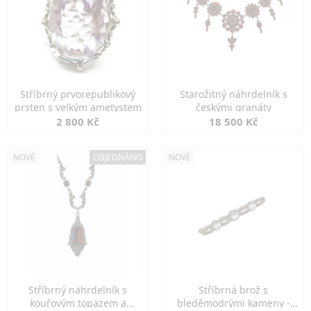
Stříbrný prvorepublikový
Starožitný náhrdelník s
prsten s velkým ametystem
českými granáty
2 800 Kč
18 500 Kč
NOVÉ
OBJEDNÁNO
NOVÉ
Stříbrný náhrdelník s
Stříbrná brož s
kouřovým topazem a
bleděmodrými kameny -