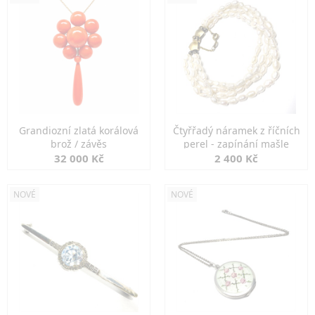
Grandiozní zlatá korálová
Čtyřřadý náramek z říčních
brož / závěs
perel - zapínání mašle
32 000 Kč
2 400 Kč
NOVÉ
NOVÉ