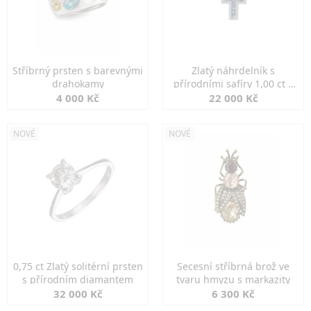
Stříbrný prsten s barevnými
Zlatý náhrdelník s
drahokamy
přírodními safíry 1,00 ct a
diamanty
4 000 Kč
22 000 Kč
NOVÉ
NOVÉ
0,75 ct Zlatý solitérní prsten
Secesní stříbrná brož ve
s přírodním diamantem
tvaru hmyzu s markazity
32 000 Kč
6 300 Kč