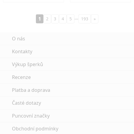
…
1
2
3
4
5
193
»
O nás
Kontakty
Výkup šperků
Recenze
Platba a doprava
Časté dotazy
Puncovní značky
Obchodní podmínky