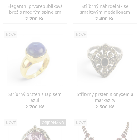
Elegantní prvorepubliková
Stříbrný náhrdelník se
brož s modrým spinelem
smaltovým medailonem
2 200 Kč
2 400 Kč
NOVÉ
NOVÉ
Stříbrný prsten s lapisem
Stříbrný prsten s onyxem a
lazuli
markazity
2 700 Kč
2 500 Kč
NOVÉ
OBJEDNÁNO
NOVÉ