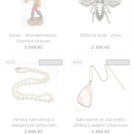
Bauer - Moriskentänzer,
Stříbrná brož - včela
Erasmus Grasser
3 500 Kč
2 300 Kč
NOVÉ
OBJEDNÁNO
NOVÉ
OBJEDNÁNO
Perlový náhrdelník s
Náhrdelník ze zlaceného
elegantním stříbrným
stříbra s velkým růženínem
zapínáním
2 600 Kč
2 300 Kč