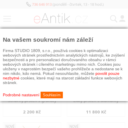
736 646 913
(pondělí - čtvrtek, 13 - 18 hod.)
KATEGORIE
Na vašem soukromí nám záleží
NOVÉ
NOVÉ
Firma STUDIO 1809, s.r.o., používá cookies k optimalizaci
webových stránek prostřednictvím analytických nástrojů, ke zvýšení
bezpečnosti a pro personalizaci doručovaného obsahu v rámci
webových stránek i cíleného marketingu mimo nich. Cookies jsou
uloženy v naprostém bezpečí vašeho prohlížeče a nedostane se k
nim nikdo, kdo nemá. Pokud nesouhlasíte, můžete
povolit pouze
nezbytné
cookies, které mají na starost základní funkce webových
stránek.
Podrobné nastavení
Souhlasím
Stříbrný prsten s granáty
Zlatý prsten s diamanty
2 200 Kč
11 800 Kč
NOVÉ
NOVÉ