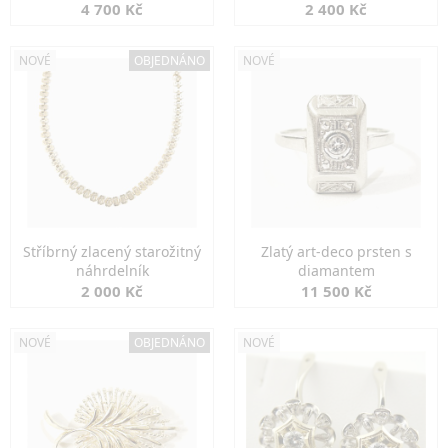
markazity
jemná elegance
4 700 Kč
2 400 Kč
NOVÉ
OBJEDNÁNO
NOVÉ
Stříbrný zlacený starožitný
Zlatý art-deco prsten s
náhrdelník
diamantem
2 000 Kč
11 500 Kč
NOVÉ
OBJEDNÁNO
NOVÉ