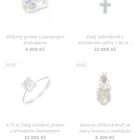
Stříbrný prsten s barevnými
Zlatý náhrdelník s
drahokamy
přírodními safíry 1,00 ct a
diamanty
4 000 Kč
22 000 Kč
NOVÉ
NOVÉ
0,75 ct Zlatý solitérní prsten
Secesní stříbrná brož ve
s přírodním diamantem
tvaru hmyzu s markazity
32 000 Kč
6 300 Kč