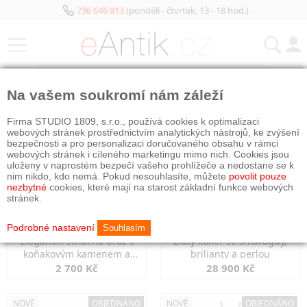
736 646 913
(pondělí - čtvrtek, 13 - 18 hod.)
KATEGORIE
Na vašem soukromí nám záleží
NOVÉ
OBJEDNÁNO
NOVÉ
OBJEDNÁNO
Firma STUDIO 1809, s.r.o., používá cookies k optimalizaci
webových stránek prostřednictvím analytických nástrojů, ke zvýšení
bezpečnosti a pro personalizaci doručovaného obsahu v rámci
webových stránek i cíleného marketingu mimo nich. Cookies jsou
uloženy v naprostém bezpečí vašeho prohlížeče a nedostane se k
nim nikdo, kdo nemá. Pokud nesouhlasíte, můžete
povolit pouze
nezbytné
cookies, které mají na starost základní funkce webových
stránek.
Podrobné nastavení
Souhlasím
Elegantní stříbrná brož s
Zlatý kolier se smaragdy,
koňakovým kamenem a
brilianty a perlou
markazity
2 700 Kč
28 900 Kč
NOVÉ
OBJEDNÁNO
NOVÉ
OBJEDNÁNO