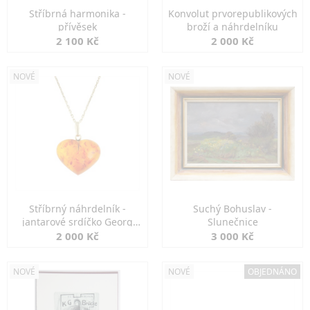
Stříbrná harmonika -
Konvolut prvorepublikových
přívěsek
broží a náhrdelníku
2 100 Kč
2 000 Kč
NOVÉ
NOVÉ
Stříbrný náhrdelník -
Suchý Bohuslav -
jantarové srdíčko Georg
Slunečnice
Kramer
2 000 Kč
3 000 Kč
NOVÉ
NOVÉ
OBJEDNÁNO