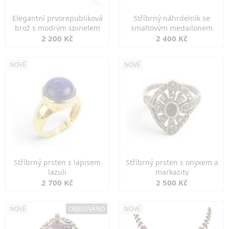
Elegantní prvorepubliková
Stříbrný náhrdelník se
brož s modrým spinelem
smaltovým medailonem
2 200 Kč
2 400 Kč
NOVÉ
NOVÉ
Stříbrný prsten s lapisem
Stříbrný prsten s onyxem a
lazuli
markazity
2 700 Kč
2 500 Kč
NOVÉ
OBJEDNÁNO
NOVÉ