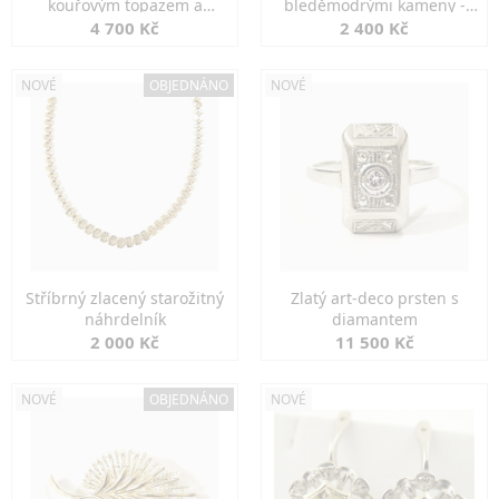
kouřovým topazem a
bleděmodrými kameny -
markazity
jemná elegance
4 700 Kč
2 400 Kč
NOVÉ
OBJEDNÁNO
NOVÉ
Stříbrný zlacený starožitný
Zlatý art-deco prsten s
náhrdelník
diamantem
2 000 Kč
11 500 Kč
NOVÉ
OBJEDNÁNO
NOVÉ