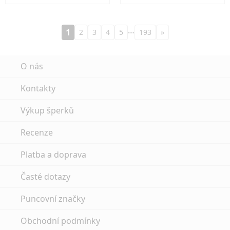
…
1
2
3
4
5
193
»
O nás
Kontakty
Výkup šperků
Recenze
Platba a doprava
Časté dotazy
Puncovní značky
Obchodní podmínky