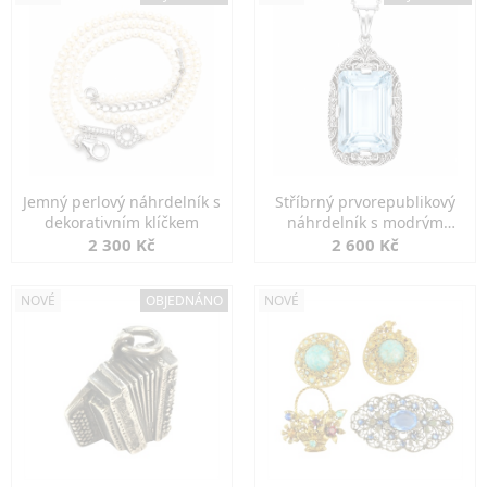
Jemný perlový náhrdelník s
Stříbrný prvorepublikový
dekorativním klíčkem
náhrdelník s modrým
spinelem
2 300 Kč
2 600 Kč
NOVÉ
OBJEDNÁNO
NOVÉ