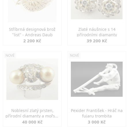
Stříbrná designová brož
Zlaté náušnice s 14
"list" - Andreas Daub
přírodními diamanty
2 200 Kč
39 200 Kč
NOVÉ
NOVÉ
Noblesní zlatý prsten,
Pexider František - Hráč na
přírodní diamanty a mořské
fujaru trombita
perly
40 000 Kč
3 000 Kč