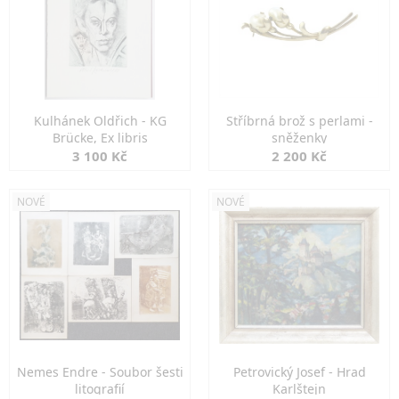
Kulhánek Oldřich - KG
Stříbrná brož s perlami -
Brücke, Ex libris
sněženky
3 100 Kč
2 200 Kč
NOVÉ
NOVÉ
Nemes Endre - Soubor šesti
Petrovický Josef - Hrad
litografií
Karlštejn