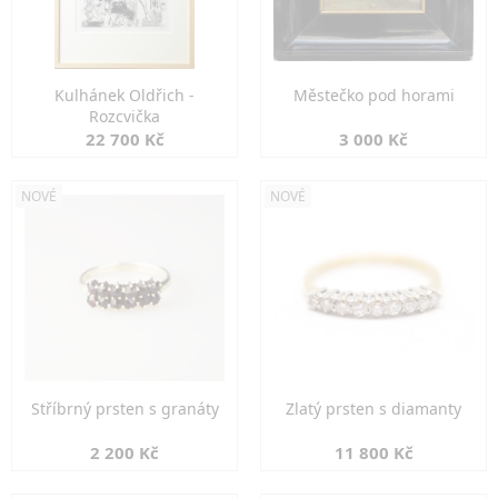
Kulhánek Oldřich -
Městečko pod horami
Rozcvička
22 700 Kč
3 000 Kč
NOVÉ
NOVÉ
Stříbrný prsten s granáty
Zlatý prsten s diamanty
2 200 Kč
11 800 Kč