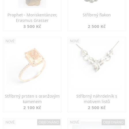
Prophet - Moriskentänzer,
Stříbrný flakon
Erasmus Grasser
3 500 Kč
2 500 Kč
NOVÉ
NOVÉ
Stříbrný prsten s oranžovým
Stříbrný náhrdelník s
kamenem
motivem listů
2 100 Kč
2 500 Kč
NOVÉ
OBJEDNÁNO
NOVÉ
OBJEDNÁNO