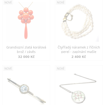
NOVÉ
NOVÉ
Grandiozní zlatá korálová
Čtyřřadý náramek z říčních
brož / závěs
perel - zapínání mašle
32 000 Kč
2 400 Kč
NOVÉ
NOVÉ