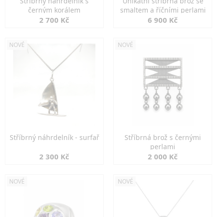
Stříbrný náhrdelník s
Unikátní stříbrná brož se
černým korálem
smaltem a říčními perlami
2 700 Kč
6 900 Kč
NOVÉ
NOVÉ
Stříbrný náhrdelník - surfař
Stříbrná brož s černými
perlami
2 300 Kč
2 000 Kč
NOVÉ
NOVÉ