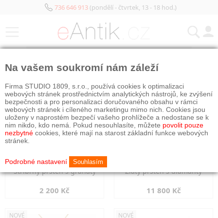
736 646 913
(pondělí - čtvrtek, 13 - 18 hod.)
KATEGORIE
Na vašem soukromí nám záleží
NOVÉ
NOVÉ
Firma STUDIO 1809, s.r.o., používá cookies k optimalizaci
webových stránek prostřednictvím analytických nástrojů, ke zvýšení
bezpečnosti a pro personalizaci doručovaného obsahu v rámci
webových stránek i cíleného marketingu mimo nich. Cookies jsou
uloženy v naprostém bezpečí vašeho prohlížeče a nedostane se k
nim nikdo, kdo nemá. Pokud nesouhlasíte, můžete
povolit pouze
nezbytné
cookies, které mají na starost základní funkce webových
stránek.
Podrobné nastavení
Souhlasím
Stříbrný prsten s granáty
Zlatý prsten s diamanty
2 200 Kč
11 800 Kč
NOVÉ
NOVÉ