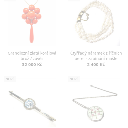
Grandiozní zlatá korálová
Čtyřřadý náramek z říčních
brož / závěs
perel - zapínání mašle
32 000 Kč
2 400 Kč
NOVÉ
NOVÉ