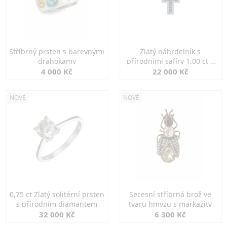
Stříbrný prsten s barevnými
Zlatý náhrdelník s
drahokamy
přírodními safíry 1,00 ct a
diamanty
4 000 Kč
22 000 Kč
NOVÉ
NOVÉ
0,75 ct Zlatý solitérní prsten
Secesní stříbrná brož ve
s přírodním diamantem
tvaru hmyzu s markazity
32 000 Kč
6 300 Kč