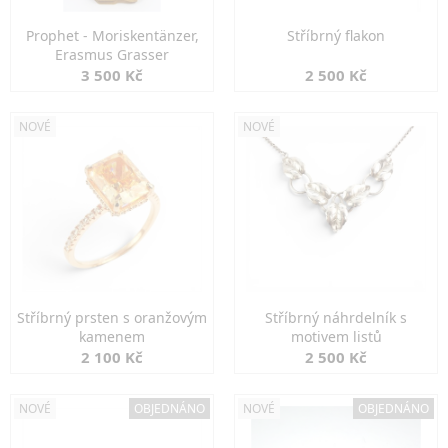
Prophet - Moriskentänzer,
Stříbrný flakon
Erasmus Grasser
3 500 Kč
2 500 Kč
NOVÉ
NOVÉ
Stříbrný prsten s oranžovým
Stříbrný náhrdelník s
kamenem
motivem listů
2 100 Kč
2 500 Kč
NOVÉ
OBJEDNÁNO
NOVÉ
OBJEDNÁNO