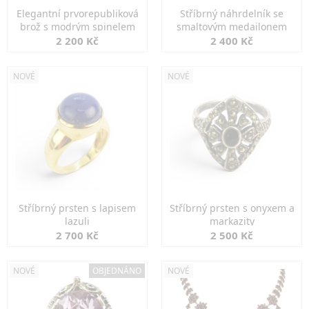
Elegantní prvorepubliková
Stříbrný náhrdelník se
brož s modrým spinelem
smaltovým medailonem
2 200 Kč
2 400 Kč
NOVÉ
NOVÉ
Stříbrný prsten s lapisem
Stříbrný prsten s onyxem a
lazuli
markazity
2 700 Kč
2 500 Kč
NOVÉ
OBJEDNÁNO
NOVÉ