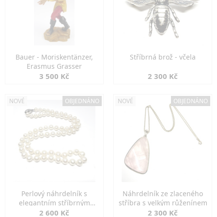
Bauer - Moriskentänzer,
Stříbrná brož - včela
Erasmus Grasser
3 500 Kč
2 300 Kč
NOVÉ
OBJEDNÁNO
NOVÉ
OBJEDNÁNO
Perlový náhrdelník s
Náhrdelník ze zlaceného
elegantním stříbrným
stříbra s velkým růženínem
zapínáním
2 600 Kč
2 300 Kč