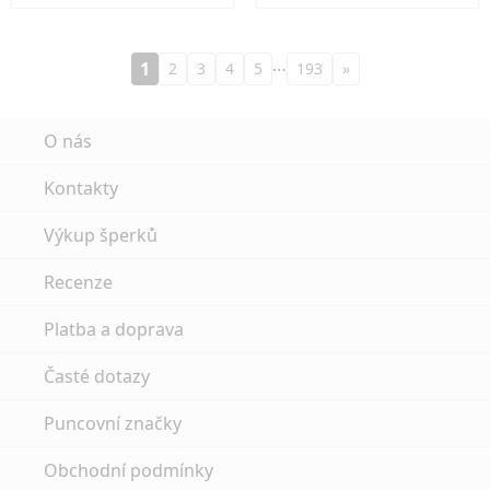
…
1
2
3
4
5
193
»
O nás
Kontakty
Výkup šperků
Recenze
Platba a doprava
Časté dotazy
Puncovní značky
Obchodní podmínky