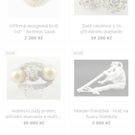
Stříbrná designová brož
Zlaté náušnice s 14
"list" - Andreas Daub
přírodními diamanty
2 200 Kč
39 200 Kč
NOVÉ
NOVÉ
Noblesní zlatý prsten,
Pexider František - Hráč na
přírodní diamanty a mořské
fujaru trombita
perly
40 000 Kč
3 000 Kč