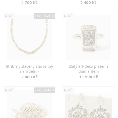
markazity
jemná elegance
4 700 Kč
2 400 Kč
NOVÉ
OBJEDNÁNO
NOVÉ
Stříbrný zlacený starožitný
Zlatý art-deco prsten s
náhrdelník
diamantem
2 000 Kč
11 500 Kč
NOVÉ
OBJEDNÁNO
NOVÉ