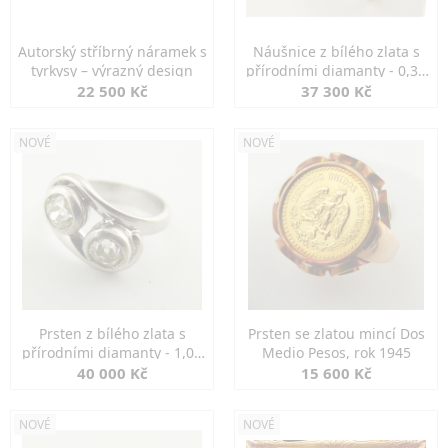
Autorský stříbrný náramek s
Náušnice z bílého zlata s
tyrkysy – výrazný design
přírodními diamanty - 0,30
ct
22 500 Kč
37 300 Kč
NOVÉ
NOVÉ
Prsten z bílého zlata s
Prsten se zlatou mincí Dos
přírodními diamanty - 1,00
Medio Pesos, rok 1945
ct
40 000 Kč
15 600 Kč
NOVÉ
NOVÉ