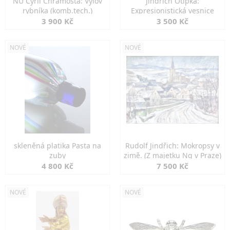
NU Cyril Chramosta: Výlov
Jindřich Otipka:
rybníka (komb.tech.)
Expresionistická vesnice
3 900 Kč
3 500 Kč
NOVÉ
NOVÉ
skleněná platika Pasta na
Rudolf Jindřich: Mokropsy v
zuby
zimě. (Z majetku Ng v Praze)
4 800 Kč
7 500 Kč
NOVÉ
NOVÉ