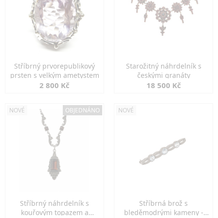
Stříbrný prvorepublikový
Starožitný náhrdelník s
prsten s velkým ametystem
českými granáty
2 800 Kč
18 500 Kč
NOVÉ
OBJEDNÁNO
NOVÉ
Stříbrný náhrdelník s
Stříbrná brož s
kouřovým topazem a
bleděmodrými kameny -