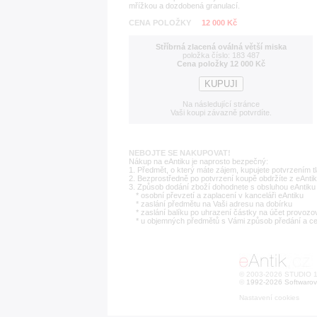
mřížkou a dozdobená granulací.
CENA POLOŽKY
12 000 Kč
Stříbrná zlacená oválná větší miska
položka číslo: 183 487
Cena položky 12 000 Kč
Na následující stránce
Vaši koupi závazně potvrdíte.
NEBOJTE SE NAKUPOVAT!
Nákup na eAntiku je naprosto bezpečný:
1. Předmět, o který máte zájem, kupujete potvrzením t
2. Bezprostředně po potvrzení koupě obdržíte z eAntik
3. Způsob dodání zboží dohodnete s obsluhou eAntiku 
* osobní převzetí a zaplacení v kanceláři eAntiku
* zaslání předmětu na Vaši adresu na dobírku
* zaslání balíku po uhrazení částky na účet provozo
* u objemných předmětů s Vámi způsob předání a c
© 2003-2026 STUDIO 18
©
1992-2026 Softwarov
Nastavení cookies