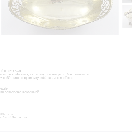
lačítka KUPUJI.
u e-mail s informací, že žádaný předmět je pro Vás rezervován.
v dalším kroku objednávky. Můžete zvolit například:
vatele
enu dohodneme individuálně
09, s.r.o.
é řešení Studio dmm