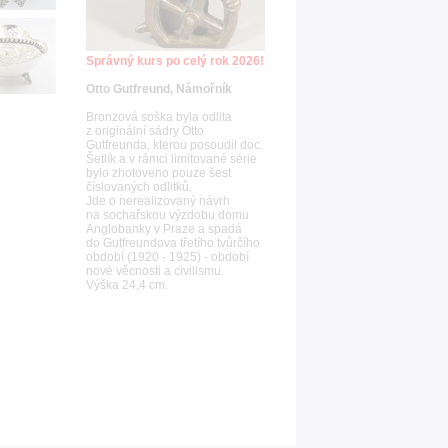
Správný kurs po celý rok 2026!
Otto Gutfreund, Námořník
Bronzová soška byla odlita
z originální sádry Otto
Gutfreunda, kterou posoudil doc.
Šetlík a v rámci limitované série
bylo zhotoveno pouze šest
číslovaných odlitků.
Jde o nerealizovaný návrh
na sochařskou výzdobu domu
Anglobanky v Praze a spadá
do Gutfreundova třetího tvůrčího
období (1920 - 1925) - období
nové věcnosti a civilismu.
Výška 24,4 cm.