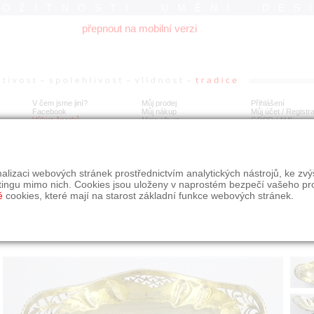
ROŽITNOSTI UMĚNÍ DES
přepnout na mobilní verzi
V čem jsme jiní?
Můj prodej
Přihlášení
Facebook
Můj nákup
Můj účet / Registr
Výkup šperků
Moje album
GDPR
/
AML
íbrná zlacená oválná větší miska
alizaci webových stránek prostřednictvím analytických nástrojů, ke zv
tingu mimo nich. Cookies jsou uloženy v naprostém bezpečí vašeho pr
é
cookies, které mají na starost základní funkce webových stránek.
Í
MÍSTO EXPEDICE
Počet návštěv: 149
poslat příteli
Praha
uložit do alba
dotaz na prodejce