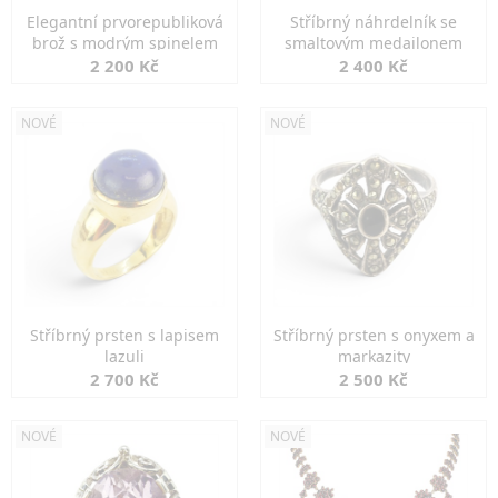
Elegantní prvorepubliková
Stříbrný náhrdelník se
brož s modrým spinelem
smaltovým medailonem
2 200 Kč
2 400 Kč
NOVÉ
NOVÉ
Stříbrný prsten s lapisem
Stříbrný prsten s onyxem a
lazuli
markazity
2 700 Kč
2 500 Kč
NOVÉ
NOVÉ