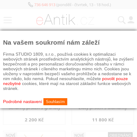
736 646 913
(pondělí - čtvrtek, 13 - 18 hod.)
KATEGORIE
Na vašem soukromí nám záleží
NOVÉ
NOVÉ
Firma STUDIO 1809, s.r.o., používá cookies k optimalizaci
webových stránek prostřednictvím analytických nástrojů, ke zvýšení
bezpečnosti a pro personalizaci doručovaného obsahu v rámci
webových stránek i cíleného marketingu mimo nich. Cookies jsou
uloženy v naprostém bezpečí vašeho prohlížeče a nedostane se k
nim nikdo, kdo nemá. Pokud nesouhlasíte, můžete
povolit pouze
nezbytné
cookies, které mají na starost základní funkce webových
stránek.
Podrobné nastavení
Souhlasím
Stříbrný prsten s granáty
Zlatý prsten s diamanty
2 200 Kč
11 800 Kč
NOVÉ
NOVÉ
OBJEDNÁNO