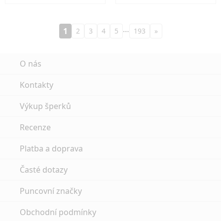
…
1
2
3
4
5
193
»
O nás
Kontakty
Výkup šperků
Recenze
Platba a doprava
Časté dotazy
Puncovní značky
Obchodní podmínky