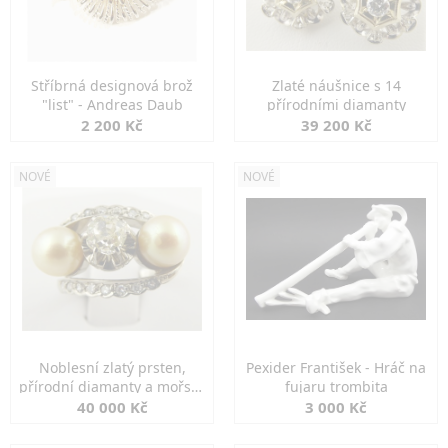
Stříbrná designová brož
Zlaté náušnice s 14
"list" - Andreas Daub
přírodními diamanty
2 200 Kč
39 200 Kč
NOVÉ
NOVÉ
Noblesní zlatý prsten,
Pexider František - Hráč na
přírodní diamanty a mořské
fujaru trombita
perly
40 000 Kč
3 000 Kč