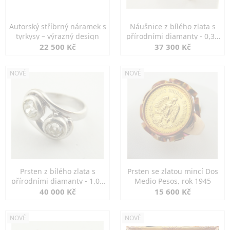
Autorský stříbrný náramek s
Náušnice z bílého zlata s
tyrkysy – výrazný design
přírodními diamanty - 0,30
ct
22 500 Kč
37 300 Kč
NOVÉ
NOVÉ
Prsten z bílého zlata s
Prsten se zlatou mincí Dos
přírodními diamanty - 1,00
Medio Pesos, rok 1945
ct
40 000 Kč
15 600 Kč
NOVÉ
NOVÉ