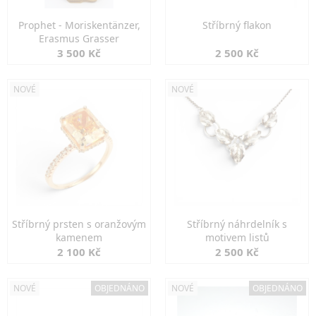
Prophet - Moriskentänzer,
Stříbrný flakon
Erasmus Grasser
3 500 Kč
2 500 Kč
NOVÉ
NOVÉ
Stříbrný prsten s oranžovým
Stříbrný náhrdelník s
kamenem
motivem listů
2 100 Kč
2 500 Kč
NOVÉ
OBJEDNÁNO
NOVÉ
OBJEDNÁNO