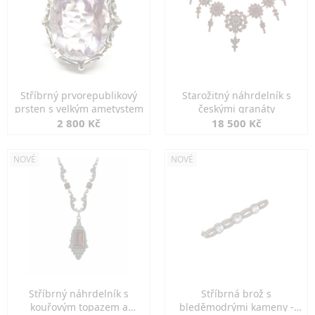
Stříbrný prvorepublikový
Starožitný náhrdelník s
prsten s velkým ametystem
českými granáty
2 800 Kč
18 500 Kč
NOVÉ
NOVÉ
Stříbrný náhrdelník s
Stříbrná brož s
kouřovým topazem a
bleděmodrými kameny -