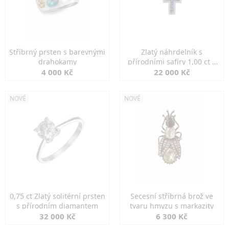
Stříbrný prsten s barevnými
Zlatý náhrdelník s
drahokamy
přírodními safíry 1,00 ct a
diamanty
4 000 Kč
22 000 Kč
NOVÉ
NOVÉ
0,75 ct Zlatý solitérní prsten
Secesní stříbrná brož ve
s přírodním diamantem
tvaru hmyzu s markazity
32 000 Kč
6 300 Kč