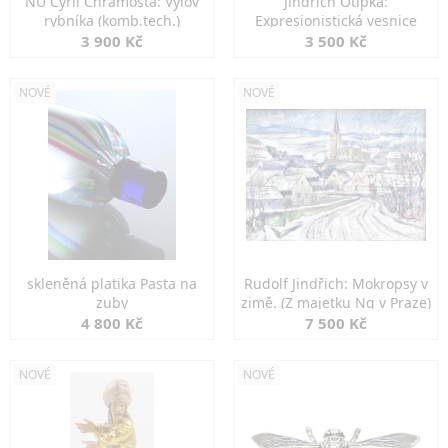
NU Cyril Chramosta: Výlov
Jindřich Otipka:
rybníka (komb.tech.)
Expresionistická vesnice
3 900 Kč
3 500 Kč
NOVÉ
NOVÉ
skleněná platika Pasta na
Rudolf Jindřich: Mokropsy v
zuby
zimě. (Z majetku Ng v Praze)
4 800 Kč
7 500 Kč
NOVÉ
NOVÉ