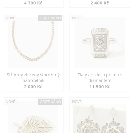
markazity
jemná elegance
4 700 Kč
2 400 Kč
NOVÉ
OBJEDNÁNO
NOVÉ
Stříbrný zlacený starožitný
Zlatý art-deco prsten s
náhrdelník
diamantem
2 000 Kč
11 500 Kč
NOVÉ
OBJEDNÁNO
NOVÉ