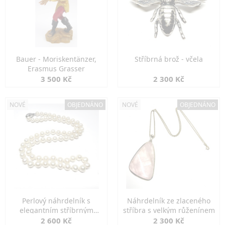
Bauer - Moriskentänzer,
Stříbrná brož - včela
Erasmus Grasser
3 500 Kč
2 300 Kč
NOVÉ
OBJEDNÁNO
NOVÉ
OBJEDNÁNO
Perlový náhrdelník s
Náhrdelník ze zlaceného
elegantním stříbrným
stříbra s velkým růženínem
zapínáním
2 600 Kč
2 300 Kč