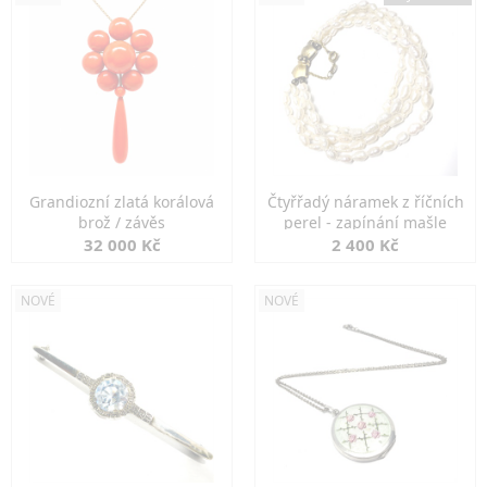
Grandiozní zlatá korálová
Čtyřřadý náramek z říčních
brož / závěs
perel - zapínání mašle
32 000 Kč
2 400 Kč
NOVÉ
NOVÉ