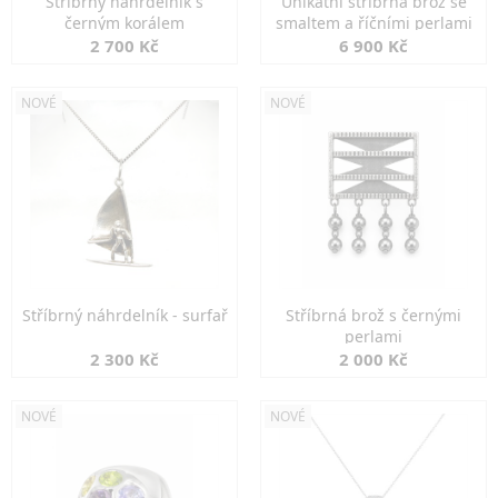
Stříbrný náhrdelník s
Unikátní stříbrná brož se
černým korálem
smaltem a říčními perlami
2 700 Kč
6 900 Kč
NOVÉ
NOVÉ
Stříbrný náhrdelník - surfař
Stříbrná brož s černými
perlami
2 300 Kč
2 000 Kč
NOVÉ
NOVÉ