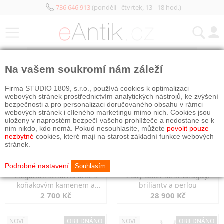
736 646 913
(pondělí - čtvrtek, 13 - 18 hod.)
KATEGORIE
Na vašem soukromí nám záleží
NOVÉ
NOVÉ
OBJEDNÁNO
Firma STUDIO 1809, s.r.o., používá cookies k optimalizaci
webových stránek prostřednictvím analytických nástrojů, ke zvýšení
bezpečnosti a pro personalizaci doručovaného obsahu v rámci
webových stránek i cíleného marketingu mimo nich. Cookies jsou
uloženy v naprostém bezpečí vašeho prohlížeče a nedostane se k
nim nikdo, kdo nemá. Pokud nesouhlasíte, můžete
povolit pouze
nezbytné
cookies, které mají na starost základní funkce webových
stránek.
Podrobné nastavení
Souhlasím
Elegantní stříbrná brož s
Zlatý kolier se smaragdy,
koňakovým kamenem a
brilianty a perlou
markazity
2 700 Kč
28 900 Kč
NOVÉ
OBJEDNÁNO
NOVÉ
OBJEDNÁNO