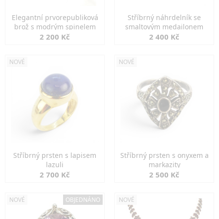
Elegantní prvorepubliková
Stříbrný náhrdelník se
brož s modrým spinelem
smaltovým medailonem
2 200 Kč
2 400 Kč
NOVÉ
NOVÉ
Stříbrný prsten s lapisem
Stříbrný prsten s onyxem a
lazuli
markazity
2 700 Kč
2 500 Kč
NOVÉ
OBJEDNÁNO
NOVÉ