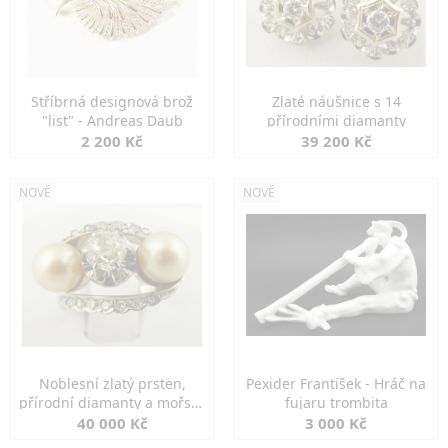
Stříbrná designová brož
Zlaté náušnice s 14
"list" - Andreas Daub
přírodními diamanty
2 200 Kč
39 200 Kč
NOVÉ
NOVÉ
Noblesní zlatý prsten,
Pexider František - Hráč na
přírodní diamanty a mořské
fujaru trombita
perly
40 000 Kč
3 000 Kč