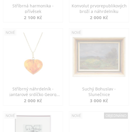
Stříbrná harmonika -
Konvolut prvorepublikových
přívěsek
broží a náhrdelníku
2 100 Kč
2 000 Kč
NOVÉ
NOVÉ
Stříbrný náhrdelník -
Suchý Bohuslav -
jantarové srdíčko Georg
Slunečnice
Kramer
2 000 Kč
3 000 Kč
NOVÉ
NOVÉ
OBJEDNÁNO