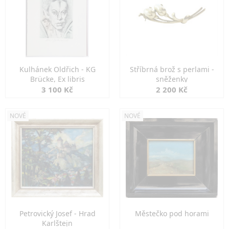
Kulhánek Oldřich - KG
Stříbrná brož s perlami -
Brücke, Ex libris
sněženky
3 100 Kč
2 200 Kč
NOVÉ
NOVÉ
Petrovický Josef - Hrad
Městečko pod horami
Karlštejn