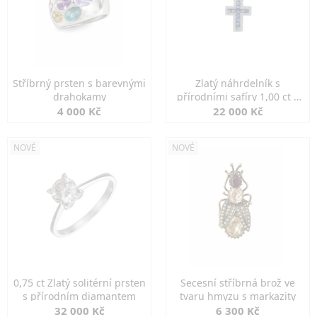
Stříbrný prsten s barevnými
Zlatý náhrdelník s
drahokamy
přírodními safíry 1,00 ct a
diamanty
4 000 Kč
22 000 Kč
NOVÉ
NOVÉ
0,75 ct Zlatý solitérní prsten
Secesní stříbrná brož ve
s přírodním diamantem
tvaru hmyzu s markazity
32 000 Kč
6 300 Kč