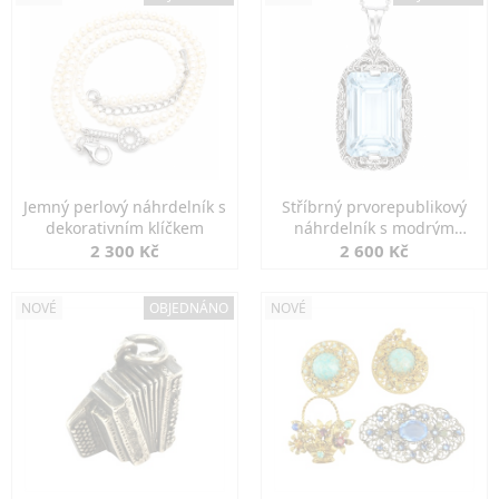
Jemný perlový náhrdelník s
Stříbrný prvorepublikový
dekorativním klíčkem
náhrdelník s modrým
spinelem
2 300 Kč
2 600 Kč
NOVÉ
OBJEDNÁNO
NOVÉ