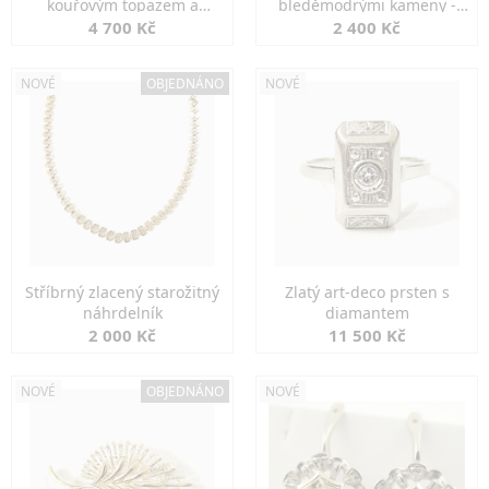
kouřovým topazem a
bleděmodrými kameny -
markazity
jemná elegance
4 700 Kč
2 400 Kč
NOVÉ
OBJEDNÁNO
NOVÉ
Stříbrný zlacený starožitný
Zlatý art-deco prsten s
náhrdelník
diamantem
2 000 Kč
11 500 Kč
NOVÉ
OBJEDNÁNO
NOVÉ