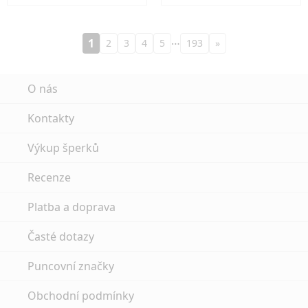
…
1
2
3
4
5
193
»
O nás
Kontakty
Výkup šperků
Recenze
Platba a doprava
Časté dotazy
Puncovní značky
Obchodní podmínky