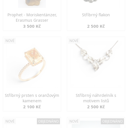
Prophet - Moriskentänzer,
Stříbrný flakon
Erasmus Grasser
3 500 Kč
2 500 Kč
NOVÉ
NOVÉ
Stříbrný prsten s oranžovým
Stříbrný náhrdelník s
kamenem
motivem listů
2 100 Kč
2 500 Kč
NOVÉ
OBJEDNÁNO
NOVÉ
OBJEDNÁNO