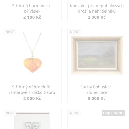
Stříbrná harmonika -
Konvolut prvorepublikových
přívěsek
broží a náhrdelníku
2 100 Kč
2 000 Kč
NOVÉ
NOVÉ
Stříbrný náhrdelník -
Suchý Bohuslav -
jantarové srdíčko Georg
Slunečnice
Kramer
2 000 Kč
3 000 Kč
NOVÉ
NOVÉ
OBJEDNÁNO