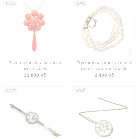
NOVÉ
NOVÉ
Grandiozní zlatá korálová
Čtyřřadý náramek z říčních
brož / závěs
perel - zapínání mašle
32 000 Kč
2 400 Kč
NOVÉ
NOVÉ