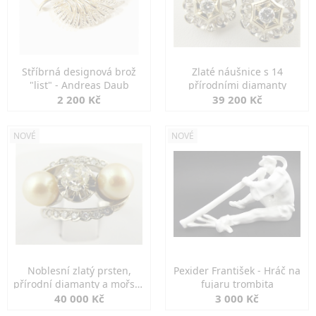
Stříbrná designová brož
Zlaté náušnice s 14
"list" - Andreas Daub
přírodními diamanty
2 200 Kč
39 200 Kč
NOVÉ
NOVÉ
Noblesní zlatý prsten,
Pexider František - Hráč na
přírodní diamanty a mořské
fujaru trombita
perly
40 000 Kč
3 000 Kč