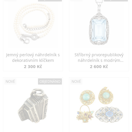
Jemný perlový náhrdelník s
Stříbrný prvorepublikový
dekorativním klíčkem
náhrdelník s modrým
spinelem
2 300 Kč
2 600 Kč
NOVÉ
OBJEDNÁNO
NOVÉ