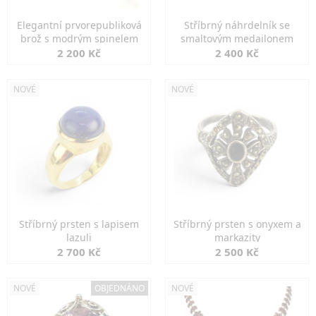
Elegantní prvorepubliková
Stříbrný náhrdelník se
brož s modrým spinelem
smaltovým medailonem
2 200 Kč
2 400 Kč
NOVÉ
NOVÉ
Stříbrný prsten s lapisem
Stříbrný prsten s onyxem a
lazuli
markazity
2 700 Kč
2 500 Kč
NOVÉ
OBJEDNÁNO
NOVÉ