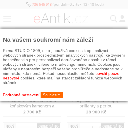
736 646 913
(pondělí - čtvrtek, 13 - 18 hod.)
KATEGORIE
Na vašem soukromí nám záleží
NOVÉ
OBJEDNÁNO
NOVÉ
OBJEDNÁNO
Firma STUDIO 1809, s.r.o., používá cookies k optimalizaci
webových stránek prostřednictvím analytických nástrojů, ke zvýšení
bezpečnosti a pro personalizaci doručovaného obsahu v rámci
webových stránek i cíleného marketingu mimo nich. Cookies jsou
uloženy v naprostém bezpečí vašeho prohlížeče a nedostane se k
nim nikdo, kdo nemá. Pokud nesouhlasíte, můžete
povolit pouze
nezbytné
cookies, které mají na starost základní funkce webových
stránek.
Podrobné nastavení
Souhlasím
Elegantní stříbrná brož s
Zlatý kolier se smaragdy,
koňakovým kamenem a
brilianty a perlou
markazity
2 700 Kč
28 900 Kč
NOVÉ
OBJEDNÁNO
NOVÉ
OBJEDNÁNO