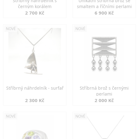
Stříbrný náhrdelník s
Unikátní stříbrná brož se
černým korálem
smaltem a říčními perlami
2 700 Kč
6 900 Kč
NOVÉ
NOVÉ
Stříbrný náhrdelník - surfař
Stříbrná brož s černými
perlami
2 300 Kč
2 000 Kč
NOVÉ
NOVÉ