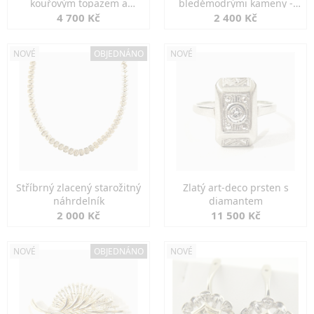
kouřovým topazem a
bleděmodrými kameny -
markazity
jemná elegance
4 700 Kč
2 400 Kč
NOVÉ
OBJEDNÁNO
NOVÉ
Stříbrný zlacený starožitný
Zlatý art-deco prsten s
náhrdelník
diamantem
2 000 Kč
11 500 Kč
NOVÉ
OBJEDNÁNO
NOVÉ