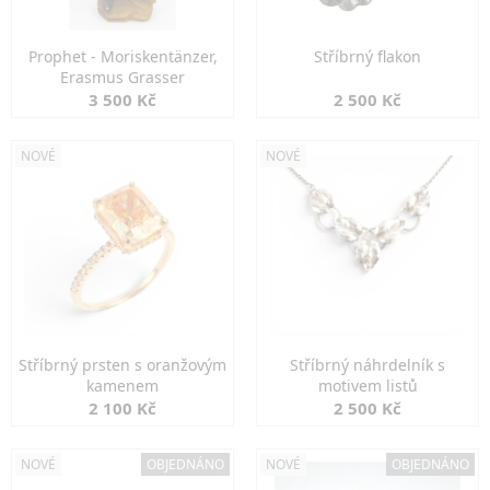
Prophet - Moriskentänzer,
Stříbrný flakon
Erasmus Grasser
3 500 Kč
2 500 Kč
NOVÉ
NOVÉ
Stříbrný prsten s oranžovým
Stříbrný náhrdelník s
kamenem
motivem listů
2 100 Kč
2 500 Kč
NOVÉ
OBJEDNÁNO
NOVÉ
OBJEDNÁNO