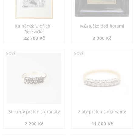
Kulhánek Oldřich -
Městečko pod horami
Rozcvička
22 700 Kč
3 000 Kč
NOVÉ
NOVÉ
Stříbrný prsten s granáty
Zlatý prsten s diamanty
2 200 Kč
11 800 Kč