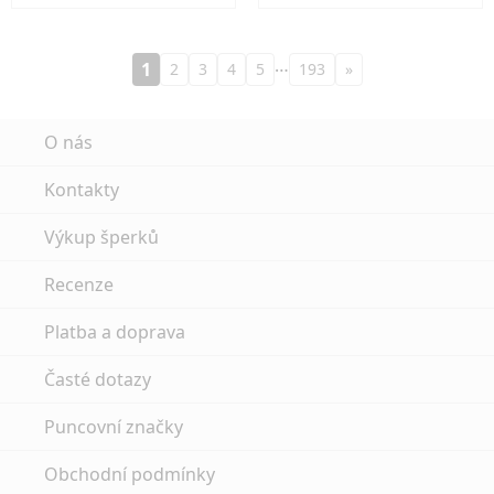
…
1
2
3
4
5
193
»
O nás
Kontakty
Výkup šperků
Recenze
Platba a doprava
Časté dotazy
Puncovní značky
Obchodní podmínky