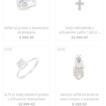
Stříbrný prsten s barevnými
Zlatý náhrdelník s
drahokamy
přírodními safíry 1,00 ct a
diamanty
4 000 Kč
22 000 Kč
NOVÉ
NOVÉ
0,75 ct Zlatý solitérní prsten
Secesní stříbrná brož ve
s přírodním diamantem
tvaru hmyzu s markazity
32 000 Kč
6 300 Kč