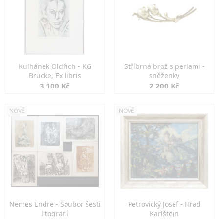
Kulhánek Oldřich - KG
Stříbrná brož s perlami -
Brücke, Ex libris
sněženky
3 100 Kč
2 200 Kč
NOVÉ
NOVÉ
Nemes Endre - Soubor šesti
Petrovický Josef - Hrad
litografií
Karlštejn