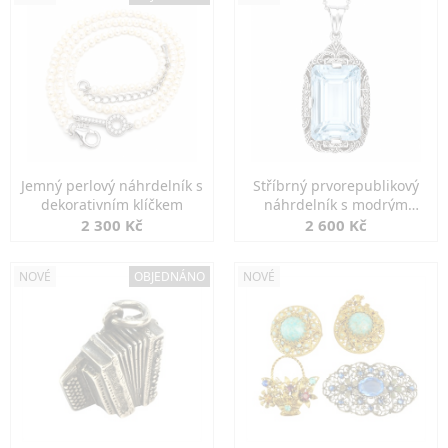
Jemný perlový náhrdelník s
Stříbrný prvorepublikový
dekorativním klíčkem
náhrdelník s modrým
spinelem
2 300 Kč
2 600 Kč
NOVÉ
OBJEDNÁNO
NOVÉ