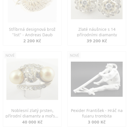
Stříbrná designová brož
Zlaté náušnice s 14
"list" - Andreas Daub
přírodními diamanty
2 200 Kč
39 200 Kč
NOVÉ
NOVÉ
Noblesní zlatý prsten,
Pexider František - Hráč na
přírodní diamanty a mořské
fujaru trombita
perly
40 000 Kč
3 000 Kč