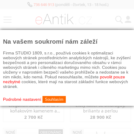
736 646 913
(pondělí - čtvrtek, 13 - 18 hod.)
KATEGORIE
Na vašem soukromí nám záleží
NOVÉ
NOVÉ
Firma STUDIO 1809, s.r.o., používá cookies k optimalizaci
webových stránek prostřednictvím analytických nástrojů, ke zvýšení
bezpečnosti a pro personalizaci doručovaného obsahu v rámci
webových stránek i cíleného marketingu mimo nich. Cookies jsou
uloženy v naprostém bezpečí vašeho prohlížeče a nedostane se k
nim nikdo, kdo nemá. Pokud nesouhlasíte, můžete
povolit pouze
nezbytné
cookies, které mají na starost základní funkce webových
stránek.
Podrobné nastavení
Souhlasím
Elegantní stříbrná brož s
Zlatý kolier se smaragdy,
koňakovým kamenem a
brilianty a perlou
markazity
2 700 Kč
28 900 Kč
NOVÉ
OBJEDNÁNO
NOVÉ