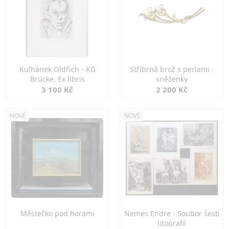
Kulhánek Oldřich - KG
Stříbrná brož s perlami -
Brücke, Ex libris
sněženky
3 100 Kč
2 200 Kč
NOVÉ
NOVÉ
Městečko pod horami
Nemes Endre - Soubor šesti
litografií