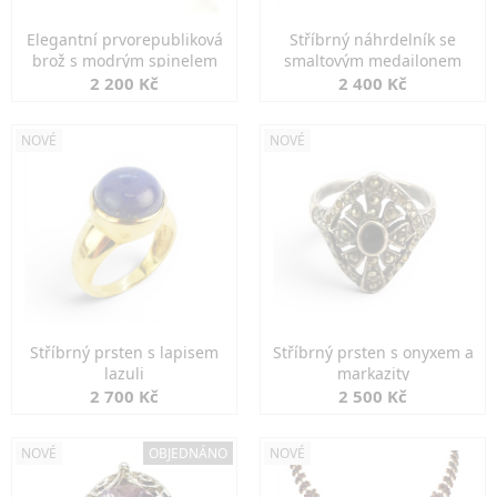
Elegantní prvorepubliková
Stříbrný náhrdelník se
brož s modrým spinelem
smaltovým medailonem
2 200 Kč
2 400 Kč
NOVÉ
NOVÉ
Stříbrný prsten s lapisem
Stříbrný prsten s onyxem a
lazuli
markazity
2 700 Kč
2 500 Kč
NOVÉ
OBJEDNÁNO
NOVÉ