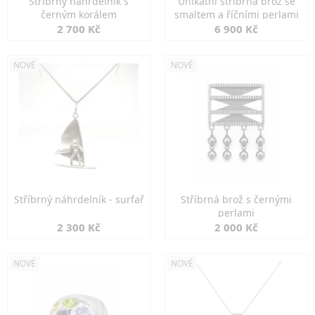
Stříbrný náhrdelník s
Unikátní stříbrná brož se
černým korálem
smaltem a říčními perlami
2 700 Kč
6 900 Kč
NOVÉ
NOVÉ
Stříbrný náhrdelník - surfař
Stříbrná brož s černými
perlami
2 300 Kč
2 000 Kč
NOVÉ
NOVÉ