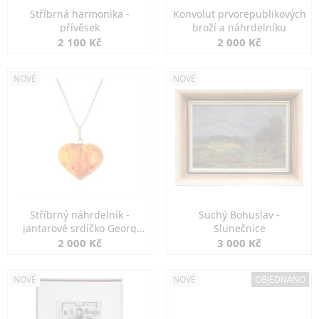
Stříbrná harmonika -
Konvolut prvorepublikových
přívěsek
broží a náhrdelníku
2 100 Kč
2 000 Kč
NOVÉ
NOVÉ
Stříbrný náhrdelník -
Suchý Bohuslav -
jantarové srdíčko Georg
Slunečnice
Kramer
2 000 Kč
3 000 Kč
NOVÉ
NOVÉ
OBJEDNÁNO