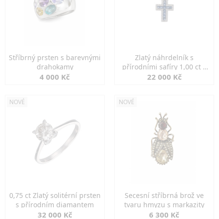
Stříbrný prsten s barevnými
Zlatý náhrdelník s
drahokamy
přírodními safíry 1,00 ct a
diamanty
4 000 Kč
22 000 Kč
NOVÉ
NOVÉ
0,75 ct Zlatý solitérní prsten
Secesní stříbrná brož ve
s přírodním diamantem
tvaru hmyzu s markazity
32 000 Kč
6 300 Kč