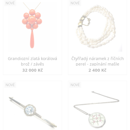
NOVÉ
NOVÉ
Grandiozní zlatá korálová
Čtyřřadý náramek z říčních
brož / závěs
perel - zapínání mašle
32 000 Kč
2 400 Kč
NOVÉ
NOVÉ