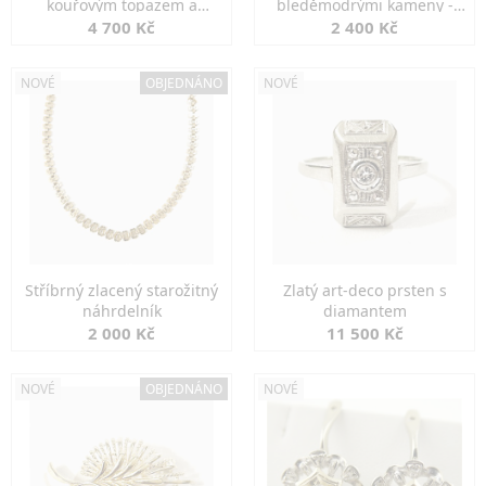
kouřovým topazem a
bleděmodrými kameny -
markazity
jemná elegance
4 700 Kč
2 400 Kč
NOVÉ
OBJEDNÁNO
NOVÉ
Stříbrný zlacený starožitný
Zlatý art-deco prsten s
náhrdelník
diamantem
2 000 Kč
11 500 Kč
NOVÉ
OBJEDNÁNO
NOVÉ