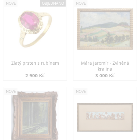
NOVÉ
OBJEDNÁNO
NOVÉ
Zlatý prsten s rubínem
Mára Jaromír - Zvlněná
krajina
2 900 Kč
3 000 Kč
NOVÉ
NOVÉ