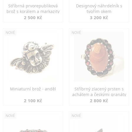
Stříbrná prvorepubliková
Designový náhrdelník s
brož s korálem a markazity
tygřím okem
2 500 Kč
3 200 Kč
NOVÉ
NOVÉ
Miniaturní brož - anděl
Stříbrný zlacený prsten s
achátem a českými granáty
2 100 Kč
2 800 Kč
NOVÉ
NOVÉ