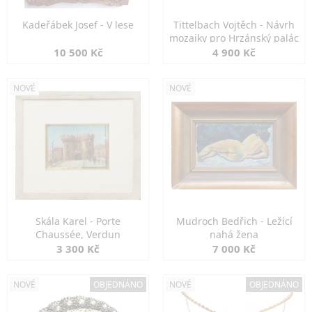
Kadeřábek Josef - V lese
Tittelbach Vojtěch - Návrh
mozaiky pro Hrzánský palác
10 500 Kč
4 900 Kč
NOVÉ
NOVÉ
Skála Karel - Porte
Mudroch Bedřich - Ležící
Chaussée, Verdun
nahá žena
3 300 Kč
7 000 Kč
NOVÉ
OBJEDNÁNO
NOVÉ
OBJEDNÁNO