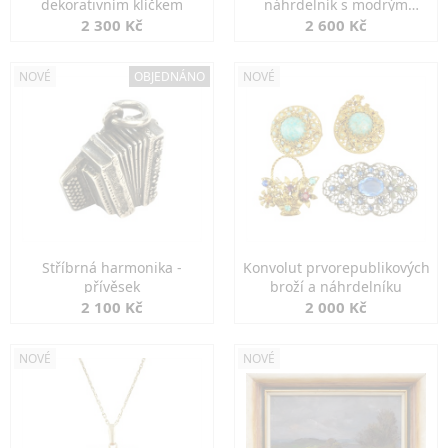
dekorativním klíčkem
náhrdelník s modrým
spinelem
2 300 Kč
2 600 Kč
NOVÉ
OBJEDNÁNO
NOVÉ
Stříbrná harmonika -
Konvolut prvorepublikových
přívěsek
broží a náhrdelníku
2 100 Kč
2 000 Kč
NOVÉ
NOVÉ