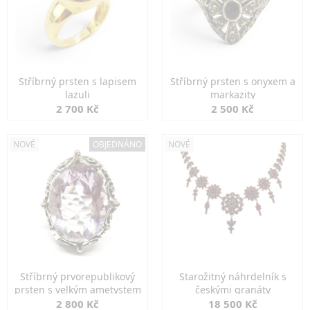
Stříbrný prsten s lapisem
Stříbrný prsten s onyxem a
lazuli
markazity
2 700 Kč
2 500 Kč
NOVÉ
OBJEDNÁNO
NOVÉ
Stříbrný prvorepublikový
Starožitný náhrdelník s
prsten s velkým ametystem
českými granáty
2 800 Kč
18 500 Kč