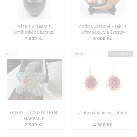
Váza s drakem z
Ando Cloissoné - Talíř s
uměleckého bronzu
květy sakury a švestky
7 000 Kč
3 000 Kč
NOVÉ
NOVÉ
OBJEDNÁNO
GUESS - LUXUSNÍ LETNÍ
Zlaté náušnice s rubíny
NÁRAMEK
2 900 Kč
4 500 Kč