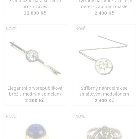
Grandiozní zlatá korálová
Čtyřřadý náramek z říčních
brož / závěs
perel - zapínání mašle
32 000 Kč
2 400 Kč
NOVÉ
NOVÉ
Elegantní prvorepubliková
Stříbrný náhrdelník se
brož s modrým spinelem
smaltovým medailonem
2 200 Kč
2 400 Kč
NOVÉ
NOVÉ