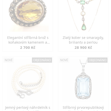
Elegantní stříbrná brož s
Zlatý kolier se smaragdy,
koňakovým kamenem a
brilianty a perlou
markazity
2 700 Kč
28 900 Kč
NOVÉ
OBJEDNÁNO
NOVÉ
OBJEDNÁNO
Jemný perlový náhrdelník s
Stříbrný prvorepublikový