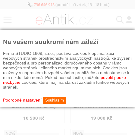
736 646 913
(pondělí - čtvrtek, 13 - 18 hod.)
KATEGORIE
Na vašem soukromí nám záleží
NOVÉ
NOVÉ
Firma STUDIO 1809, s.r.o., používá cookies k optimalizaci
webových stránek prostřednictvím analytických nástrojů, ke zvýšení
bezpečnosti a pro personalizaci doručovaného obsahu v rámci
webových stránek i cíleného marketingu mimo nich. Cookies jsou
uloženy v naprostém bezpečí vašeho prohlížeče a nedostane se k
nim nikdo, kdo nemá. Pokud nesouhlasíte, můžete
povolit pouze
nezbytné
cookies, které mají na starost základní funkce webových
stránek.
Podrobné nastavení
Souhlasím
Zlaté náušnice kuličky
Zlaté náušnice biedermeier
10 500 Kč
19 000 Kč
NOVÉ
NOVÉ