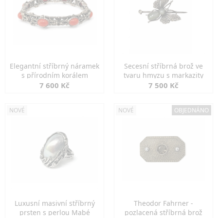
Elegantní stříbrný náramek
Secesní stříbrná brož ve
s přírodním korálem
tvaru hmyzu s markazity
7 600 Kč
7 500 Kč
NOVÉ
NOVÉ
OBJEDNÁNO
Luxusní masivní stříbrný
Theodor Fahrner -
prsten s perlou Mabé
pozlacená stříbrná brož