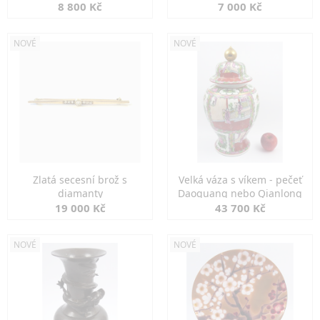
8 800 Kč
7 000 Kč
NOVÉ
NOVÉ
Zlatá secesní brož s
Velká váza s víkem - pečeť
diamanty
Daoguang nebo Qianlong
19 000 Kč
43 700 Kč
NOVÉ
NOVÉ