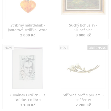
Stříbrný náhrdelník -
Suchý Bohuslav -
jantarové srdíčko Georg
Slunečnice
Kramer
2 000 Kč
3 000 Kč
NOVÉ
NOVÉ
OBJEDNÁNO
Kulhánek Oldřich - KG
Stříbrná brož s perlami -
Brücke, Ex libris
sněženky
3 100 Kč
2 200 Kč