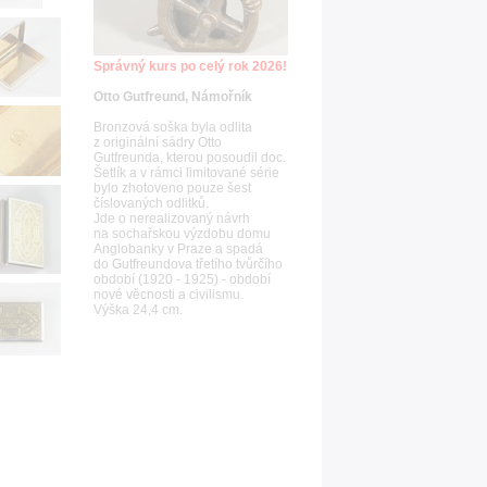
Správný kurs po celý rok 2026!
Otto Gutfreund, Námořník
Bronzová soška byla odlita
z originální sádry Otto
Gutfreunda, kterou posoudil doc.
Šetlík a v rámci limitované série
bylo zhotoveno pouze šest
číslovaných odlitků.
Jde o nerealizovaný návrh
na sochařskou výzdobu domu
Anglobanky v Praze a spadá
do Gutfreundova třetího tvůrčího
období (1920 - 1925) - období
nové věcnosti a civilismu.
Výška 24,4 cm.