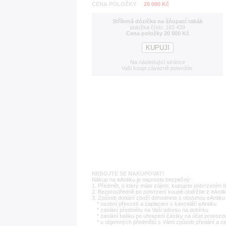
CENA POLOŽKY
20 000 Kč
Stříbrná dózička na šňupací tabák
položka číslo: 183 439
Cena položky 20 000 Kč
Na následující stránce
Vaši koupi závazně potvrdíte.
NEBOJTE SE NAKUPOVAT!
Nákup na eAntiku je naprosto bezpečný:
1. Předmět, o který máte zájem, kupujete potvrzením t
2. Bezprostředně po potvrzení koupě obdržíte z eAntik
3. Způsob dodání zboží dohodnete s obsluhou eAntiku 
* osobní převzetí a zaplacení v kanceláři eAntiku
* zaslání předmětu na Vaši adresu na dobírku
* zaslání balíku po uhrazení částky na účet provozo
* u objemných předmětů s Vámi způsob předání a c