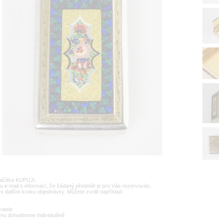
lačítka KUPUJI.
u e-mail s informací, že žádaný předmět je pro Vás rezervován.
v dalším kroku objednávky. Můžete zvolit například:
vatele
enu dohodneme individuálně