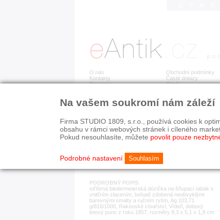
STA
O nás
Obchodní podmínky
Kontakty
Časté dotazy
Recenze
Ceník
Na vašem soukromí nám záleží
Detail položky
č. 183 439
Stř
Firma STUDIO 1809, s.r.o., používá cookies k optim
obsahu v rámci webových stránek i cíleného marke
Pokud nesouhlasíte, můžete
povolit pouze nezbytn
KATEGORIE
HISTORICKÉ OBDOB
stříbrné předměty
19. stol.
Podrobné nastavení
Souhlasím
PODROBNÝ POPIS
stříbrná biedermeierská dózička na šňupací tabák s
vnitřním zlacením, bohatě zdobená neobvyklými
barevnými smalty a ručním rytím, Ag 103,71
g/816/1000, Rakouské císařství, Vídeň, dobový
lotový punc z roku 1857, rozměry 8,3 x 5,1 x 1,8 cm