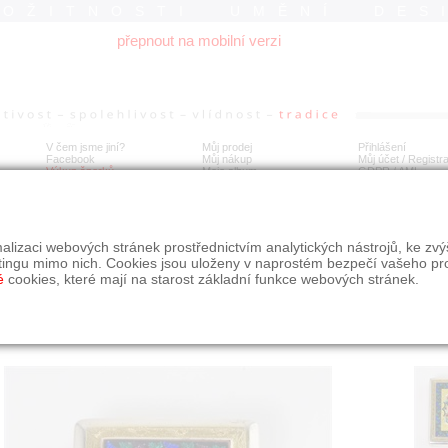
ROŽITNOSTI UMĚNÍ DES
přepnout na mobilní verzi
V čem jsme jiní?
Můj prodej
Přihlášení
Facebook
Můj nákup
Můj účet / Registr
Výkup šperků
Moje album
GDPR
/
AML
íbrná dózička na šňupací tabák
alizaci webových stránek prostřednictvím analytických nástrojů, ke zv
tingu mimo nich. Cookies jsou uloženy v naprostém bezpečí vašeho pr
é
cookies, které mají na starost základní funkce webových stránek.
Í
MÍSTO EXPEDICE
Počet návštěv: 160
poslat příteli
Praha
uložit do alba
dotaz na prodejce