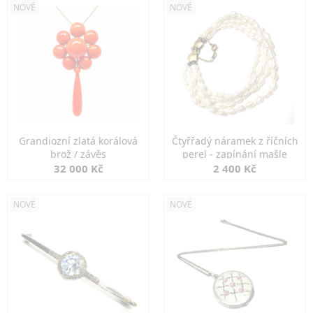
NOVÉ
NOVÉ
Grandiozní zlatá korálová
Čtyřřadý náramek z říčních
brož / závěs
perel - zapínání mašle
32 000 Kč
2 400 Kč
NOVÉ
NOVÉ