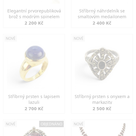
Elegantní prvorepubliková
Stříbrný náhrdelník se
brož s modrým spinelem
smaltovým medailonem
2 200 Kč
2 400 Kč
NOVÉ
NOVÉ
Stříbrný prsten s lapisem
Stříbrný prsten s onyxem a
lazuli
markazity
2 700 Kč
2 500 Kč
NOVÉ
OBJEDNÁNO
NOVÉ