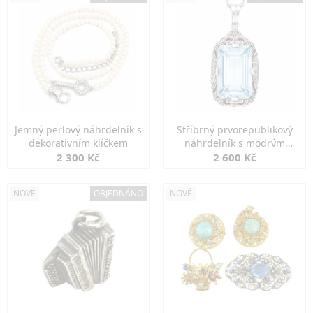
Jemný perlový náhrdelník s
Stříbrný prvorepublikový
dekorativním klíčkem
náhrdelník s modrým
spinelem
2 300 Kč
2 600 Kč
NOVÉ
OBJEDNÁNO
NOVÉ