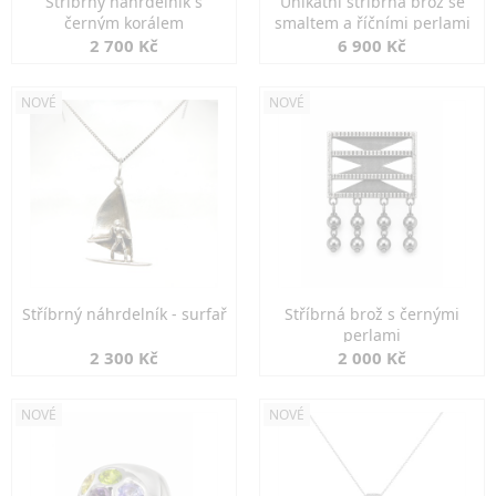
Stříbrný náhrdelník s
Unikátní stříbrná brož se
černým korálem
smaltem a říčními perlami
2 700 Kč
6 900 Kč
NOVÉ
NOVÉ
Stříbrný náhrdelník - surfař
Stříbrná brož s černými
perlami
2 300 Kč
2 000 Kč
NOVÉ
NOVÉ