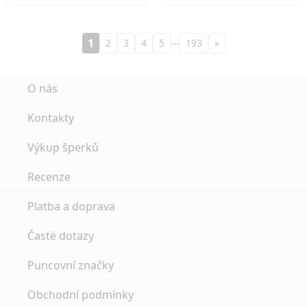
…
1
2
3
4
5
193
»
O nás
Kontakty
Výkup šperků
Recenze
Platba a doprava
Časté dotazy
Puncovní značky
Obchodní podmínky