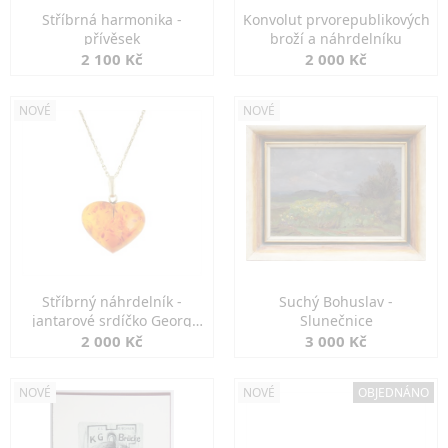
Stříbrná harmonika -
Konvolut prvorepublikových
přívěsek
broží a náhrdelníku
2 100 Kč
2 000 Kč
NOVÉ
NOVÉ
Stříbrný náhrdelník -
Suchý Bohuslav -
jantarové srdíčko Georg
Slunečnice
Kramer
2 000 Kč
3 000 Kč
NOVÉ
NOVÉ
OBJEDNÁNO