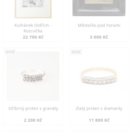
Kulhánek Oldřich -
Městečko pod horami
Rozcvička
22 700 Kč
3 000 Kč
NOVÉ
NOVÉ
Stříbrný prsten s granáty
Zlatý prsten s diamanty
2 200 Kč
11 800 Kč