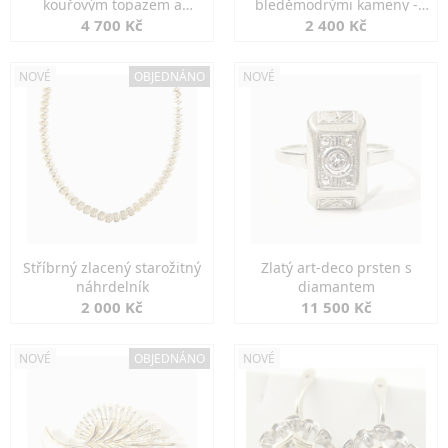
kouřovým topazem a
bleděmodrými kameny -
markazity
jemná elegance
4 700 Kč
2 400 Kč
NOVÉ
OBJEDNÁNO
NOVÉ
Stříbrný zlacený starožitný
Zlatý art-deco prsten s
náhrdelník
diamantem
2 000 Kč
11 500 Kč
NOVÉ
OBJEDNÁNO
NOVÉ