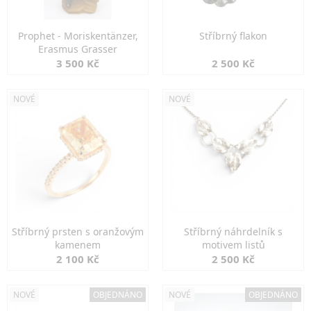
Prophet - Moriskentänzer,
Stříbrný flakon
Erasmus Grasser
3 500 Kč
2 500 Kč
NOVÉ
NOVÉ
Stříbrný prsten s oranžovým
Stříbrný náhrdelník s
kamenem
motivem listů
2 100 Kč
2 500 Kč
NOVÉ
OBJEDNÁNO
NOVÉ
OBJEDNÁNO