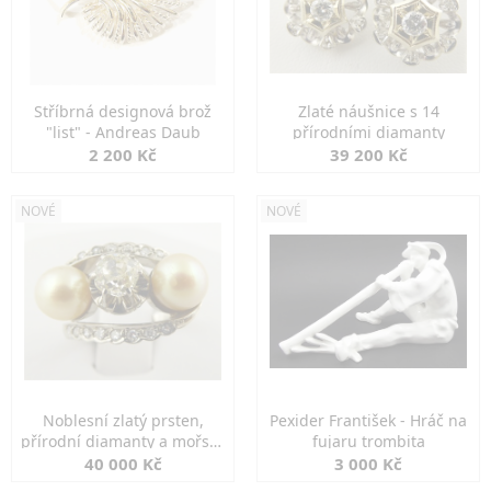
Stříbrná designová brož
Zlaté náušnice s 14
"list" - Andreas Daub
přírodními diamanty
2 200 Kč
39 200 Kč
NOVÉ
NOVÉ
Noblesní zlatý prsten,
Pexider František - Hráč na
přírodní diamanty a mořské
fujaru trombita
perly
40 000 Kč
3 000 Kč