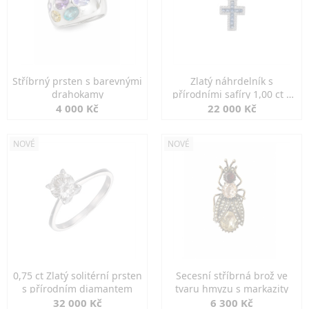
Stříbrný prsten s barevnými
Zlatý náhrdelník s
drahokamy
přírodními safíry 1,00 ct a
diamanty
4 000 Kč
22 000 Kč
NOVÉ
NOVÉ
0,75 ct Zlatý solitérní prsten
Secesní stříbrná brož ve
s přírodním diamantem
tvaru hmyzu s markazity
32 000 Kč
6 300 Kč