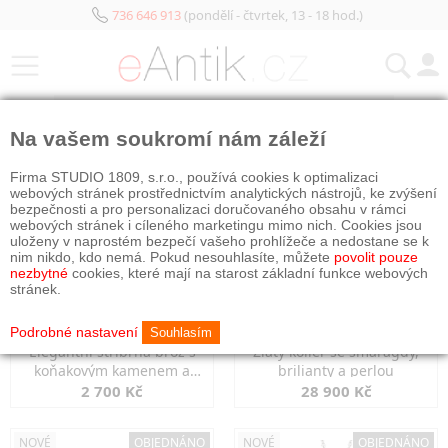
736 646 913
(pondělí - čtvrtek, 13 - 18 hod.)
KATEGORIE
Na vašem soukromí nám záleží
NOVÉ
OBJEDNÁNO
NOVÉ
OBJEDNÁNO
Firma STUDIO 1809, s.r.o., používá cookies k optimalizaci
webových stránek prostřednictvím analytických nástrojů, ke zvýšení
bezpečnosti a pro personalizaci doručovaného obsahu v rámci
webových stránek i cíleného marketingu mimo nich. Cookies jsou
uloženy v naprostém bezpečí vašeho prohlížeče a nedostane se k
nim nikdo, kdo nemá. Pokud nesouhlasíte, můžete
povolit pouze
nezbytné
cookies, které mají na starost základní funkce webových
stránek.
Podrobné nastavení
Souhlasím
Elegantní stříbrná brož s
Zlatý kolier se smaragdy,
koňakovým kamenem a
brilianty a perlou
markazity
2 700 Kč
28 900 Kč
NOVÉ
OBJEDNÁNO
NOVÉ
OBJEDNÁNO