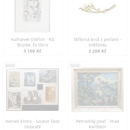
Kulhánek Oldřich - KG
Stříbrná brož s perlami -
Brücke, Ex libris
sněženky
3 100 Kč
2 200 Kč
NOVÉ
NOVÉ
Nemes Endre - Soubor šesti
Petrovický Josef - Hrad
litografií
Karlštejn