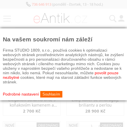
736 646 913
(pondělí - čtvrtek, 13 - 18 hod.)
KATEGORIE
Na vašem soukromí nám záleží
NOVÉ
OBJEDNÁNO
NOVÉ
OBJEDNÁNO
Firma STUDIO 1809, s.r.o., používá cookies k optimalizaci
webových stránek prostřednictvím analytických nástrojů, ke zvýšení
bezpečnosti a pro personalizaci doručovaného obsahu v rámci
webových stránek i cíleného marketingu mimo nich. Cookies jsou
uloženy v naprostém bezpečí vašeho prohlížeče a nedostane se k
nim nikdo, kdo nemá. Pokud nesouhlasíte, můžete
povolit pouze
nezbytné
cookies, které mají na starost základní funkce webových
stránek.
Podrobné nastavení
Souhlasím
Elegantní stříbrná brož s
Zlatý kolier se smaragdy,
koňakovým kamenem a
brilianty a perlou
markazity
2 700 Kč
28 900 Kč
NOVÉ
OBJEDNÁNO
NOVÉ
OBJEDNÁNO