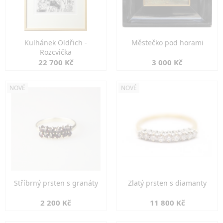
Kulhánek Oldřich -
Městečko pod horami
Rozcvička
22 700 Kč
3 000 Kč
NOVÉ
NOVÉ
Stříbrný prsten s granáty
Zlatý prsten s diamanty
2 200 Kč
11 800 Kč