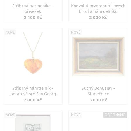
Stříbrná harmonika -
Konvolut prvorepublikových
přívěsek
broží a náhrdelníku
2 100 Kč
2 000 Kč
NOVÉ
NOVÉ
Stříbrný náhrdelník -
Suchý Bohuslav -
jantarové srdíčko Georg
Slunečnice
Kramer
2 000 Kč
3 000 Kč
NOVÉ
NOVÉ
OBJEDNÁNO