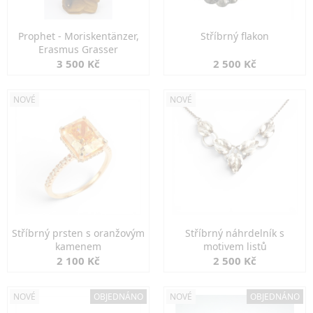
Prophet - Moriskentänzer,
Stříbrný flakon
Erasmus Grasser
3 500 Kč
2 500 Kč
NOVÉ
NOVÉ
Stříbrný prsten s oranžovým
Stříbrný náhrdelník s
kamenem
motivem listů
2 100 Kč
2 500 Kč
NOVÉ
OBJEDNÁNO
NOVÉ
OBJEDNÁNO