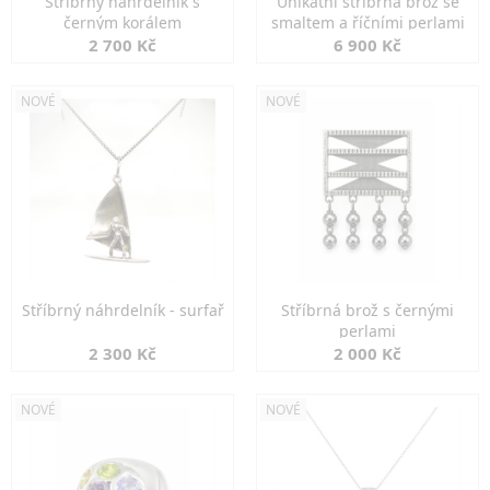
Stříbrný náhrdelník s
Unikátní stříbrná brož se
černým korálem
smaltem a říčními perlami
2 700 Kč
6 900 Kč
NOVÉ
NOVÉ
Stříbrný náhrdelník - surfař
Stříbrná brož s černými
perlami
2 300 Kč
2 000 Kč
NOVÉ
NOVÉ