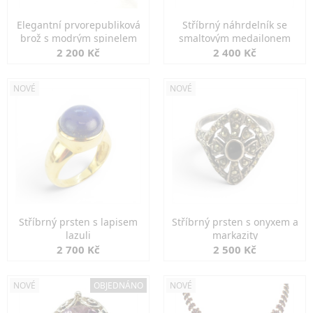
Elegantní prvorepubliková
Stříbrný náhrdelník se
brož s modrým spinelem
smaltovým medailonem
2 200 Kč
2 400 Kč
NOVÉ
NOVÉ
Stříbrný prsten s lapisem
Stříbrný prsten s onyxem a
lazuli
markazity
2 700 Kč
2 500 Kč
NOVÉ
OBJEDNÁNO
NOVÉ