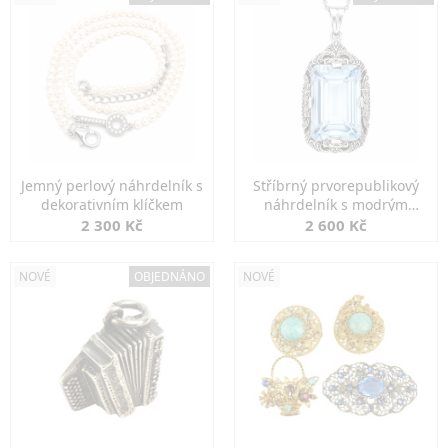
Jemný perlový náhrdelník s
Stříbrný prvorepublikový
dekorativním klíčkem
náhrdelník s modrým
spinelem
2 300 Kč
2 600 Kč
NOVÉ
OBJEDNÁNO
NOVÉ