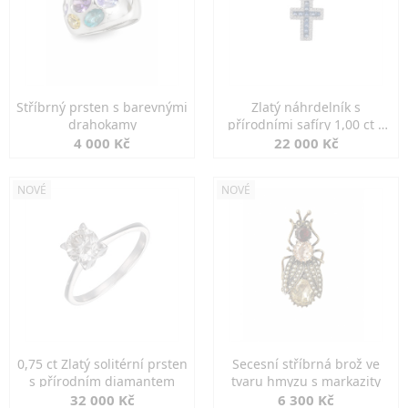
Stříbrný prsten s barevnými
Zlatý náhrdelník s
drahokamy
přírodními safíry 1,00 ct a
diamanty
4 000 Kč
22 000 Kč
NOVÉ
NOVÉ
0,75 ct Zlatý solitérní prsten
Secesní stříbrná brož ve
s přírodním diamantem
tvaru hmyzu s markazity
32 000 Kč
6 300 Kč