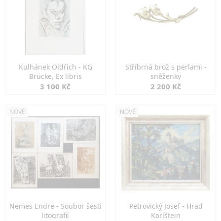
Kulhánek Oldřich - KG
Stříbrná brož s perlami -
Brücke, Ex libris
sněženky
3 100 Kč
2 200 Kč
NOVÉ
NOVÉ
Nemes Endre - Soubor šesti
Petrovický Josef - Hrad
litografií
Karlštejn