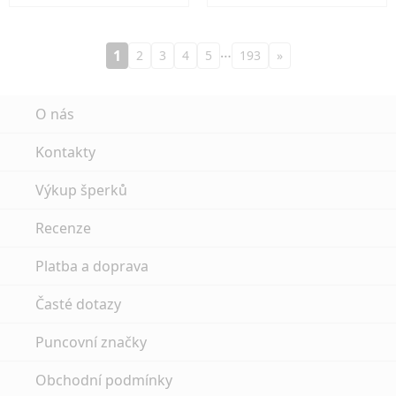
…
1
2
3
4
5
193
»
O nás
Kontakty
Výkup šperků
Recenze
Platba a doprava
Časté dotazy
Puncovní značky
Obchodní podmínky