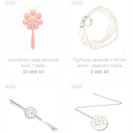
NOVÉ
NOVÉ
Grandiozní zlatá korálová
Čtyřřadý náramek z říčních
brož / závěs
perel - zapínání mašle
32 000 Kč
2 400 Kč
NOVÉ
NOVÉ