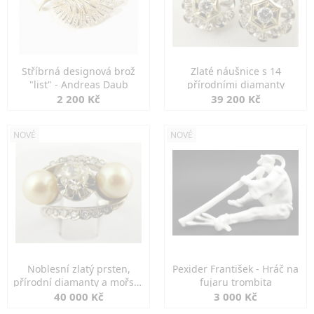
Stříbrná designová brož
Zlaté náušnice s 14
"list" - Andreas Daub
přírodními diamanty
2 200 Kč
39 200 Kč
NOVÉ
NOVÉ
Noblesní zlatý prsten,
Pexider František - Hráč na
přírodní diamanty a mořské
fujaru trombita
perly
40 000 Kč
3 000 Kč