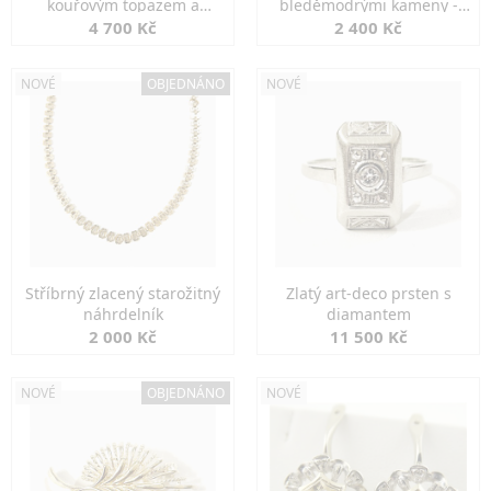
kouřovým topazem a
bleděmodrými kameny -
markazity
jemná elegance
4 700 Kč
2 400 Kč
NOVÉ
OBJEDNÁNO
NOVÉ
Stříbrný zlacený starožitný
Zlatý art-deco prsten s
náhrdelník
diamantem
2 000 Kč
11 500 Kč
NOVÉ
OBJEDNÁNO
NOVÉ