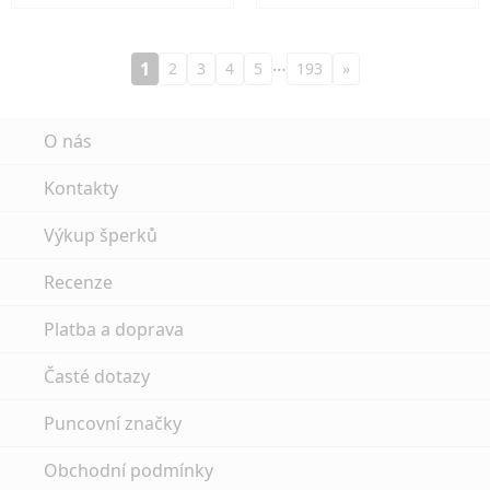
…
1
2
3
4
5
193
»
O nás
Kontakty
Výkup šperků
Recenze
Platba a doprava
Časté dotazy
Puncovní značky
Obchodní podmínky