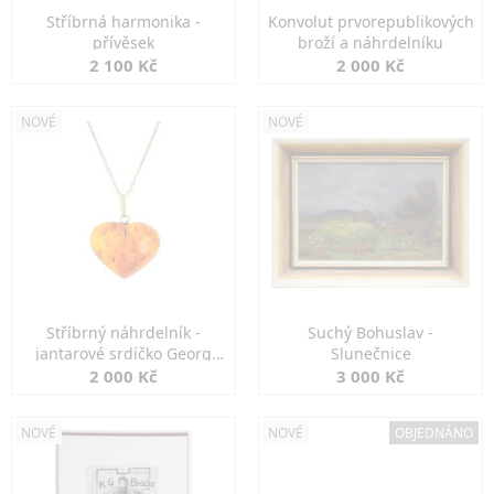
Stříbrná harmonika -
Konvolut prvorepublikových
přívěsek
broží a náhrdelníku
2 100 Kč
2 000 Kč
NOVÉ
NOVÉ
Stříbrný náhrdelník -
Suchý Bohuslav -
jantarové srdíčko Georg
Slunečnice
Kramer
2 000 Kč
3 000 Kč
NOVÉ
NOVÉ
OBJEDNÁNO