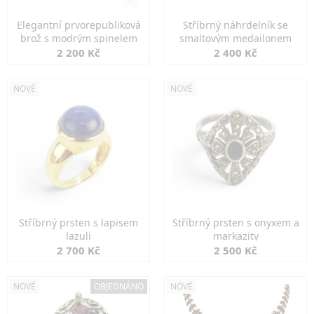
Elegantní prvorepubliková
Stříbrný náhrdelník se
brož s modrým spinelem
smaltovým medailonem
2 200 Kč
2 400 Kč
NOVÉ
NOVÉ
Stříbrný prsten s lapisem
Stříbrný prsten s onyxem a
lazuli
markazity
2 700 Kč
2 500 Kč
NOVÉ
OBJEDNÁNO
NOVÉ