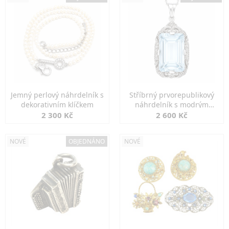
Jemný perlový náhrdelník s
Stříbrný prvorepublikový
dekorativním klíčkem
náhrdelník s modrým
spinelem
2 300 Kč
2 600 Kč
NOVÉ
OBJEDNÁNO
NOVÉ