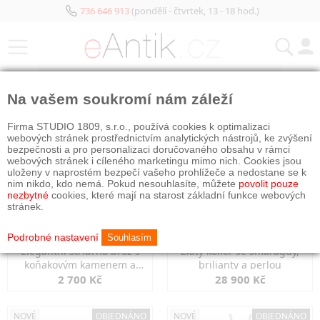
736 646 913
(pondělí - čtvrtek, 13 - 18 hod.)
KATEGORIE
Na vašem soukromí nám záleží
NOVÉ
OBJEDNÁNO
NOVÉ
OBJEDNÁNO
Firma STUDIO 1809, s.r.o., používá cookies k optimalizaci
webových stránek prostřednictvím analytických nástrojů, ke zvýšení
bezpečnosti a pro personalizaci doručovaného obsahu v rámci
webových stránek i cíleného marketingu mimo nich. Cookies jsou
uloženy v naprostém bezpečí vašeho prohlížeče a nedostane se k
nim nikdo, kdo nemá. Pokud nesouhlasíte, můžete
povolit pouze
nezbytné
cookies, které mají na starost základní funkce webových
stránek.
Podrobné nastavení
Souhlasím
Elegantní stříbrná brož s
Zlatý kolier se smaragdy,
koňakovým kamenem a
brilianty a perlou
markazity
2 700 Kč
28 900 Kč
NOVÉ
OBJEDNÁNO
NOVÉ
OBJEDNÁNO