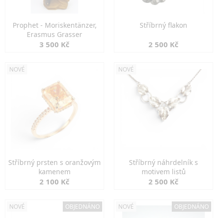
Prophet - Moriskentänzer,
Stříbrný flakon
Erasmus Grasser
3 500 Kč
2 500 Kč
NOVÉ
NOVÉ
Stříbrný prsten s oranžovým
Stříbrný náhrdelník s
kamenem
motivem listů
2 100 Kč
2 500 Kč
NOVÉ
OBJEDNÁNO
NOVÉ
OBJEDNÁNO