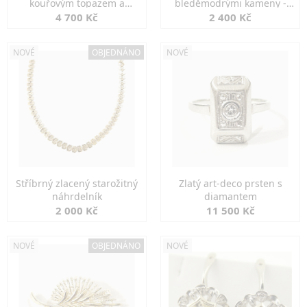
kouřovým topazem a
bleděmodrými kameny -
markazity
jemná elegance
4 700 Kč
2 400 Kč
NOVÉ
OBJEDNÁNO
NOVÉ
Stříbrný zlacený starožitný
Zlatý art-deco prsten s
náhrdelník
diamantem
2 000 Kč
11 500 Kč
NOVÉ
OBJEDNÁNO
NOVÉ