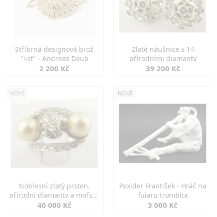
Stříbrná designová brož
Zlaté náušnice s 14
"list" - Andreas Daub
přírodními diamanty
2 200 Kč
39 200 Kč
NOVÉ
NOVÉ
Noblesní zlatý prsten,
Pexider František - Hráč na
přírodní diamanty a mořské
fujaru trombita
perly
40 000 Kč
3 000 Kč