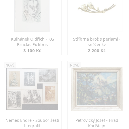
Kulhánek Oldřich - KG
Stříbrná brož s perlami -
Brücke, Ex libris
sněženky
3 100 Kč
2 200 Kč
NOVÉ
NOVÉ
Nemes Endre - Soubor šesti
Petrovický Josef - Hrad
litografií
Karlštejn