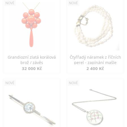
NOVÉ
NOVÉ
Grandiozní zlatá korálová
Čtyřřadý náramek z říčních
brož / závěs
perel - zapínání mašle
32 000 Kč
2 400 Kč
NOVÉ
NOVÉ