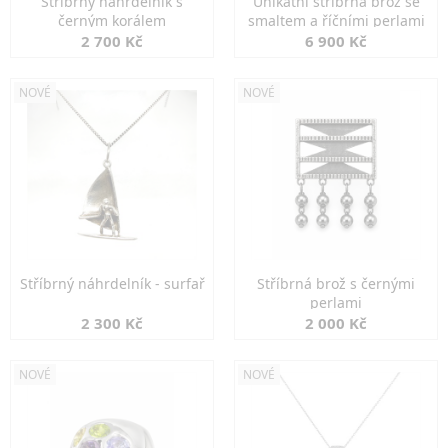
Stříbrný náhrdelník s
Unikátní stříbrná brož se
černým korálem
smaltem a říčními perlami
2 700 Kč
6 900 Kč
NOVÉ
NOVÉ
Stříbrný náhrdelník - surfař
Stříbrná brož s černými
perlami
2 300 Kč
2 000 Kč
NOVÉ
NOVÉ