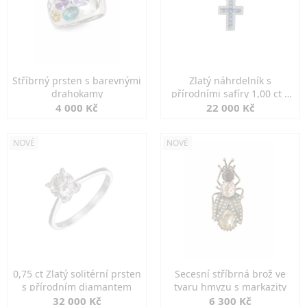
Stříbrný prsten s barevnými
Zlatý náhrdelník s
drahokamy
přírodními safíry 1,00 ct a
diamanty
4 000 Kč
22 000 Kč
NOVÉ
NOVÉ
0,75 ct Zlatý solitérní prsten
Secesní stříbrná brož ve
s přírodním diamantem
tvaru hmyzu s markazity
32 000 Kč
6 300 Kč