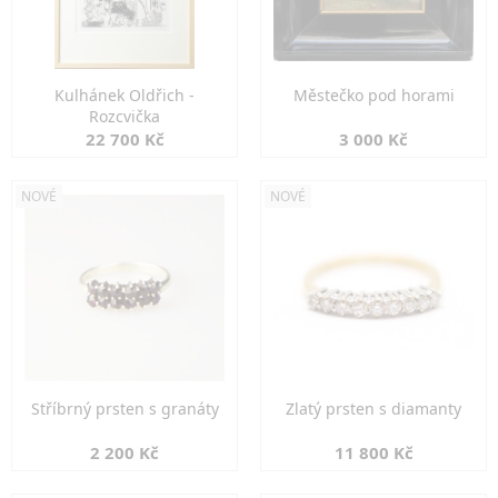
Kulhánek Oldřich -
Městečko pod horami
Rozcvička
22 700 Kč
3 000 Kč
NOVÉ
NOVÉ
Stříbrný prsten s granáty
Zlatý prsten s diamanty
2 200 Kč
11 800 Kč