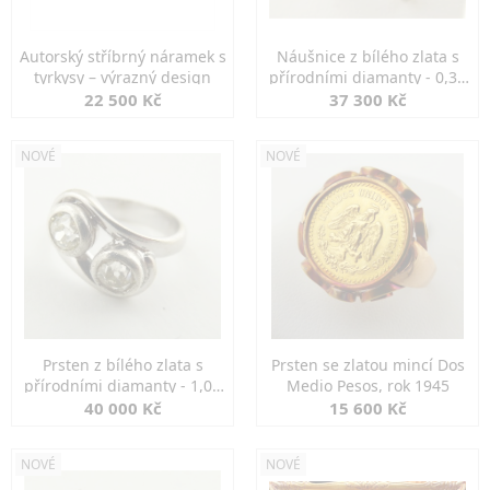
Autorský stříbrný náramek s
Náušnice z bílého zlata s
tyrkysy – výrazný design
přírodními diamanty - 0,30
ct
22 500 Kč
37 300 Kč
NOVÉ
NOVÉ
Prsten z bílého zlata s
Prsten se zlatou mincí Dos
přírodními diamanty - 1,00
Medio Pesos, rok 1945
ct
40 000 Kč
15 600 Kč
NOVÉ
NOVÉ