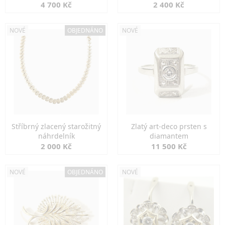
markazity
jemná elegance
4 700 Kč
2 400 Kč
NOVÉ
OBJEDNÁNO
NOVÉ
Stříbrný zlacený starožitný
Zlatý art-deco prsten s
náhrdelník
diamantem
2 000 Kč
11 500 Kč
NOVÉ
OBJEDNÁNO
NOVÉ