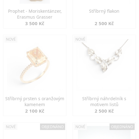
Prophet - Moriskentänzer,
Stříbrný flakon
Erasmus Grasser
3 500 Kč
2 500 Kč
NOVÉ
NOVÉ
Stříbrný prsten s oranžovým
Stříbrný náhrdelník s
kamenem
motivem listů
2 100 Kč
2 500 Kč
NOVÉ
OBJEDNÁNO
NOVÉ
OBJEDNÁNO