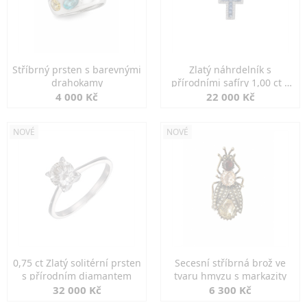
Stříbrný prsten s barevnými
Zlatý náhrdelník s
drahokamy
přírodními safíry 1,00 ct a
diamanty
4 000 Kč
22 000 Kč
NOVÉ
NOVÉ
0,75 ct Zlatý solitérní prsten
Secesní stříbrná brož ve
s přírodním diamantem
tvaru hmyzu s markazity
32 000 Kč
6 300 Kč