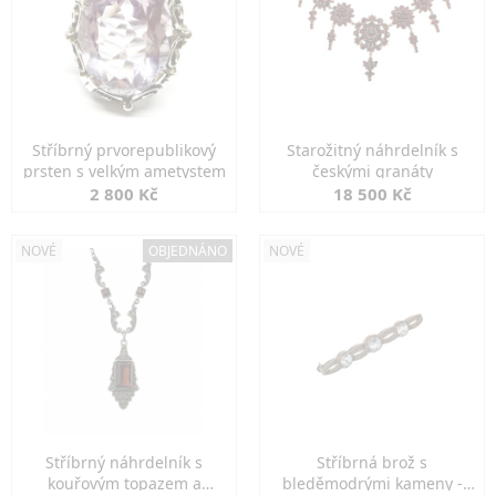
Stříbrný prvorepublikový
Starožitný náhrdelník s
prsten s velkým ametystem
českými granáty
2 800 Kč
18 500 Kč
NOVÉ
OBJEDNÁNO
NOVÉ
Stříbrný náhrdelník s
Stříbrná brož s
kouřovým topazem a
bleděmodrými kameny -