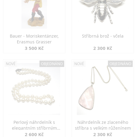
Bauer - Moriskentänzer,
Stříbrná brož - včela
Erasmus Grasser
3 500 Kč
2 300 Kč
NOVÉ
OBJEDNÁNO
NOVÉ
OBJEDNÁNO
Perlový náhrdelník s
Náhrdelník ze zlaceného
elegantním stříbrným
stříbra s velkým růženínem
zapínáním
2 600 Kč
2 300 Kč