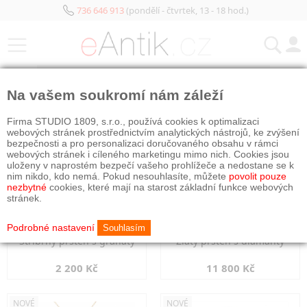
736 646 913
(pondělí - čtvrtek, 13 - 18 hod.)
KATEGORIE
Na vašem soukromí nám záleží
NOVÉ
NOVÉ
Firma STUDIO 1809, s.r.o., používá cookies k optimalizaci
webových stránek prostřednictvím analytických nástrojů, ke zvýšení
bezpečnosti a pro personalizaci doručovaného obsahu v rámci
webových stránek i cíleného marketingu mimo nich. Cookies jsou
uloženy v naprostém bezpečí vašeho prohlížeče a nedostane se k
nim nikdo, kdo nemá. Pokud nesouhlasíte, můžete
povolit pouze
nezbytné
cookies, které mají na starost základní funkce webových
stránek.
Podrobné nastavení
Souhlasím
Stříbrný prsten s granáty
Zlatý prsten s diamanty
2 200 Kč
11 800 Kč
NOVÉ
NOVÉ