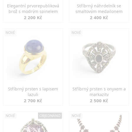
Elegantní prvorepubliková
Stříbrný náhrdelník se
brož s modrým spinelem
smaltovým medailonem
2 200 Kč
2 400 Kč
NOVÉ
NOVÉ
Stříbrný prsten s lapisem
Stříbrný prsten s onyxem a
lazuli
markazity
2 700 Kč
2 500 Kč
NOVÉ
OBJEDNÁNO
NOVÉ