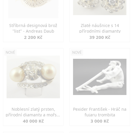
Stříbrná designová brož
Zlaté náušnice s 14
"list" - Andreas Daub
přírodními diamanty
2 200 Kč
39 200 Kč
NOVÉ
NOVÉ
Noblesní zlatý prsten,
Pexider František - Hráč na
přírodní diamanty a mořské
fujaru trombita
perly
40 000 Kč
3 000 Kč