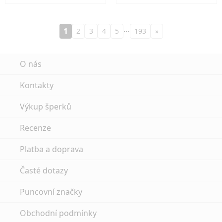
…
1
2
3
4
5
193
»
O nás
Kontakty
Výkup šperků
Recenze
Platba a doprava
Časté dotazy
Puncovní značky
Obchodní podmínky