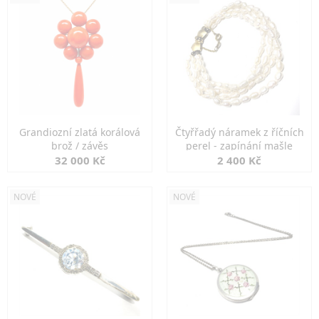
Grandiozní zlatá korálová
Čtyřřadý náramek z říčních
brož / závěs
perel - zapínání mašle
32 000 Kč
2 400 Kč
NOVÉ
NOVÉ