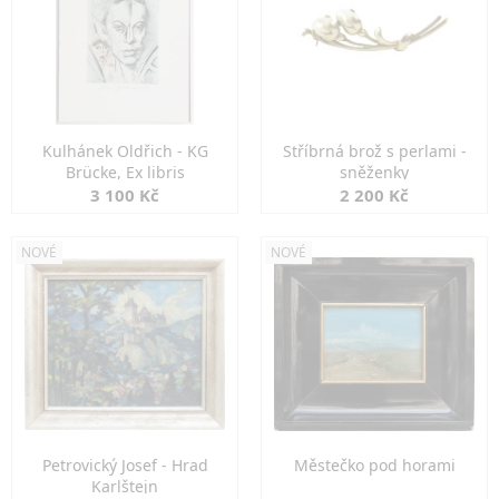
Kulhánek Oldřich - KG
Stříbrná brož s perlami -
Brücke, Ex libris
sněženky
3 100 Kč
2 200 Kč
NOVÉ
NOVÉ
Petrovický Josef - Hrad
Městečko pod horami
Karlštejn