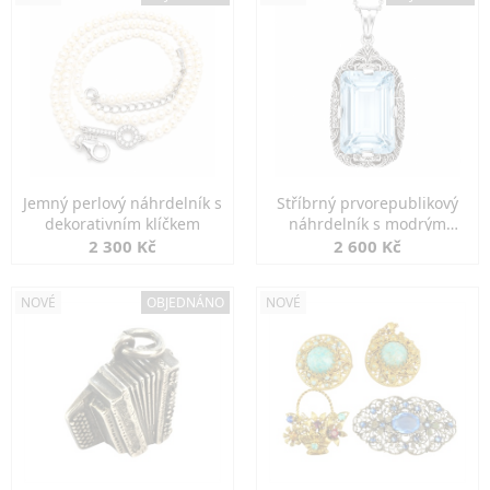
Jemný perlový náhrdelník s
Stříbrný prvorepublikový
dekorativním klíčkem
náhrdelník s modrým
spinelem
2 300 Kč
2 600 Kč
NOVÉ
OBJEDNÁNO
NOVÉ