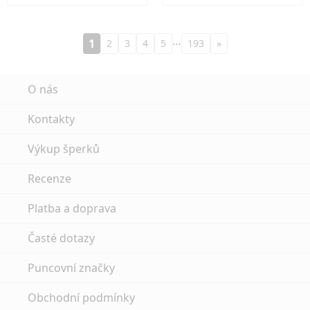
…
1
2
3
4
5
193
»
O nás
Kontakty
Výkup šperků
Recenze
Platba a doprava
Časté dotazy
Puncovní značky
Obchodní podmínky