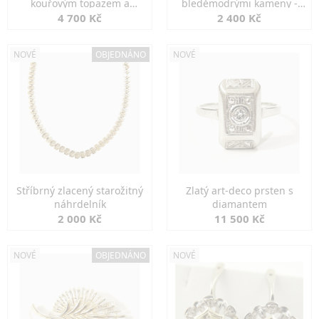
kouřovým topazem a
bleděmodrými kameny -
markazity
jemná elegance
4 700 Kč
2 400 Kč
NOVÉ
OBJEDNÁNO
NOVÉ
Stříbrný zlacený starožitný
Zlatý art-deco prsten s
náhrdelník
diamantem
2 000 Kč
11 500 Kč
NOVÉ
OBJEDNÁNO
NOVÉ