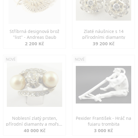
Stříbrná designová brož
Zlaté náušnice s 14
"list" - Andreas Daub
přírodními diamanty
2 200 Kč
39 200 Kč
NOVÉ
NOVÉ
Noblesní zlatý prsten,
Pexider František - Hráč na
přírodní diamanty a mořské
fujaru trombita
perly
40 000 Kč
3 000 Kč