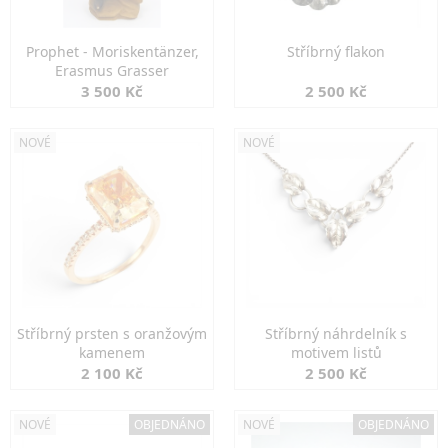
Prophet - Moriskentänzer,
Stříbrný flakon
Erasmus Grasser
3 500 Kč
2 500 Kč
NOVÉ
NOVÉ
Stříbrný prsten s oranžovým
Stříbrný náhrdelník s
kamenem
motivem listů
2 100 Kč
2 500 Kč
NOVÉ
OBJEDNÁNO
NOVÉ
OBJEDNÁNO