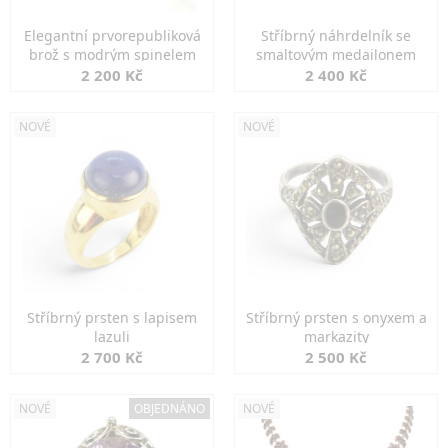
Elegantní prvorepubliková
Stříbrný náhrdelník se
brož s modrým spinelem
smaltovým medailonem
2 200 Kč
2 400 Kč
NOVÉ
NOVÉ
Stříbrný prsten s lapisem
Stříbrný prsten s onyxem a
lazuli
markazity
2 700 Kč
2 500 Kč
NOVÉ
OBJEDNÁNO
NOVÉ