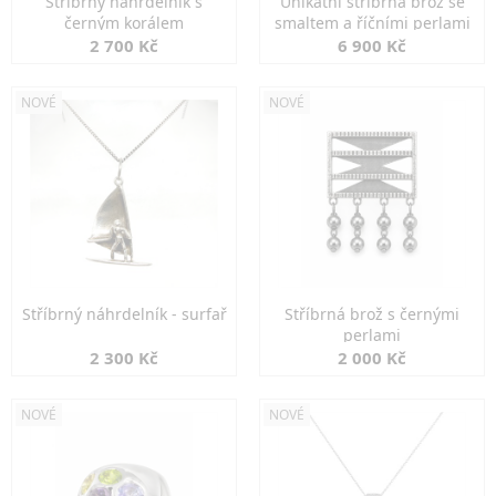
Stříbrný náhrdelník s
Unikátní stříbrná brož se
černým korálem
smaltem a říčními perlami
2 700 Kč
6 900 Kč
NOVÉ
NOVÉ
Stříbrný náhrdelník - surfař
Stříbrná brož s černými
perlami
2 300 Kč
2 000 Kč
NOVÉ
NOVÉ