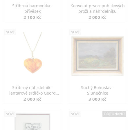
Stříbrná harmonika -
Konvolut prvorepublikových
přívěsek
broží a náhrdelníku
2 100 Kč
2 000 Kč
NOVÉ
NOVÉ
Stříbrný náhrdelník -
Suchý Bohuslav -
jantarové srdíčko Georg
Slunečnice
Kramer
2 000 Kč
3 000 Kč
NOVÉ
NOVÉ
OBJEDNÁNO