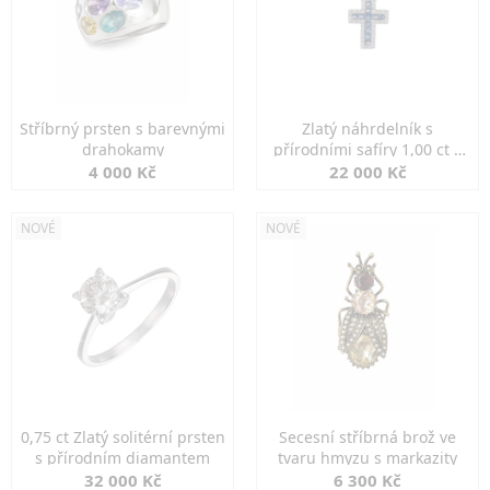
Stříbrný prsten s barevnými
Zlatý náhrdelník s
drahokamy
přírodními safíry 1,00 ct a
diamanty
4 000 Kč
22 000 Kč
NOVÉ
NOVÉ
0,75 ct Zlatý solitérní prsten
Secesní stříbrná brož ve
s přírodním diamantem
tvaru hmyzu s markazity
32 000 Kč
6 300 Kč