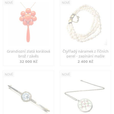
NOVÉ
NOVÉ
Grandiozní zlatá korálová
Čtyřřadý náramek z říčních
brož / závěs
perel - zapínání mašle
32 000 Kč
2 400 Kč
NOVÉ
NOVÉ