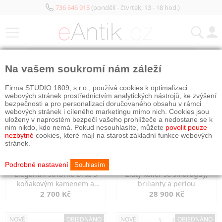
736 646 913
(pondělí - čtvrtek, 13 - 18 hod.)
KATEGORIE
Na vašem soukromí nám záleží
NOVÉ
NOVÉ
Firma STUDIO 1809, s.r.o., používá cookies k optimalizaci
webových stránek prostřednictvím analytických nástrojů, ke zvýšení
bezpečnosti a pro personalizaci doručovaného obsahu v rámci
webových stránek i cíleného marketingu mimo nich. Cookies jsou
uloženy v naprostém bezpečí vašeho prohlížeče a nedostane se k
nim nikdo, kdo nemá. Pokud nesouhlasíte, můžete
povolit pouze
nezbytné
cookies, které mají na starost základní funkce webových
stránek.
Podrobné nastavení
Souhlasím
Elegantní stříbrná brož s
Zlatý kolier se smaragdy,
koňakovým kamenem a
brilianty a perlou
markazity
2 700 Kč
28 900 Kč
NOVÉ
OBJEDNÁNO
NOVÉ
OBJEDNÁNO