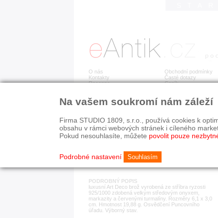
STA
O nás
Obchodní podmínky
Kontakty
Časté dotazy
Recenze
Ceník
Na vašem soukromí nám záleží
Detail položky
č. 182 677
Stř
Firma STUDIO 1809, s.r.o., používá cookies k optim
obsahu v rámci webových stránek i cíleného marke
Pokud nesouhlasíte, můžete
povolit pouze nezbytn
KATEGORIE
HISTORICKÉ OBDOB
brože
1890-1940
Podrobné nastavení
Souhlasím
PODROBNÝ POPIS
luxusní Art Deco brož vyrobená ze stříbra ryzosti
925/1000 zdobená velkým středovým onyxem,
markazity a červenými turmalíny. Rozměry 6,1 x 3,0
cm. Hmotnost 19,88 g. Osvědčení Puncovního
úřadu. Výborný stav.