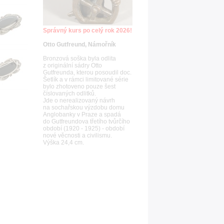
Správný kurs po celý rok 2026!
Otto Gutfreund, Námořník
Bronzová soška byla odlita
z originální sádry Otto
Gutfreunda, kterou posoudil doc.
Šetlík a v rámci limitované série
bylo zhotoveno pouze šest
číslovaných odlitků.
Jde o nerealizovaný návrh
na sochařskou výzdobu domu
Anglobanky v Praze a spadá
do Gutfreundova třetího tvůrčího
období (1920 - 1925) - období
nové věcnosti a civilismu.
Výška 24,4 cm.