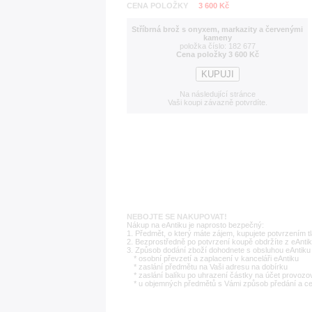
CENA POLOŽKY
3 600 Kč
Stříbrná brož s onyxem, markazity a červenými
kameny
položka číslo: 182 677
Cena položky 3 600 Kč
Na následující stránce
Vaši koupi závazně potvrdíte.
NEBOJTE SE NAKUPOVAT!
Nákup na eAntiku je naprosto bezpečný:
1. Předmět, o který máte zájem, kupujete potvrzením t
2. Bezprostředně po potvrzení koupě obdržíte z eAntik
3. Způsob dodání zboží dohodnete s obsluhou eAntiku 
* osobní převzetí a zaplacení v kanceláři eAntiku
* zaslání předmětu na Vaši adresu na dobírku
* zaslání balíku po uhrazení částky na účet provozo
* u objemných předmětů s Vámi způsob předání a c