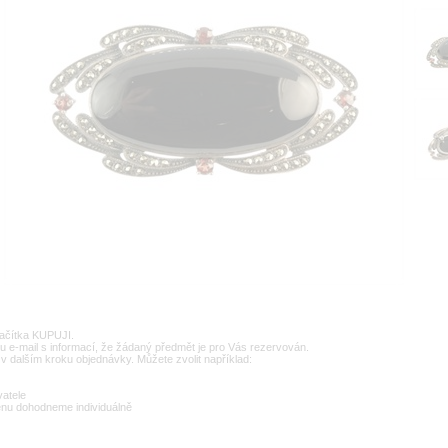
lačítka KUPUJI.
u e-mail s informací, že žádaný předmět je pro Vás rezervován.
v dalším kroku objednávky. Můžete zvolit například:
vatele
enu dohodneme individuálně