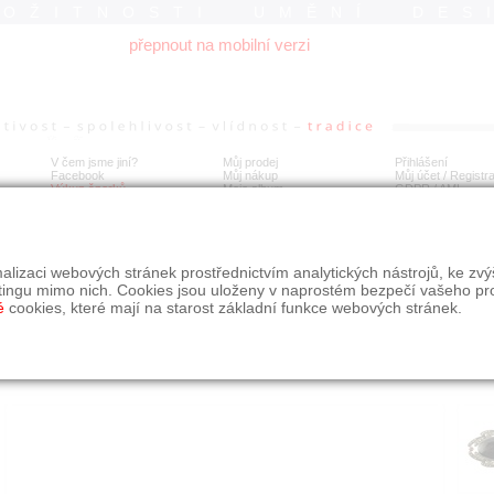
ROŽITNOSTI UMĚNÍ DES
přepnout na mobilní verzi
V čem jsme jiní?
Můj prodej
Přihlášení
Facebook
Můj nákup
Můj účet / Registr
Výkup šperků
Moje album
GDPR
/
AML
íbrná brož s onyxem, markazity a červenými kameny
alizaci webových stránek prostřednictvím analytických nástrojů, ke zv
tingu mimo nich. Cookies jsou uloženy v naprostém bezpečí vašeho pr
é
cookies, které mají na starost základní funkce webových stránek.
Í
MÍSTO EXPEDICE
Počet návštěv: 192
poslat příteli
Obchod eAntik, Kostelní 14,
uložit do alba
Praha 7
dotaz na prodejce