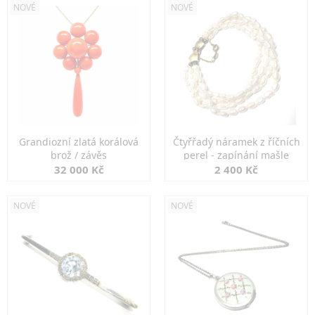
NOVÉ
NOVÉ
Grandiozní zlatá korálová
Čtyřřadý náramek z říčních
brož / závěs
perel - zapínání mašle
32 000 Kč
2 400 Kč
NOVÉ
NOVÉ