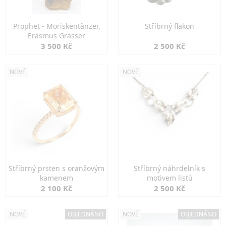
Prophet - Moriskentänzer,
Stříbrný flakon
Erasmus Grasser
3 500 Kč
2 500 Kč
NOVÉ
NOVÉ
Stříbrný prsten s oranžovým
Stříbrný náhrdelník s
kamenem
motivem listů
2 100 Kč
2 500 Kč
NOVÉ
OBJEDNÁNO
NOVÉ
OBJEDNÁNO