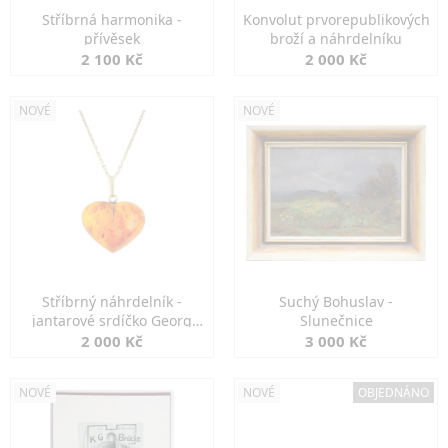
Stříbrná harmonika -
Konvolut prvorepublikových
přívěsek
broží a náhrdelníku
2 100 Kč
2 000 Kč
NOVÉ
NOVÉ
Stříbrný náhrdelník -
Suchý Bohuslav -
jantarové srdíčko Georg
Slunečnice
Kramer
2 000 Kč
3 000 Kč
NOVÉ
NOVÉ
OBJEDNÁNO