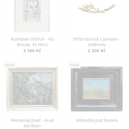
Kulhánek Oldřich - KG
Stříbrná brož s perlami -
Brücke, Ex libris
sněženky
3 100 Kč
2 200 Kč
NOVÉ
NOVÉ
Petrovický Josef - Hrad
Městečko pod horami
Karlštejn