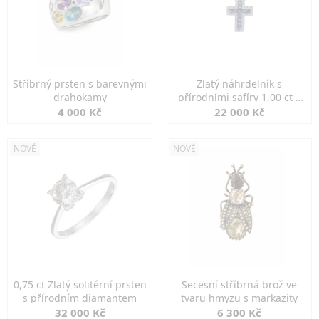
Stříbrný prsten s barevnými
Zlatý náhrdelník s
drahokamy
přírodními safíry 1,00 ct a
diamanty
4 000 Kč
22 000 Kč
NOVÉ
NOVÉ
0,75 ct Zlatý solitérní prsten
Secesní stříbrná brož ve
s přírodním diamantem
tvaru hmyzu s markazity
32 000 Kč
6 300 Kč