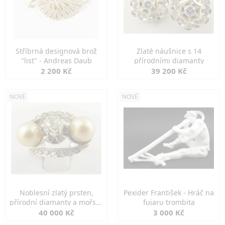
Stříbrná designová brož
Zlaté náušnice s 14
"list" - Andreas Daub
přírodními diamanty
2 200 Kč
39 200 Kč
NOVÉ
NOVÉ
Noblesní zlatý prsten,
Pexider František - Hráč na
přírodní diamanty a mořské
fujaru trombita
perly
40 000 Kč
3 000 Kč