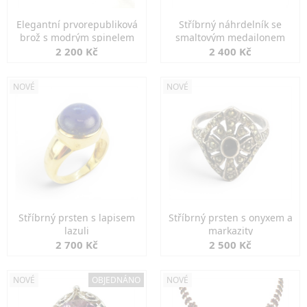
Elegantní prvorepubliková
Stříbrný náhrdelník se
brož s modrým spinelem
smaltovým medailonem
2 200 Kč
2 400 Kč
NOVÉ
NOVÉ
Stříbrný prsten s lapisem
Stříbrný prsten s onyxem a
lazuli
markazity
2 700 Kč
2 500 Kč
NOVÉ
OBJEDNÁNO
NOVÉ