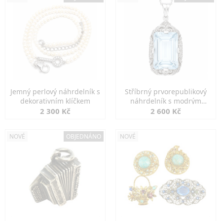
Jemný perlový náhrdelník s
Stříbrný prvorepublikový
dekorativním klíčkem
náhrdelník s modrým
spinelem
2 300 Kč
2 600 Kč
NOVÉ
OBJEDNÁNO
NOVÉ