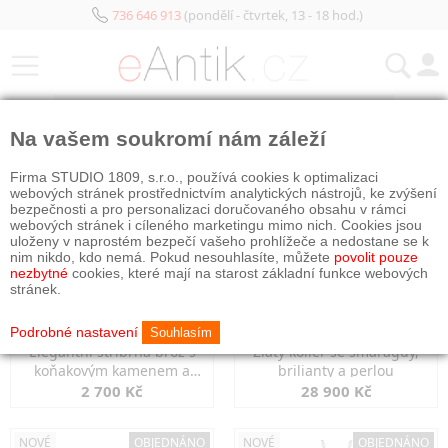
736 646 913
(pondělí - čtvrtek, 13 - 18 hod.)
KATEGORIE
Na vašem soukromí nám záleží
NOVÉ
NOVÉ
OBJEDNÁNO
Firma STUDIO 1809, s.r.o., používá cookies k optimalizaci
webových stránek prostřednictvím analytických nástrojů, ke zvýšení
bezpečnosti a pro personalizaci doručovaného obsahu v rámci
webových stránek i cíleného marketingu mimo nich. Cookies jsou
uloženy v naprostém bezpečí vašeho prohlížeče a nedostane se k
nim nikdo, kdo nemá. Pokud nesouhlasíte, můžete
povolit pouze
nezbytné
cookies, které mají na starost základní funkce webových
stránek.
Podrobné nastavení
Souhlasím
Elegantní stříbrná brož s
Zlatý kolier se smaragdy,
koňakovým kamenem a
brilianty a perlou
markazity
2 700 Kč
28 900 Kč
NOVÉ
OBJEDNÁNO
NOVÉ
OBJEDNÁNO