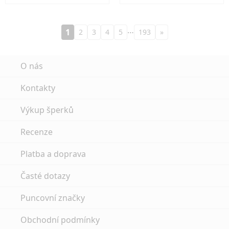
…
1
2
3
4
5
193
»
O nás
Kontakty
Výkup šperků
Recenze
Platba a doprava
Časté dotazy
Puncovní značky
Obchodní podmínky