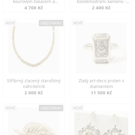
kouřovým topazem a
bleděmodrými kameny -
markazity
jemná elegance
4 700 Kč
2 400 Kč
NOVÉ
OBJEDNÁNO
NOVÉ
Stříbrný zlacený starožitný
Zlatý art-deco prsten s
náhrdelník
diamantem
2 000 Kč
11 500 Kč
NOVÉ
OBJEDNÁNO
NOVÉ