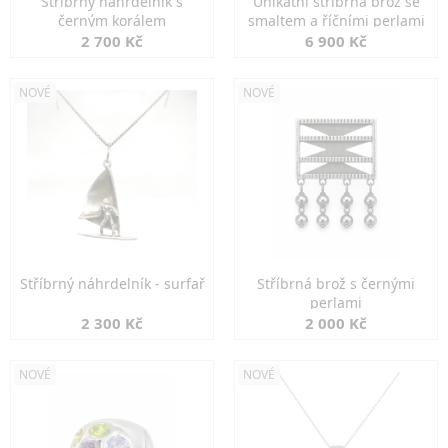
Stříbrný náhrdelník s
Unikátní stříbrná brož se
černým korálem
smaltem a říčními perlami
2 700 Kč
6 900 Kč
NOVÉ
NOVÉ
Stříbrný náhrdelník - surfař
Stříbrná brož s černými
perlami
2 300 Kč
2 000 Kč
NOVÉ
NOVÉ