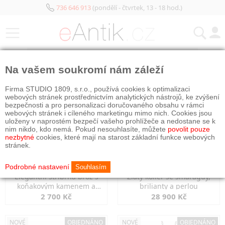
736 646 913
(pondělí - čtvrtek, 13 - 18 hod.)
KATEGORIE
Na vašem soukromí nám záleží
NOVÉ
OBJEDNÁNO
NOVÉ
OBJEDNÁNO
Firma STUDIO 1809, s.r.o., používá cookies k optimalizaci
webových stránek prostřednictvím analytických nástrojů, ke zvýšení
bezpečnosti a pro personalizaci doručovaného obsahu v rámci
webových stránek i cíleného marketingu mimo nich. Cookies jsou
uloženy v naprostém bezpečí vašeho prohlížeče a nedostane se k
nim nikdo, kdo nemá. Pokud nesouhlasíte, můžete
povolit pouze
nezbytné
cookies, které mají na starost základní funkce webových
stránek.
Podrobné nastavení
Souhlasím
Elegantní stříbrná brož s
Zlatý kolier se smaragdy,
koňakovým kamenem a
brilianty a perlou
markazity
2 700 Kč
28 900 Kč
NOVÉ
OBJEDNÁNO
NOVÉ
OBJEDNÁNO