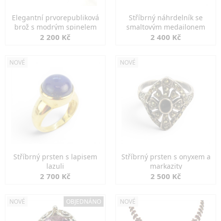
Elegantní prvorepubliková
Stříbrný náhrdelník se
brož s modrým spinelem
smaltovým medailonem
2 200 Kč
2 400 Kč
NOVÉ
NOVÉ
Stříbrný prsten s lapisem
Stříbrný prsten s onyxem a
lazuli
markazity
2 700 Kč
2 500 Kč
NOVÉ
OBJEDNÁNO
NOVÉ