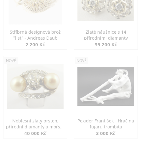
Stříbrná designová brož
Zlaté náušnice s 14
"list" - Andreas Daub
přírodními diamanty
2 200 Kč
39 200 Kč
NOVÉ
NOVÉ
Noblesní zlatý prsten,
Pexider František - Hráč na
přírodní diamanty a mořské
fujaru trombita
perly
40 000 Kč
3 000 Kč