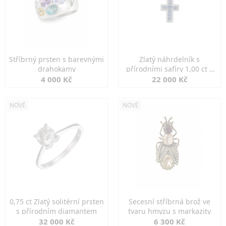
Stříbrný prsten s barevnými
Zlatý náhrdelník s
drahokamy
přírodními safíry 1,00 ct a
diamanty
4 000 Kč
22 000 Kč
NOVÉ
NOVÉ
0,75 ct Zlatý solitérní prsten
Secesní stříbrná brož ve
s přírodním diamantem
tvaru hmyzu s markazity
32 000 Kč
6 300 Kč