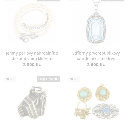
Jemný perlový náhrdelník s
Stříbrný prvorepublikový
dekorativním klíčkem
náhrdelník s modrým
spinelem
2 300 Kč
2 600 Kč
NOVÉ
OBJEDNÁNO
NOVÉ