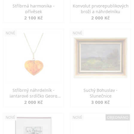
Stříbrná harmonika -
Konvolut prvorepublikových
přívěsek
broží a náhrdelníku
2 100 Kč
2 000 Kč
NOVÉ
NOVÉ
Stříbrný náhrdelník -
Suchý Bohuslav -
jantarové srdíčko Georg
Slunečnice
Kramer
2 000 Kč
3 000 Kč
NOVÉ
NOVÉ
OBJEDNÁNO