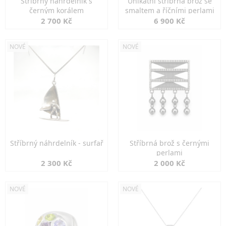
Stříbrný náhrdelník s
Unikátní stříbrná brož se
černým korálem
smaltem a říčními perlami
2 700 Kč
6 900 Kč
NOVÉ
NOVÉ
Stříbrný náhrdelník - surfař
Stříbrná brož s černými
perlami
2 300 Kč
2 000 Kč
NOVÉ
NOVÉ