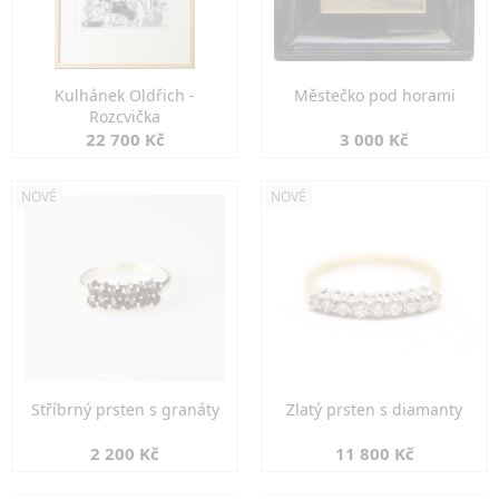
Kulhánek Oldřich -
Městečko pod horami
Rozcvička
22 700 Kč
3 000 Kč
NOVÉ
NOVÉ
Stříbrný prsten s granáty
Zlatý prsten s diamanty
2 200 Kč
11 800 Kč