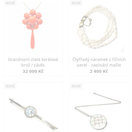
NOVÉ
NOVÉ
Grandiozní zlatá korálová
Čtyřřadý náramek z říčních
brož / závěs
perel - zapínání mašle
32 000 Kč
2 400 Kč
NOVÉ
NOVÉ