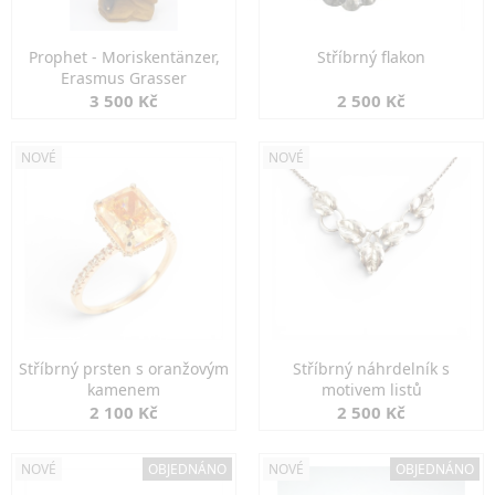
Prophet - Moriskentänzer,
Stříbrný flakon
Erasmus Grasser
3 500 Kč
2 500 Kč
NOVÉ
NOVÉ
Stříbrný prsten s oranžovým
Stříbrný náhrdelník s
kamenem
motivem listů
2 100 Kč
2 500 Kč
NOVÉ
OBJEDNÁNO
NOVÉ
OBJEDNÁNO