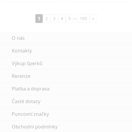
…
1
2
3
4
5
193
»
O nás
Kontakty
Výkup šperků
Recenze
Platba a doprava
Časté dotazy
Puncovní značky
Obchodní podmínky