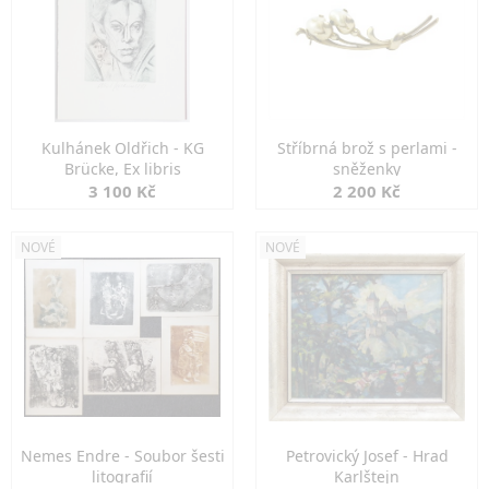
Kulhánek Oldřich - KG
Stříbrná brož s perlami -
Brücke, Ex libris
sněženky
3 100 Kč
2 200 Kč
NOVÉ
NOVÉ
Nemes Endre - Soubor šesti
Petrovický Josef - Hrad
litografií
Karlštejn