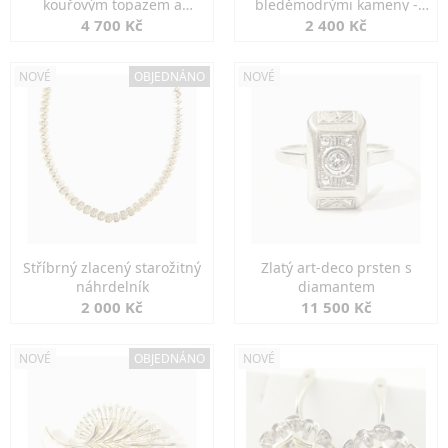
kouřovým topazem a
bleděmodrými kameny -
markazity
jemná elegance
4 700 Kč
2 400 Kč
NOVÉ
OBJEDNÁNO
NOVÉ
Stříbrný zlacený starožitný
Zlatý art-deco prsten s
náhrdelník
diamantem
2 000 Kč
11 500 Kč
NOVÉ
OBJEDNÁNO
NOVÉ