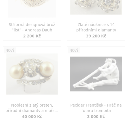
Stříbrná designová brož
Zlaté náušnice s 14
"list" - Andreas Daub
přírodními diamanty
2 200 Kč
39 200 Kč
NOVÉ
NOVÉ
Noblesní zlatý prsten,
Pexider František - Hráč na
přírodní diamanty a mořské
fujaru trombita
perly
40 000 Kč
3 000 Kč