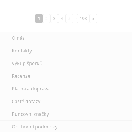
…
1
2
3
4
5
193
»
O nás
Kontakty
Výkup šperků
Recenze
Platba a doprava
Časté dotazy
Puncovní značky
Obchodní podmínky