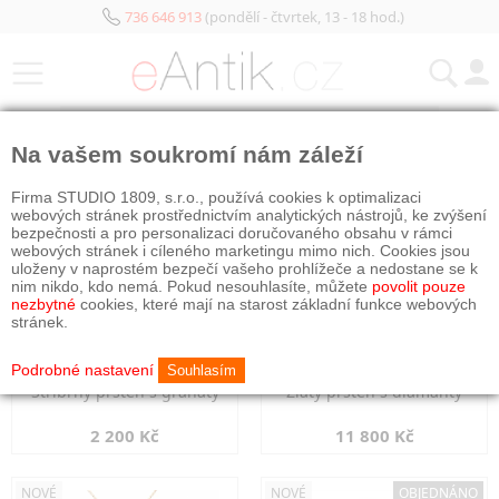
736 646 913
(pondělí - čtvrtek, 13 - 18 hod.)
KATEGORIE
Na vašem soukromí nám záleží
NOVÉ
NOVÉ
Firma STUDIO 1809, s.r.o., používá cookies k optimalizaci
webových stránek prostřednictvím analytických nástrojů, ke zvýšení
bezpečnosti a pro personalizaci doručovaného obsahu v rámci
webových stránek i cíleného marketingu mimo nich. Cookies jsou
uloženy v naprostém bezpečí vašeho prohlížeče a nedostane se k
nim nikdo, kdo nemá. Pokud nesouhlasíte, můžete
povolit pouze
nezbytné
cookies, které mají na starost základní funkce webových
stránek.
Podrobné nastavení
Souhlasím
Stříbrný prsten s granáty
Zlatý prsten s diamanty
2 200 Kč
11 800 Kč
NOVÉ
NOVÉ
OBJEDNÁNO