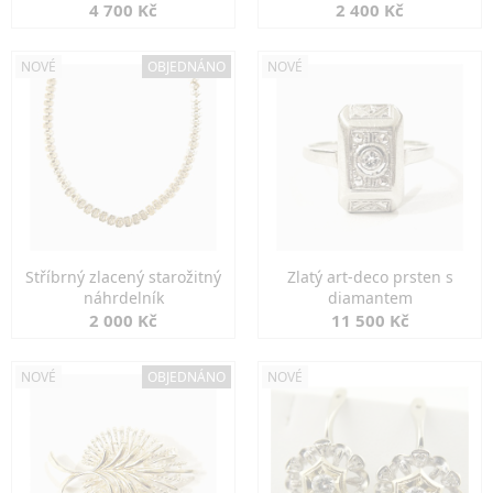
markazity
jemná elegance
4 700 Kč
2 400 Kč
NOVÉ
OBJEDNÁNO
NOVÉ
Stříbrný zlacený starožitný
Zlatý art-deco prsten s
náhrdelník
diamantem
2 000 Kč
11 500 Kč
NOVÉ
OBJEDNÁNO
NOVÉ