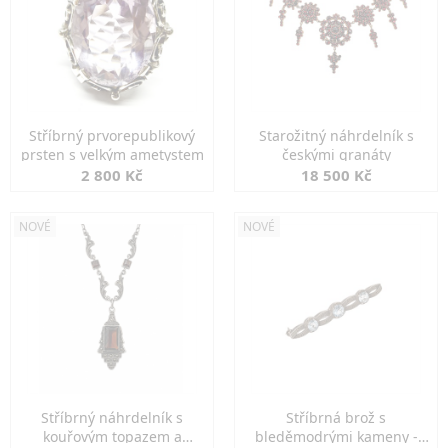
Stříbrný prvorepublikový
Starožitný náhrdelník s
prsten s velkým ametystem
českými granáty
2 800 Kč
18 500 Kč
NOVÉ
NOVÉ
Stříbrný náhrdelník s
Stříbrná brož s
kouřovým topazem a
bleděmodrými kameny -