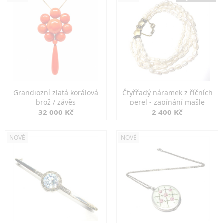
Grandiozní zlatá korálová
Čtyřřadý náramek z říčních
brož / závěs
perel - zapínání mašle
32 000 Kč
2 400 Kč
NOVÉ
NOVÉ