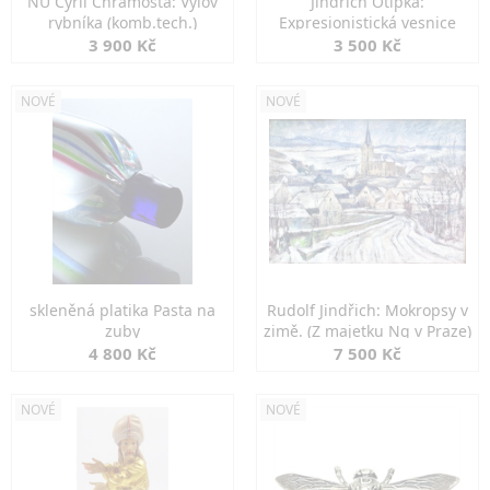
NU Cyril Chramosta: Výlov
Jindřich Otipka:
rybníka (komb.tech.)
Expresionistická vesnice
3 900 Kč
3 500 Kč
NOVÉ
NOVÉ
skleněná platika Pasta na
Rudolf Jindřich: Mokropsy v
zuby
zimě. (Z majetku Ng v Praze)
4 800 Kč
7 500 Kč
NOVÉ
NOVÉ