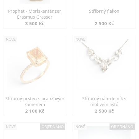
Prophet - Moriskentänzer,
Stříbrný flakon
Erasmus Grasser
3 500 Kč
2 500 Kč
NOVÉ
NOVÉ
Stříbrný prsten s oranžovým
Stříbrný náhrdelník s
kamenem
motivem listů
2 100 Kč
2 500 Kč
NOVÉ
OBJEDNÁNO
NOVÉ
OBJEDNÁNO