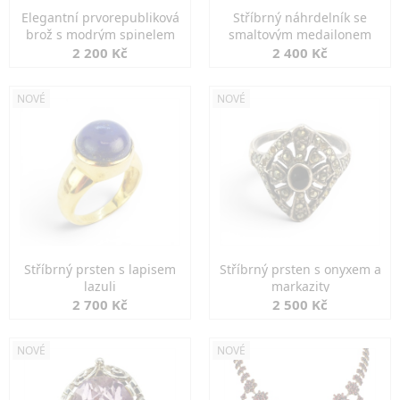
Elegantní prvorepubliková
Stříbrný náhrdelník se
brož s modrým spinelem
smaltovým medailonem
2 200 Kč
2 400 Kč
NOVÉ
NOVÉ
Stříbrný prsten s lapisem
Stříbrný prsten s onyxem a
lazuli
markazity
2 700 Kč
2 500 Kč
NOVÉ
NOVÉ