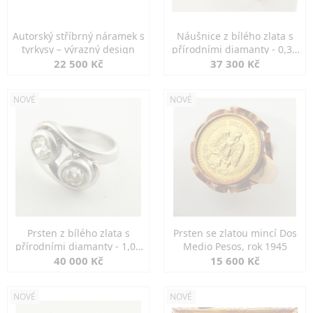
Autorský stříbrný náramek s
Náušnice z bílého zlata s
tyrkysy – výrazný design
přírodními diamanty - 0,30
ct
22 500 Kč
37 300 Kč
NOVÉ
NOVÉ
Prsten z bílého zlata s
Prsten se zlatou mincí Dos
přírodními diamanty - 1,00
Medio Pesos, rok 1945
ct
40 000 Kč
15 600 Kč
NOVÉ
NOVÉ