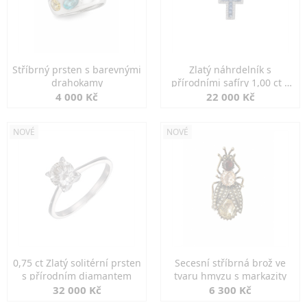
Stříbrný prsten s barevnými
Zlatý náhrdelník s
drahokamy
přírodními safíry 1,00 ct a
diamanty
4 000 Kč
22 000 Kč
NOVÉ
NOVÉ
0,75 ct Zlatý solitérní prsten
Secesní stříbrná brož ve
s přírodním diamantem
tvaru hmyzu s markazity
32 000 Kč
6 300 Kč