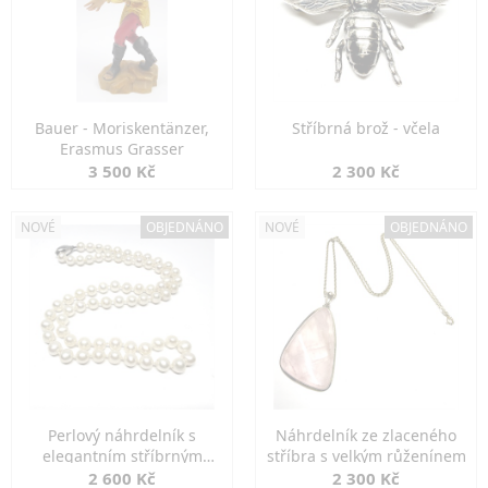
Bauer - Moriskentänzer,
Stříbrná brož - včela
Erasmus Grasser
3 500 Kč
2 300 Kč
NOVÉ
OBJEDNÁNO
NOVÉ
OBJEDNÁNO
Perlový náhrdelník s
Náhrdelník ze zlaceného
elegantním stříbrným
stříbra s velkým růženínem
zapínáním
2 600 Kč
2 300 Kč