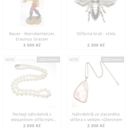
Bauer - Moriskentänzer,
Stříbrná brož - včela
Erasmus Grasser
3 500 Kč
2 300 Kč
NOVÉ
OBJEDNÁNO
NOVÉ
OBJEDNÁNO
Perlový náhrdelník s
Náhrdelník ze zlaceného
elegantním stříbrným
stříbra s velkým růženínem
zapínáním
2 600 Kč
2 300 Kč