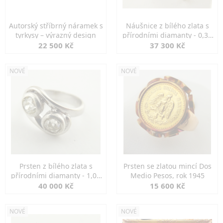
Autorský stříbrný náramek s
Náušnice z bílého zlata s
tyrkysy – výrazný design
přírodními diamanty - 0,30
ct
22 500 Kč
37 300 Kč
NOVÉ
NOVÉ
Prsten z bílého zlata s
Prsten se zlatou mincí Dos
přírodními diamanty - 1,00
Medio Pesos, rok 1945
ct
40 000 Kč
15 600 Kč
NOVÉ
NOVÉ