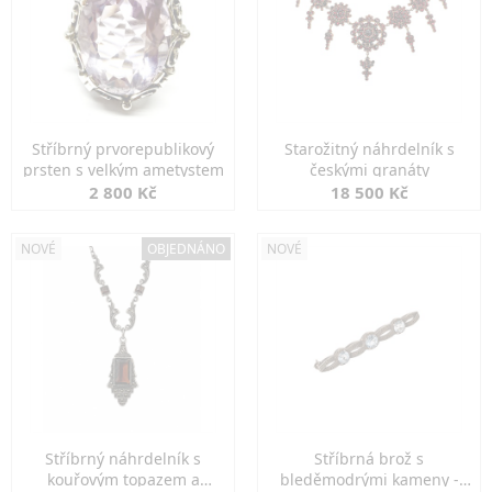
Stříbrný prvorepublikový
Starožitný náhrdelník s
prsten s velkým ametystem
českými granáty
2 800 Kč
18 500 Kč
NOVÉ
OBJEDNÁNO
NOVÉ
Stříbrný náhrdelník s
Stříbrná brož s
kouřovým topazem a
bleděmodrými kameny -