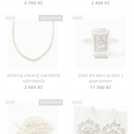
markazity
jemná elegance
4 700 Kč
2 400 Kč
NOVÉ
OBJEDNÁNO
NOVÉ
Stříbrný zlacený starožitný
Zlatý art-deco prsten s
náhrdelník
diamantem
2 000 Kč
11 500 Kč
NOVÉ
OBJEDNÁNO
NOVÉ