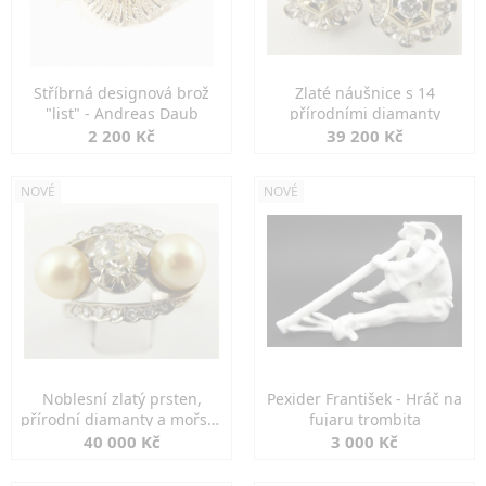
Stříbrná designová brož
Zlaté náušnice s 14
"list" - Andreas Daub
přírodními diamanty
2 200 Kč
39 200 Kč
NOVÉ
NOVÉ
Noblesní zlatý prsten,
Pexider František - Hráč na
přírodní diamanty a mořské
fujaru trombita
perly
40 000 Kč
3 000 Kč