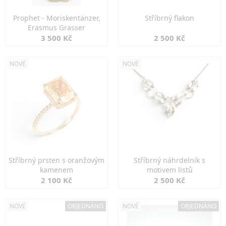
Prophet - Moriskentänzer,
Stříbrný flakon
Erasmus Grasser
3 500 Kč
2 500 Kč
NOVÉ
NOVÉ
Stříbrný prsten s oranžovým
Stříbrný náhrdelník s
kamenem
motivem listů
2 100 Kč
2 500 Kč
NOVÉ
OBJEDNÁNO
NOVÉ
OBJEDNÁNO