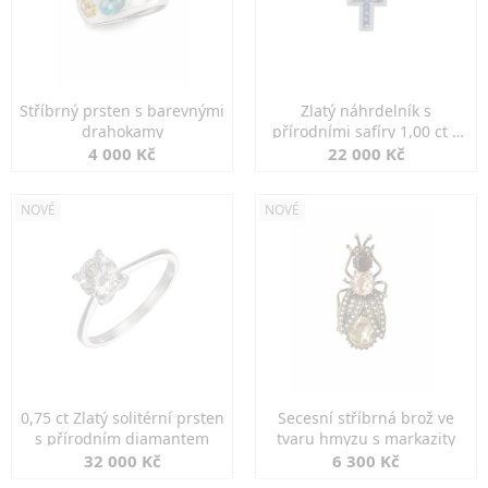
Stříbrný prsten s barevnými
Zlatý náhrdelník s
drahokamy
přírodními safíry 1,00 ct a
diamanty
4 000 Kč
22 000 Kč
NOVÉ
NOVÉ
0,75 ct Zlatý solitérní prsten
Secesní stříbrná brož ve
s přírodním diamantem
tvaru hmyzu s markazity
32 000 Kč
6 300 Kč