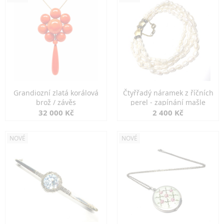
Grandiozní zlatá korálová
Čtyřřadý náramek z říčních
brož / závěs
perel - zapínání mašle
32 000 Kč
2 400 Kč
NOVÉ
NOVÉ