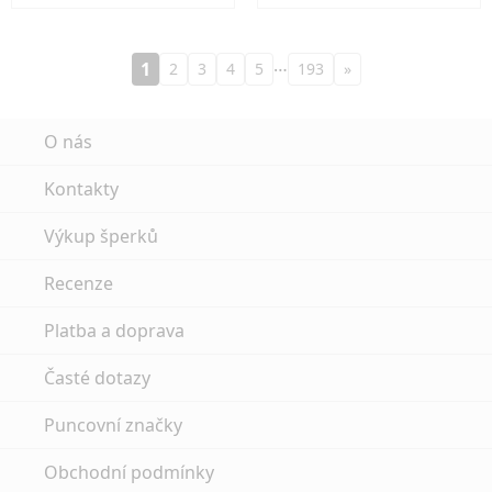
…
1
2
3
4
5
193
»
O nás
Kontakty
Výkup šperků
Recenze
Platba a doprava
Časté dotazy
Puncovní značky
Obchodní podmínky