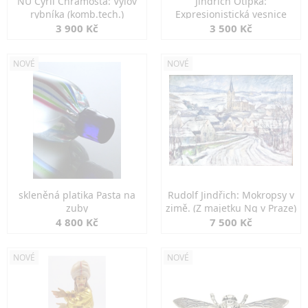
NU Cyril Chramosta: Výlov
Jindřich Otipka:
rybníka (komb.tech.)
Expresionistická vesnice
3 900 Kč
3 500 Kč
NOVÉ
NOVÉ
skleněná platika Pasta na
Rudolf Jindřich: Mokropsy v
zuby
zimě. (Z majetku Ng v Praze)
4 800 Kč
7 500 Kč
NOVÉ
NOVÉ