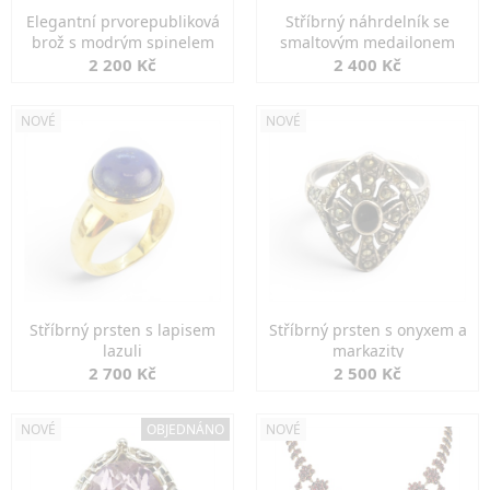
Elegantní prvorepubliková
Stříbrný náhrdelník se
brož s modrým spinelem
smaltovým medailonem
2 200 Kč
2 400 Kč
NOVÉ
NOVÉ
Stříbrný prsten s lapisem
Stříbrný prsten s onyxem a
lazuli
markazity
2 700 Kč
2 500 Kč
NOVÉ
OBJEDNÁNO
NOVÉ