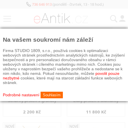
736 646 913
(pondělí - čtvrtek, 13 - 18 hod.)
KATEGORIE
Na vašem soukromí nám záleží
NOVÉ
NOVÉ
Firma STUDIO 1809, s.r.o., používá cookies k optimalizaci
webových stránek prostřednictvím analytických nástrojů, ke zvýšení
bezpečnosti a pro personalizaci doručovaného obsahu v rámci
webových stránek i cíleného marketingu mimo nich. Cookies jsou
uloženy v naprostém bezpečí vašeho prohlížeče a nedostane se k
nim nikdo, kdo nemá. Pokud nesouhlasíte, můžete
povolit pouze
nezbytné
cookies, které mají na starost základní funkce webových
stránek.
Podrobné nastavení
Souhlasím
Stříbrný prsten s granáty
Zlatý prsten s diamanty
2 200 Kč
11 800 Kč
NOVÉ
NOVÉ