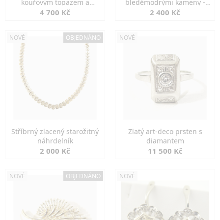
kouřovým topazem a
bleděmodrými kameny -
markazity
jemná elegance
4 700 Kč
2 400 Kč
NOVÉ
OBJEDNÁNO
NOVÉ
Stříbrný zlacený starožitný
Zlatý art-deco prsten s
náhrdelník
diamantem
2 000 Kč
11 500 Kč
NOVÉ
OBJEDNÁNO
NOVÉ