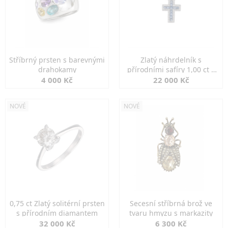
Stříbrný prsten s barevnými
Zlatý náhrdelník s
drahokamy
přírodními safíry 1,00 ct a
diamanty
4 000 Kč
22 000 Kč
NOVÉ
NOVÉ
0,75 ct Zlatý solitérní prsten
Secesní stříbrná brož ve
s přírodním diamantem
tvaru hmyzu s markazity
32 000 Kč
6 300 Kč