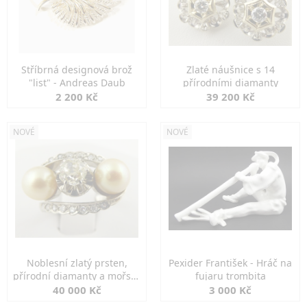
Stříbrná designová brož
Zlaté náušnice s 14
"list" - Andreas Daub
přírodními diamanty
2 200 Kč
39 200 Kč
NOVÉ
NOVÉ
Noblesní zlatý prsten,
Pexider František - Hráč na
přírodní diamanty a mořské
fujaru trombita
perly
40 000 Kč
3 000 Kč