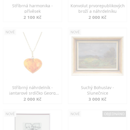
Stříbrná harmonika -
Konvolut prvorepublikových
přívěsek
broží a náhrdelníku
2 100 Kč
2 000 Kč
NOVÉ
NOVÉ
Stříbrný náhrdelník -
Suchý Bohuslav -
jantarové srdíčko Georg
Slunečnice
Kramer
2 000 Kč
3 000 Kč
NOVÉ
NOVÉ
OBJEDNÁNO