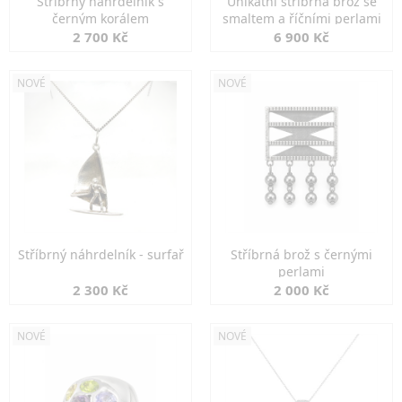
Stříbrný náhrdelník s
Unikátní stříbrná brož se
černým korálem
smaltem a říčními perlami
2 700 Kč
6 900 Kč
NOVÉ
NOVÉ
Stříbrný náhrdelník - surfař
Stříbrná brož s černými
perlami
2 300 Kč
2 000 Kč
NOVÉ
NOVÉ