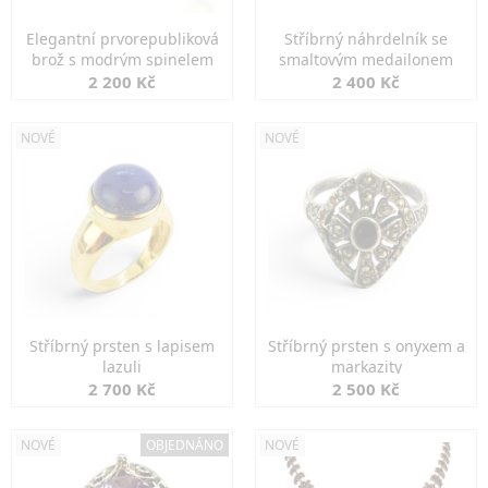
Elegantní prvorepubliková
Stříbrný náhrdelník se
brož s modrým spinelem
smaltovým medailonem
2 200 Kč
2 400 Kč
NOVÉ
NOVÉ
Stříbrný prsten s lapisem
Stříbrný prsten s onyxem a
lazuli
markazity
2 700 Kč
2 500 Kč
NOVÉ
OBJEDNÁNO
NOVÉ