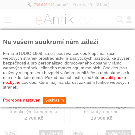
736 646 913
(pondělí - čtvrtek, 13 - 18 hod.)
KATEGORIE
Na vašem soukromí nám záleží
NOVÉ
NOVÉ
OBJEDNÁNO
Firma STUDIO 1809, s.r.o., používá cookies k optimalizaci
webových stránek prostřednictvím analytických nástrojů, ke zvýšení
bezpečnosti a pro personalizaci doručovaného obsahu v rámci
webových stránek i cíleného marketingu mimo nich. Cookies jsou
uloženy v naprostém bezpečí vašeho prohlížeče a nedostane se k
nim nikdo, kdo nemá. Pokud nesouhlasíte, můžete
povolit pouze
nezbytné
cookies, které mají na starost základní funkce webových
stránek.
Podrobné nastavení
Souhlasím
Elegantní stříbrná brož s
Zlatý kolier se smaragdy,
koňakovým kamenem a
brilianty a perlou
markazity
2 700 Kč
28 900 Kč
NOVÉ
OBJEDNÁNO
NOVÉ
OBJEDNÁNO