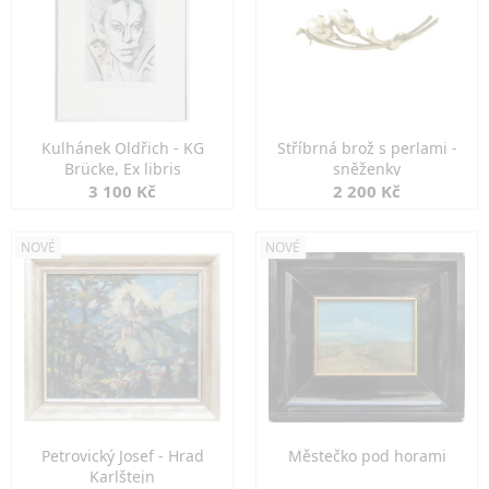
Kulhánek Oldřich - KG
Stříbrná brož s perlami -
Brücke, Ex libris
sněženky
3 100 Kč
2 200 Kč
NOVÉ
NOVÉ
Petrovický Josef - Hrad
Městečko pod horami
Karlštejn