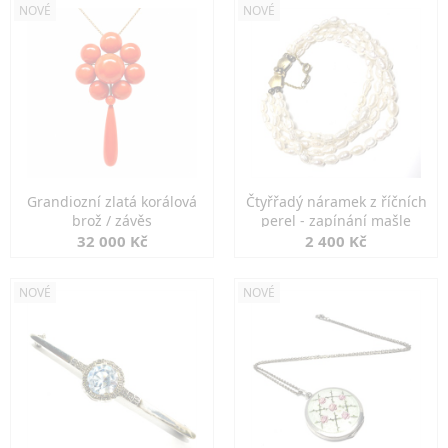
NOVÉ
NOVÉ
Grandiozní zlatá korálová
Čtyřřadý náramek z říčních
brož / závěs
perel - zapínání mašle
32 000 Kč
2 400 Kč
NOVÉ
NOVÉ