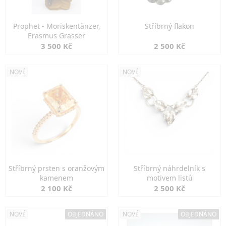
Prophet - Moriskentänzer,
Stříbrný flakon
Erasmus Grasser
3 500 Kč
2 500 Kč
NOVÉ
NOVÉ
Stříbrný prsten s oranžovým
Stříbrný náhrdelník s
kamenem
motivem listů
2 100 Kč
2 500 Kč
NOVÉ
OBJEDNÁNO
NOVÉ
OBJEDNÁNO