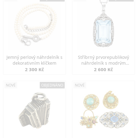
Jemný perlový náhrdelník s
Stříbrný prvorepublikový
dekorativním klíčkem
náhrdelník s modrým
spinelem
2 300 Kč
2 600 Kč
NOVÉ
OBJEDNÁNO
NOVÉ