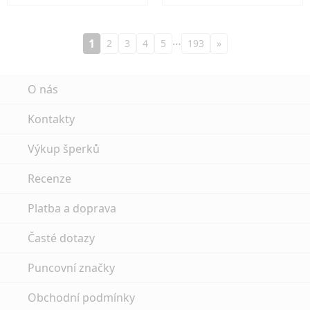
…
1
2
3
4
5
193
»
O nás
Kontakty
Výkup šperků
Recenze
Platba a doprava
Časté dotazy
Puncovní značky
Obchodní podmínky