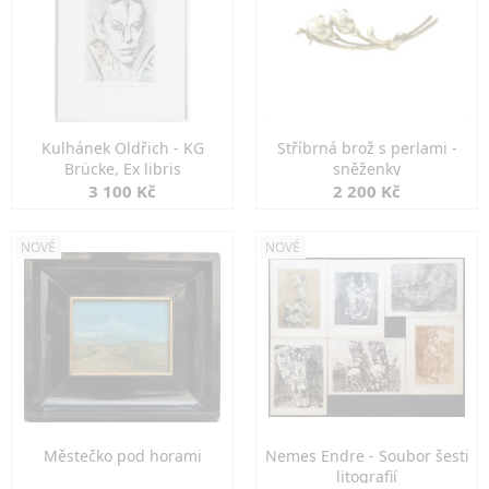
Kulhánek Oldřich - KG
Stříbrná brož s perlami -
Brücke, Ex libris
sněženky
3 100 Kč
2 200 Kč
NOVÉ
NOVÉ
Městečko pod horami
Nemes Endre - Soubor šesti
litografií