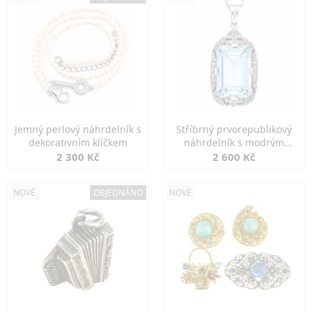
Jemný perlový náhrdelník s
Stříbrný prvorepublikový
dekorativním klíčkem
náhrdelník s modrým
spinelem
2 300 Kč
2 600 Kč
NOVÉ
OBJEDNÁNO
NOVÉ