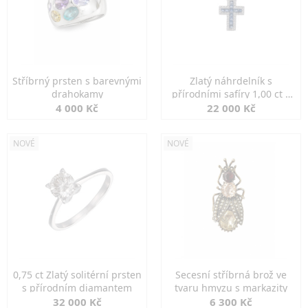
Stříbrný prsten s barevnými
Zlatý náhrdelník s
drahokamy
přírodními safíry 1,00 ct a
diamanty
4 000 Kč
22 000 Kč
NOVÉ
NOVÉ
0,75 ct Zlatý solitérní prsten
Secesní stříbrná brož ve
s přírodním diamantem
tvaru hmyzu s markazity
32 000 Kč
6 300 Kč