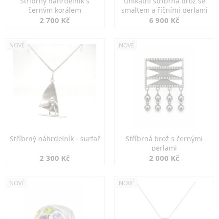
Stříbrný náhrdelník s
Unikátní stříbrná brož se
černým korálem
smaltem a říčními perlami
2 700 Kč
6 900 Kč
NOVÉ
NOVÉ
Stříbrný náhrdelník - surfař
Stříbrná brož s černými
perlami
2 300 Kč
2 000 Kč
NOVÉ
NOVÉ