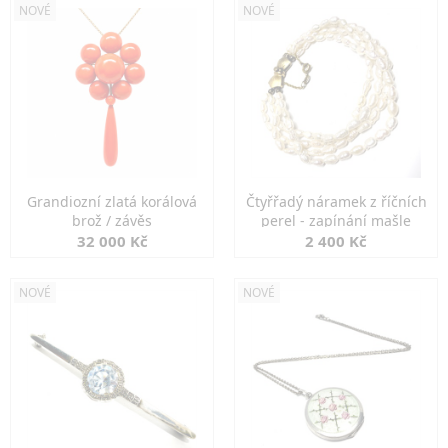
NOVÉ
NOVÉ
Grandiozní zlatá korálová
Čtyřřadý náramek z říčních
brož / závěs
perel - zapínání mašle
32 000 Kč
2 400 Kč
NOVÉ
NOVÉ