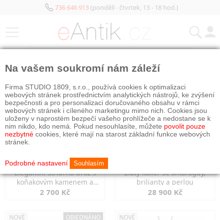
736 646 913
(pondělí - čtvrtek, 13 - 18 hod.)
KATEGORIE
Na vašem soukromí nám záleží
NOVÉ
NOVÉ
Firma STUDIO 1809, s.r.o., používá cookies k optimalizaci
webových stránek prostřednictvím analytických nástrojů, ke zvýšení
bezpečnosti a pro personalizaci doručovaného obsahu v rámci
webových stránek i cíleného marketingu mimo nich. Cookies jsou
uloženy v naprostém bezpečí vašeho prohlížeče a nedostane se k
nim nikdo, kdo nemá. Pokud nesouhlasíte, můžete
povolit pouze
nezbytné
cookies, které mají na starost základní funkce webových
stránek.
Podrobné nastavení
Souhlasím
Elegantní stříbrná brož s
Zlatý kolier se smaragdy,
koňakovým kamenem a
brilianty a perlou
markazity
2 700 Kč
28 900 Kč
NOVÉ
OBJEDNÁNO
NOVÉ