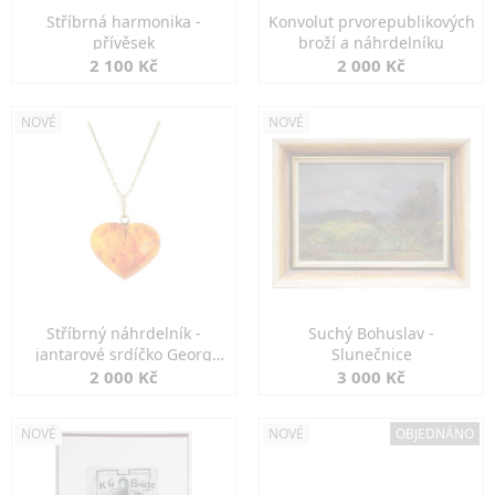
Stříbrná harmonika -
Konvolut prvorepublikových
přívěsek
broží a náhrdelníku
2 100 Kč
2 000 Kč
NOVÉ
NOVÉ
Stříbrný náhrdelník -
Suchý Bohuslav -
jantarové srdíčko Georg
Slunečnice
Kramer
2 000 Kč
3 000 Kč
NOVÉ
NOVÉ
OBJEDNÁNO