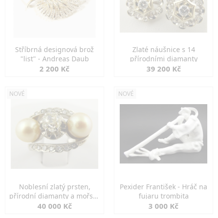
Stříbrná designová brož
Zlaté náušnice s 14
"list" - Andreas Daub
přírodními diamanty
2 200 Kč
39 200 Kč
NOVÉ
NOVÉ
Noblesní zlatý prsten,
Pexider František - Hráč na
přírodní diamanty a mořské
fujaru trombita
perly
40 000 Kč
3 000 Kč