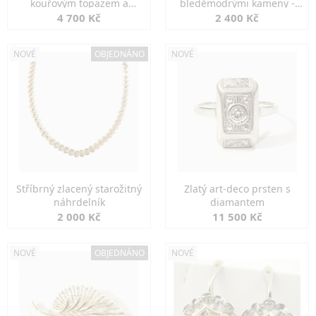
kouřovým topazem a
bleděmodrými kameny -
markazity
jemná elegance
4 700 Kč
2 400 Kč
NOVÉ
OBJEDNÁNO
NOVÉ
Stříbrný zlacený starožitný
Zlatý art-deco prsten s
náhrdelník
diamantem
2 000 Kč
11 500 Kč
NOVÉ
OBJEDNÁNO
NOVÉ