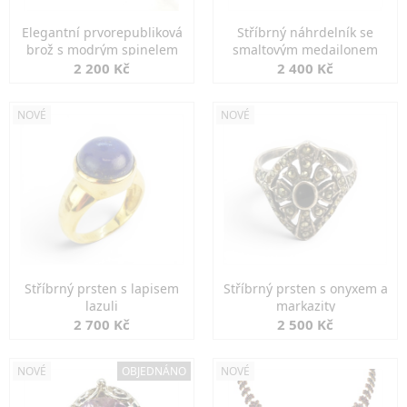
Elegantní prvorepubliková
Stříbrný náhrdelník se
brož s modrým spinelem
smaltovým medailonem
2 200 Kč
2 400 Kč
NOVÉ
NOVÉ
Stříbrný prsten s lapisem
Stříbrný prsten s onyxem a
lazuli
markazity
2 700 Kč
2 500 Kč
NOVÉ
OBJEDNÁNO
NOVÉ