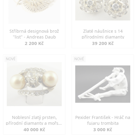
Stříbrná designová brož
Zlaté náušnice s 14
"list" - Andreas Daub
přírodními diamanty
2 200 Kč
39 200 Kč
NOVÉ
NOVÉ
Noblesní zlatý prsten,
Pexider František - Hráč na
přírodní diamanty a mořské
fujaru trombita
perly
40 000 Kč
3 000 Kč