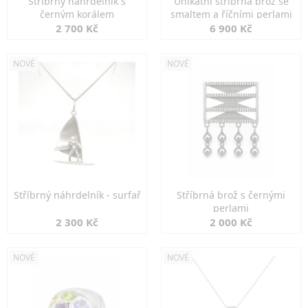
Stříbrný náhrdelník s
Unikátní stříbrná brož se
černým korálem
smaltem a říčními perlami
2 700 Kč
6 900 Kč
NOVÉ
NOVÉ
Stříbrný náhrdelník - surfař
Stříbrná brož s černými
perlami
2 300 Kč
2 000 Kč
NOVÉ
NOVÉ