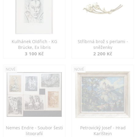
Kulhánek Oldřich - KG
Stříbrná brož s perlami -
Brücke, Ex libris
sněženky
3 100 Kč
2 200 Kč
NOVÉ
NOVÉ
Nemes Endre - Soubor šesti
Petrovický Josef - Hrad
litografií
Karlštejn