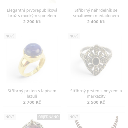
Elegantní prvorepubliková
Stříbrný náhrdelník se
brož s modrým spinelem
smaltovým medailonem
2 200 Kč
2 400 Kč
NOVÉ
NOVÉ
Stříbrný prsten s lapisem
Stříbrný prsten s onyxem a
lazuli
markazity
2 700 Kč
2 500 Kč
NOVÉ
OBJEDNÁNO
NOVÉ