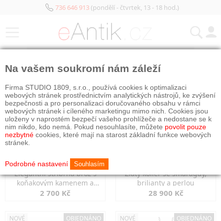
736 646 913
(pondělí - čtvrtek, 13 - 18 hod.)
KATEGORIE
Na vašem soukromí nám záleží
NOVÉ
OBJEDNÁNO
NOVÉ
OBJEDNÁNO
Firma STUDIO 1809, s.r.o., používá cookies k optimalizaci
webových stránek prostřednictvím analytických nástrojů, ke zvýšení
bezpečnosti a pro personalizaci doručovaného obsahu v rámci
webových stránek i cíleného marketingu mimo nich. Cookies jsou
uloženy v naprostém bezpečí vašeho prohlížeče a nedostane se k
nim nikdo, kdo nemá. Pokud nesouhlasíte, můžete
povolit pouze
nezbytné
cookies, které mají na starost základní funkce webových
stránek.
Podrobné nastavení
Souhlasím
Elegantní stříbrná brož s
Zlatý kolier se smaragdy,
koňakovým kamenem a
brilianty a perlou
markazity
2 700 Kč
28 900 Kč
NOVÉ
OBJEDNÁNO
NOVÉ
OBJEDNÁNO