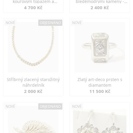
kouřovým topazem a
bleděmodrými kameny -
markazity
jemná elegance
4 700 Kč
2 400 Kč
NOVÉ
OBJEDNÁNO
NOVÉ
Stříbrný zlacený starožitný
Zlatý art-deco prsten s
náhrdelník
diamantem
2 000 Kč
11 500 Kč
NOVÉ
OBJEDNÁNO
NOVÉ