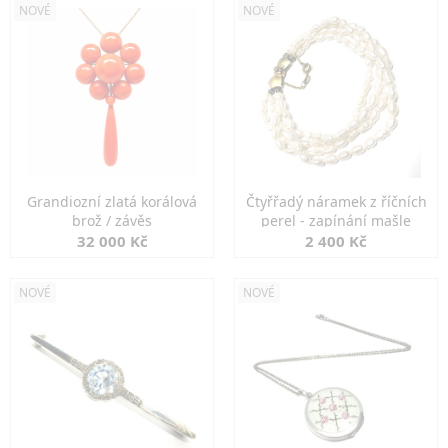
NOVÉ
NOVÉ
Grandiozní zlatá korálová
Čtyřřadý náramek z říčních
brož / závěs
perel - zapínání mašle
32 000 Kč
2 400 Kč
NOVÉ
NOVÉ