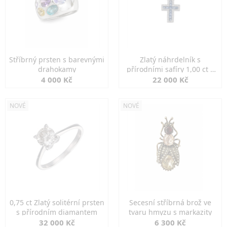
Stříbrný prsten s barevnými
Zlatý náhrdelník s
drahokamy
přírodními safíry 1,00 ct a
diamanty
4 000 Kč
22 000 Kč
NOVÉ
NOVÉ
0,75 ct Zlatý solitérní prsten
Secesní stříbrná brož ve
s přírodním diamantem
tvaru hmyzu s markazity
32 000 Kč
6 300 Kč