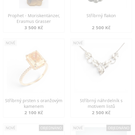
Prophet - Moriskentänzer,
Stříbrný flakon
Erasmus Grasser
3 500 Kč
2 500 Kč
NOVÉ
NOVÉ
Stříbrný prsten s oranžovým
Stříbrný náhrdelník s
kamenem
motivem listů
2 100 Kč
2 500 Kč
NOVÉ
OBJEDNÁNO
NOVÉ
OBJEDNÁNO