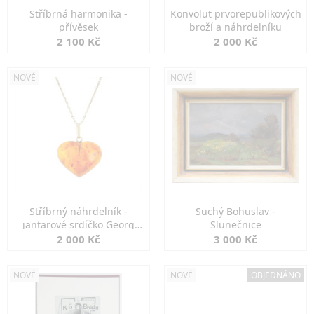
Stříbrná harmonika -
Konvolut prvorepublikových
přívěsek
broží a náhrdelníku
2 100 Kč
2 000 Kč
NOVÉ
NOVÉ
Stříbrný náhrdelník -
Suchý Bohuslav -
jantarové srdíčko Georg
Slunečnice
Kramer
2 000 Kč
3 000 Kč
NOVÉ
NOVÉ
OBJEDNÁNO