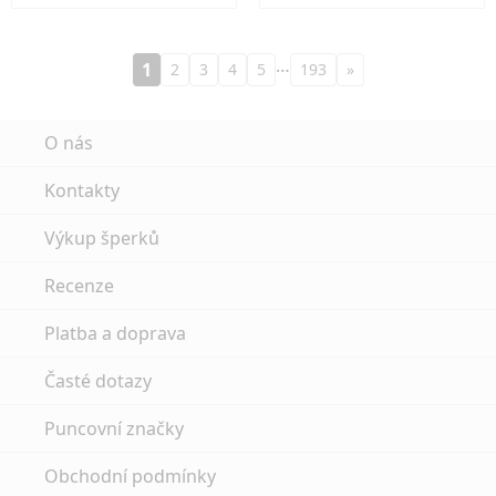
…
1
2
3
4
5
193
»
O nás
Kontakty
Výkup šperků
Recenze
Platba a doprava
Časté dotazy
Puncovní značky
Obchodní podmínky