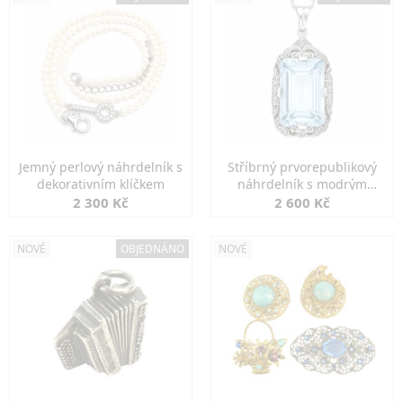
Jemný perlový náhrdelník s
Stříbrný prvorepublikový
dekorativním klíčkem
náhrdelník s modrým
spinelem
2 300 Kč
2 600 Kč
NOVÉ
OBJEDNÁNO
NOVÉ