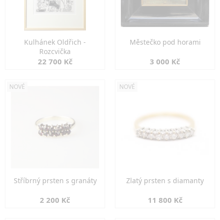
Kulhánek Oldřich -
Městečko pod horami
Rozcvička
22 700 Kč
3 000 Kč
NOVÉ
NOVÉ
Stříbrný prsten s granáty
Zlatý prsten s diamanty
2 200 Kč
11 800 Kč