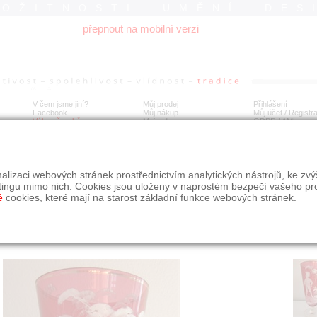
ROŽITNOSTI UMĚNÍ DES
přepnout na mobilní verzi
V čem jsme jiní?
Můj prodej
Přihlášení
Facebook
Můj nákup
Můj účet / Registr
Výkup šperků
Moje album
GDPR
/
AML
rožitný pohár ručně malovaný
alizaci webových stránek prostřednictvím analytických nástrojů, ke zv
tingu mimo nich. Cookies jsou uloženy v naprostém bezpečí vašeho pr
é
cookies, které mají na starost základní funkce webových stránek.
Í
MÍSTO EXPEDICE
Počet návštěv: 162
poslat příteli
Slovensko
uložit do alba
dotaz na prodejce