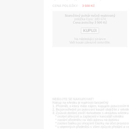
CENA POLOŽKY
3 500 Kč
Starožitný pohár ručně malovaný
položka číslo: 183 674
Cena položky 3 500 Kč
Na následující stránce
Vaši koupi závazně potvrdíte.
NEBOJTE SE NAKUPOVAT!
Nákup na eAntiku je naprosto bezpečný:
1. Předmět, o který máte zájem, kupujete potvrzením t
2. Bezprostředně po potvrzení koupě obdržíte z eAntik
3. Způsob dodání zboží dohodnete s obsluhou eAntiku 
* osobní převzetí a zaplacení v kanceláři eAntiku
* zaslání předmětu na Vaši adresu na dobírku
* zaslání balíku po uhrazení částky na účet provozo
* u objemných předmětů s Vámi způsob předání a c