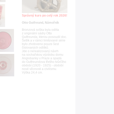
Správný kurs po celý rok 2026!
Otto Gutfreund, Námořník
Bronzová soška byla odlita
z originální sádry Otto
Gutfreunda, kterou posoudil doc.
Šetlík a v rámci limitované série
bylo zhotoveno pouze šest
číslovaných odlitků.
Jde o nerealizovaný návrh
na sochařskou výzdobu domu
Anglobanky v Praze a spadá
do Gutfreundova třetího tvůrčího
období (1920 - 1925) - období
nové věcnosti a civilismu.
Výška 24,4 cm.