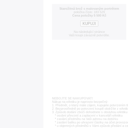
Starožitná brož s malovaným portrétem
položka číslo: 183 529
Cena položky 5 500 Kč
Na následující stránce
Vaši koupi závazně potvrdíte.
NEBOJTE SE NAKUPOVAT!
Nákup na eAntiku je naprosto bezpečný:
1. Předmět, o který máte zájem, kupujete potvrzením t
2. Bezprostředně po potvrzení koupě obdržíte z eAntik
3. Způsob dodání zboží dohodnete s obsluhou eAntiku 
* osobní převzetí a zaplacení v kanceláři eAntiku
* zaslání předmětu na Vaši adresu na dobírku
* zaslání balíku po uhrazení částky na účet provozo
* u objemných předmětů s Vámi způsob předání a c