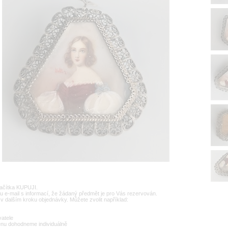
lačítka KUPUJI.
u e-mail s informací, že žádaný předmět je pro Vás rezervován.
v dalším kroku objednávky. Můžete zvolit například:
vatele
enu dohodneme individuálně