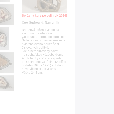
Správný kurs po celý rok 2026!
Otto Gutfreund, Námořník
Bronzová soška byla odlita
z originální sádry Otto
Gutfreunda, kterou posoudil doc.
Šetlík a v rámci limitované série
bylo zhotoveno pouze šest
číslovaných odlitků.
Jde o nerealizovaný návrh
na sochařskou výzdobu domu
Anglobanky v Praze a spadá
do Gutfreundova třetího tvůrčího
období (1920 - 1925) - období
nové věcnosti a civilismu.
Výška 24,4 cm.