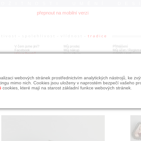
ROŽITNOSTI UMĚNÍ DES
přepnout na mobilní verzi
V čem jsme jiní?
Můj prodej
Přihlášení
Facebook
Můj nákup
Můj účet / Registr
Výkup šperků
Moje album
GDPR
/
AML
rožitná brož s malovaným portrétem
alizaci webových stránek prostřednictvím analytických nástrojů, ke zv
tingu mimo nich. Cookies jsou uloženy v naprostém bezpečí vašeho pr
é
cookies, které mají na starost základní funkce webových stránek.
Í
MÍSTO EXPEDICE
Počet návštěv: 193
poslat příteli
Jihočeský kraj
uložit do alba
dotaz na prodejce