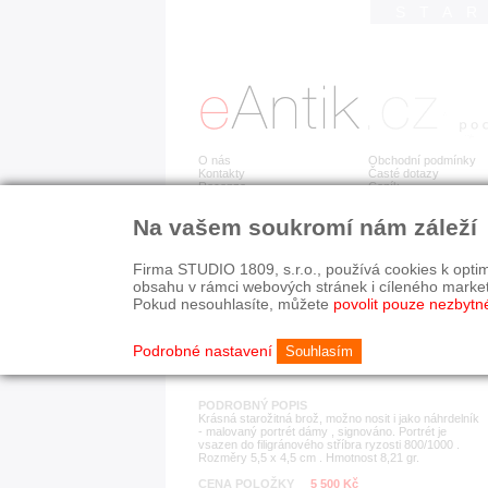
STA
O nás
Obchodní podmínky
Kontakty
Časté dotazy
Recenze
Ceník
Na vašem soukromí nám záleží
Detail položky
č. 183 529
Sta
OBJEDNÁNO
Firma STUDIO 1809, s.r.o., používá cookies k optim
obsahu v rámci webových stránek i cíleného marke
Pokud nesouhlasíte, můžete
povolit pouze nezbytn
KATEGORIE
HISTORICKÉ OBDOB
náhrdelníky
19. stol.
Podrobné nastavení
Souhlasím
PODROBNÝ POPIS
Krásná starožitná brož, možno nosit i jako náhrdelník
- malovaný portrét dámy , signováno. Portrét je
vsazen do filigránového stříbra ryzosti 800/1000 .
Rozměry 5,5 x 4,5 cm . Hmotnost 8,21 gr.
CENA POLOŽKY
5 500 Kč