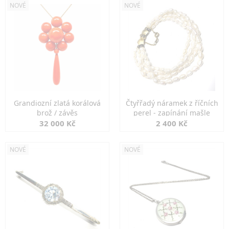
NOVÉ
NOVÉ
Grandiozní zlatá korálová
Čtyřřadý náramek z říčních
brož / závěs
perel - zapínání mašle
32 000 Kč
2 400 Kč
NOVÉ
NOVÉ