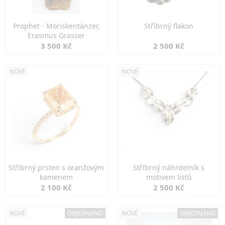
Prophet - Moriskentänzer,
Stříbrný flakon
Erasmus Grasser
3 500 Kč
2 500 Kč
NOVÉ
NOVÉ
Stříbrný prsten s oranžovým
Stříbrný náhrdelník s
kamenem
motivem listů
2 100 Kč
2 500 Kč
NOVÉ
OBJEDNÁNO
NOVÉ
OBJEDNÁNO