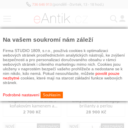
736 646 913
(pondělí - čtvrtek, 13 - 18 hod.)
KATEGORIE
Na vašem soukromí nám záleží
NOVÉ
OBJEDNÁNO
NOVÉ
OBJEDNÁNO
Firma STUDIO 1809, s.r.o., používá cookies k optimalizaci
webových stránek prostřednictvím analytických nástrojů, ke zvýšení
bezpečnosti a pro personalizaci doručovaného obsahu v rámci
webových stránek i cíleného marketingu mimo nich. Cookies jsou
uloženy v naprostém bezpečí vašeho prohlížeče a nedostane se k
nim nikdo, kdo nemá. Pokud nesouhlasíte, můžete
povolit pouze
nezbytné
cookies, které mají na starost základní funkce webových
stránek.
Podrobné nastavení
Souhlasím
Elegantní stříbrná brož s
Zlatý kolier se smaragdy,
koňakovým kamenem a
brilianty a perlou
markazity
2 700 Kč
28 900 Kč
NOVÉ
OBJEDNÁNO
NOVÉ
OBJEDNÁNO