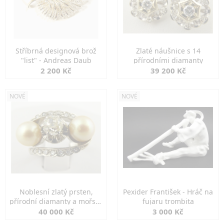
Stříbrná designová brož
Zlaté náušnice s 14
"list" - Andreas Daub
přírodními diamanty
2 200 Kč
39 200 Kč
NOVÉ
NOVÉ
Noblesní zlatý prsten,
Pexider František - Hráč na
přírodní diamanty a mořské
fujaru trombita
perly
40 000 Kč
3 000 Kč