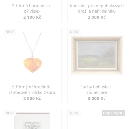
Stříbrná harmonika -
Konvolut prvorepublikových
přívěsek
broží a náhrdelníku
2 100 Kč
2 000 Kč
NOVÉ
NOVÉ
Stříbrný náhrdelník -
Suchý Bohuslav -
jantarové srdíčko Georg
Slunečnice
Kramer
2 000 Kč
3 000 Kč
NOVÉ
NOVÉ
OBJEDNÁNO