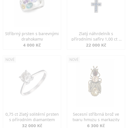
Stříbrný prsten s barevnými
Zlatý náhrdelník s
drahokamy
přírodními safíry 1,00 ct a
diamanty
4 000 Kč
22 000 Kč
NOVÉ
NOVÉ
0,75 ct Zlatý solitérní prsten
Secesní stříbrná brož ve
s přírodním diamantem
tvaru hmyzu s markazity
32 000 Kč
6 300 Kč