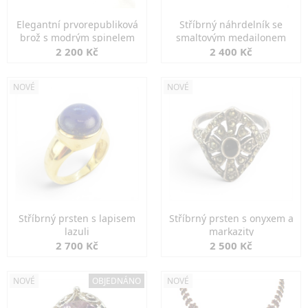
Elegantní prvorepubliková
Stříbrný náhrdelník se
brož s modrým spinelem
smaltovým medailonem
2 200 Kč
2 400 Kč
NOVÉ
NOVÉ
Stříbrný prsten s lapisem
Stříbrný prsten s onyxem a
lazuli
markazity
2 700 Kč
2 500 Kč
NOVÉ
OBJEDNÁNO
NOVÉ