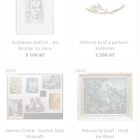
Kulhánek Oldřich - KG
Stříbrná brož s perlami -
Brücke, Ex libris
sněženky
3 100 Kč
2 200 Kč
NOVÉ
NOVÉ
Nemes Endre - Soubor šesti
Petrovický Josef - Hrad
litografií
Karlštejn