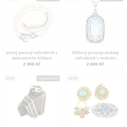
Jemný perlový náhrdelník s
Stříbrný prvorepublikový
dekorativním klíčkem
náhrdelník s modrým
spinelem
2 300 Kč
2 600 Kč
NOVÉ
OBJEDNÁNO
NOVÉ