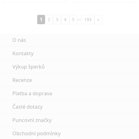
…
1
2
3
4
5
193
»
O nás
Kontakty
Výkup šperků
Recenze
Platba a doprava
Časté dotazy
Puncovní značky
Obchodní podmínky