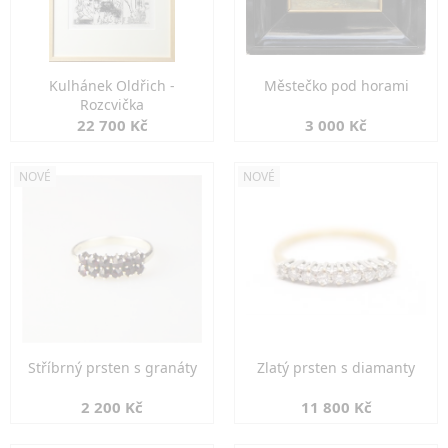
Kulhánek Oldřich -
Městečko pod horami
Rozcvička
22 700 Kč
3 000 Kč
NOVÉ
NOVÉ
Stříbrný prsten s granáty
Zlatý prsten s diamanty
2 200 Kč
11 800 Kč