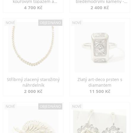
kouřovým topazem a
bleděmodrými kameny -
markazity
jemná elegance
4 700 Kč
2 400 Kč
NOVÉ
OBJEDNÁNO
NOVÉ
Stříbrný zlacený starožitný
Zlatý art-deco prsten s
náhrdelník
diamantem
2 000 Kč
11 500 Kč
NOVÉ
OBJEDNÁNO
NOVÉ