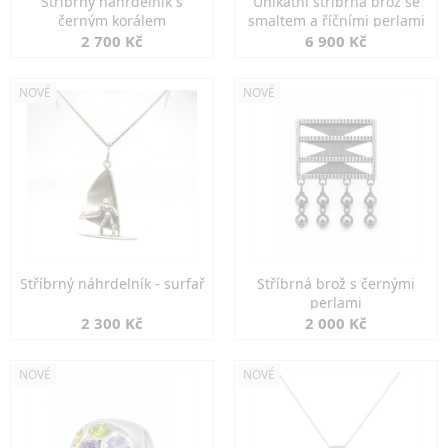
Stříbrný náhrdelník s
Unikátní stříbrná brož se
černým korálem
smaltem a říčními perlami
2 700 Kč
6 900 Kč
NOVÉ
NOVÉ
Stříbrný náhrdelník - surfař
Stříbrná brož s černými
perlami
2 300 Kč
2 000 Kč
NOVÉ
NOVÉ