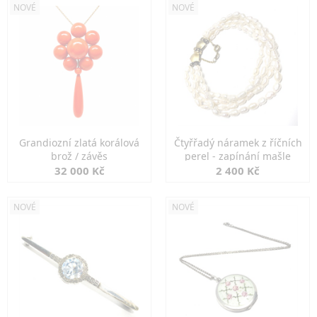
NOVÉ
NOVÉ
Grandiozní zlatá korálová
Čtyřřadý náramek z říčních
brož / závěs
perel - zapínání mašle
32 000 Kč
2 400 Kč
NOVÉ
NOVÉ