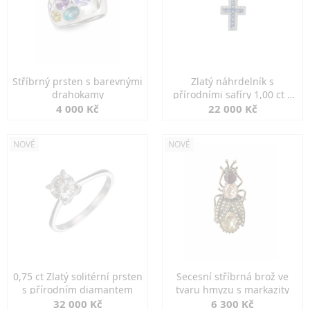
Stříbrný prsten s barevnými
Zlatý náhrdelník s
drahokamy
přírodními safíry 1,00 ct a
diamanty
4 000 Kč
22 000 Kč
NOVÉ
NOVÉ
0,75 ct Zlatý solitérní prsten
Secesní stříbrná brož ve
s přírodním diamantem
tvaru hmyzu s markazity
32 000 Kč
6 300 Kč