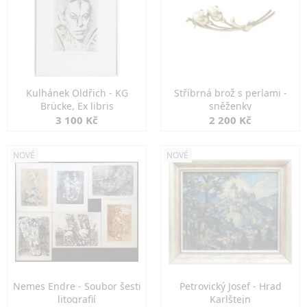
Kulhánek Oldřich - KG
Stříbrná brož s perlami -
Brücke, Ex libris
sněženky
3 100 Kč
2 200 Kč
NOVÉ
NOVÉ
Nemes Endre - Soubor šesti
Petrovický Josef - Hrad
litografií
Karlštejn