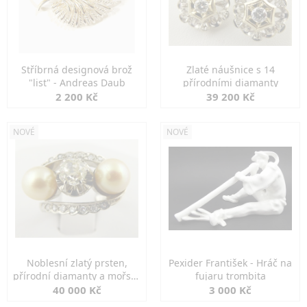
Stříbrná designová brož
Zlaté náušnice s 14
"list" - Andreas Daub
přírodními diamanty
2 200 Kč
39 200 Kč
NOVÉ
NOVÉ
Noblesní zlatý prsten,
Pexider František - Hráč na
přírodní diamanty a mořské
fujaru trombita
perly
40 000 Kč
3 000 Kč