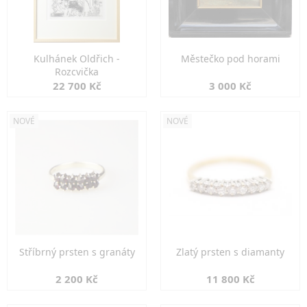
Kulhánek Oldřich -
Městečko pod horami
Rozcvička
22 700 Kč
3 000 Kč
NOVÉ
NOVÉ
Stříbrný prsten s granáty
Zlatý prsten s diamanty
2 200 Kč
11 800 Kč