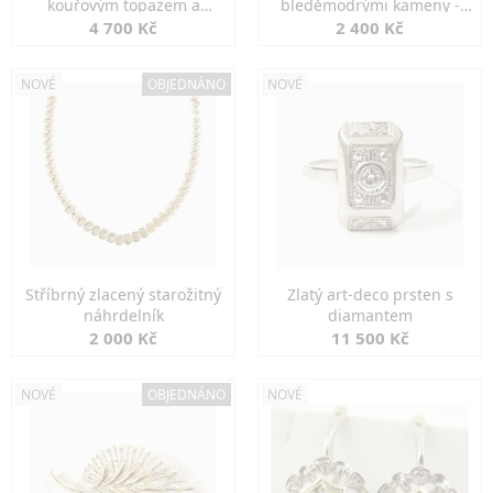
kouřovým topazem a
bleděmodrými kameny -
markazity
jemná elegance
4 700 Kč
2 400 Kč
NOVÉ
OBJEDNÁNO
NOVÉ
Stříbrný zlacený starožitný
Zlatý art-deco prsten s
náhrdelník
diamantem
2 000 Kč
11 500 Kč
NOVÉ
OBJEDNÁNO
NOVÉ