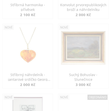
Stříbrná harmonika -
Konvolut prvorepublikových
přívěsek
broží a náhrdelníku
2 100 Kč
2 000 Kč
NOVÉ
NOVÉ
Stříbrný náhrdelník -
Suchý Bohuslav -
jantarové srdíčko Georg
Slunečnice
Kramer
2 000 Kč
3 000 Kč
NOVÉ
NOVÉ
OBJEDNÁNO