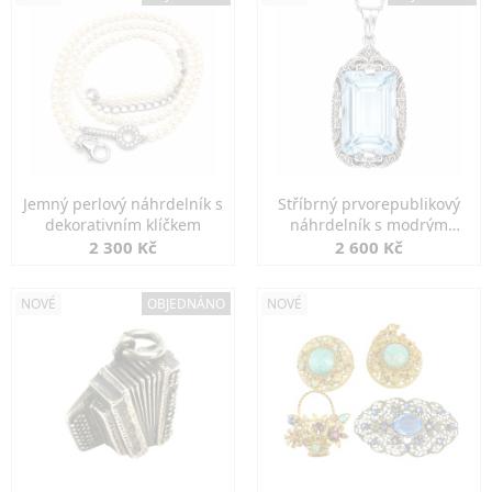
Jemný perlový náhrdelník s
Stříbrný prvorepublikový
dekorativním klíčkem
náhrdelník s modrým
spinelem
2 300 Kč
2 600 Kč
NOVÉ
OBJEDNÁNO
NOVÉ