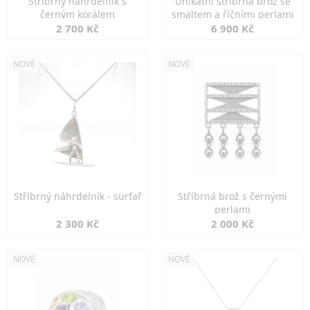
Stříbrný náhrdelník s
Unikátní stříbrná brož se
černým korálem
smaltem a říčními perlami
2 700 Kč
6 900 Kč
NOVÉ
NOVÉ
Stříbrný náhrdelník - surfař
Stříbrná brož s černými
perlami
2 300 Kč
2 000 Kč
NOVÉ
NOVÉ