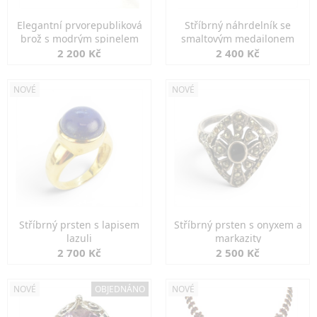
Elegantní prvorepubliková
Stříbrný náhrdelník se
brož s modrým spinelem
smaltovým medailonem
2 200 Kč
2 400 Kč
NOVÉ
NOVÉ
Stříbrný prsten s lapisem
Stříbrný prsten s onyxem a
lazuli
markazity
2 700 Kč
2 500 Kč
NOVÉ
OBJEDNÁNO
NOVÉ