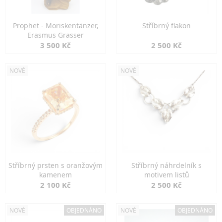
Prophet - Moriskentänzer,
Stříbrný flakon
Erasmus Grasser
3 500 Kč
2 500 Kč
NOVÉ
NOVÉ
Stříbrný prsten s oranžovým
Stříbrný náhrdelník s
kamenem
motivem listů
2 100 Kč
2 500 Kč
NOVÉ
OBJEDNÁNO
NOVÉ
OBJEDNÁNO