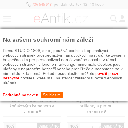
736 646 913
(pondělí - čtvrtek, 13 - 18 hod.)
KATEGORIE
Na vašem soukromí nám záleží
NOVÉ
OBJEDNÁNO
NOVÉ
OBJEDNÁNO
Firma STUDIO 1809, s.r.o., používá cookies k optimalizaci
webových stránek prostřednictvím analytických nástrojů, ke zvýšení
bezpečnosti a pro personalizaci doručovaného obsahu v rámci
webových stránek i cíleného marketingu mimo nich. Cookies jsou
uloženy v naprostém bezpečí vašeho prohlížeče a nedostane se k
nim nikdo, kdo nemá. Pokud nesouhlasíte, můžete
povolit pouze
nezbytné
cookies, které mají na starost základní funkce webových
stránek.
Podrobné nastavení
Souhlasím
Elegantní stříbrná brož s
Zlatý kolier se smaragdy,
koňakovým kamenem a
brilianty a perlou
markazity
2 700 Kč
28 900 Kč
NOVÉ
OBJEDNÁNO
NOVÉ
OBJEDNÁNO