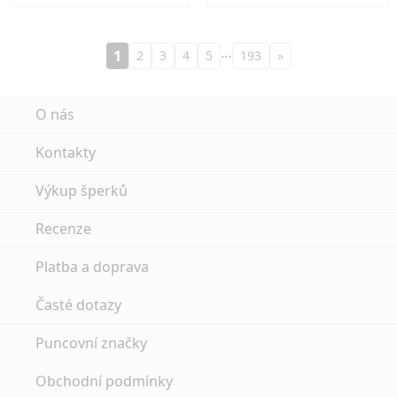
…
1
2
3
4
5
193
»
O nás
Kontakty
Výkup šperků
Recenze
Platba a doprava
Časté dotazy
Puncovní značky
Obchodní podmínky