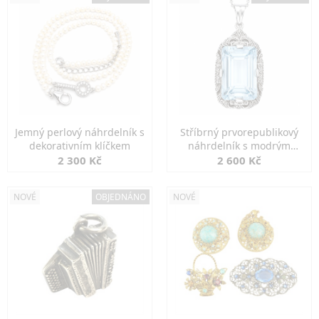
Jemný perlový náhrdelník s
Stříbrný prvorepublikový
dekorativním klíčkem
náhrdelník s modrým
spinelem
2 300 Kč
2 600 Kč
NOVÉ
OBJEDNÁNO
NOVÉ