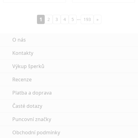
…
1
2
3
4
5
193
»
O nás
Kontakty
Výkup šperků
Recenze
Platba a doprava
Časté dotazy
Puncovní značky
Obchodní podmínky