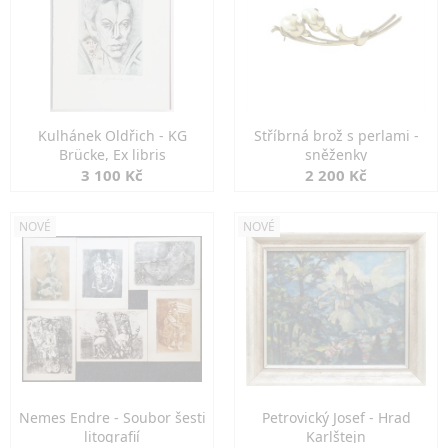
Kulhánek Oldřich - KG
Stříbrná brož s perlami -
Brücke, Ex libris
sněženky
3 100 Kč
2 200 Kč
NOVÉ
NOVÉ
Nemes Endre - Soubor šesti
Petrovický Josef - Hrad
litografií
Karlštejn