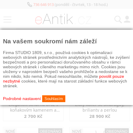
736 646 913
(pondělí - čtvrtek, 13 - 18 hod.)
KATEGORIE
Na vašem soukromí nám záleží
NOVÉ
OBJEDNÁNO
NOVÉ
OBJEDNÁNO
Firma STUDIO 1809, s.r.o., používá cookies k optimalizaci
webových stránek prostřednictvím analytických nástrojů, ke zvýšení
bezpečnosti a pro personalizaci doručovaného obsahu v rámci
webových stránek i cíleného marketingu mimo nich. Cookies jsou
uloženy v naprostém bezpečí vašeho prohlížeče a nedostane se k
nim nikdo, kdo nemá. Pokud nesouhlasíte, můžete
povolit pouze
nezbytné
cookies, které mají na starost základní funkce webových
stránek.
Podrobné nastavení
Souhlasím
Elegantní stříbrná brož s
Zlatý kolier se smaragdy,
koňakovým kamenem a
brilianty a perlou
markazity
2 700 Kč
28 900 Kč
NOVÉ
OBJEDNÁNO
NOVÉ
OBJEDNÁNO