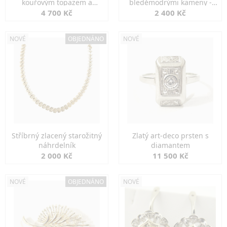
kouřovým topazem a
bleděmodrými kameny -
markazity
jemná elegance
4 700 Kč
2 400 Kč
NOVÉ
OBJEDNÁNO
NOVÉ
Stříbrný zlacený starožitný
Zlatý art-deco prsten s
náhrdelník
diamantem
2 000 Kč
11 500 Kč
NOVÉ
OBJEDNÁNO
NOVÉ