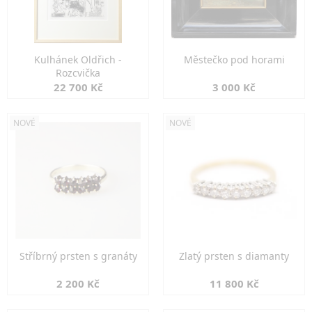
Kulhánek Oldřich -
Městečko pod horami
Rozcvička
22 700 Kč
3 000 Kč
NOVÉ
NOVÉ
Stříbrný prsten s granáty
Zlatý prsten s diamanty
2 200 Kč
11 800 Kč