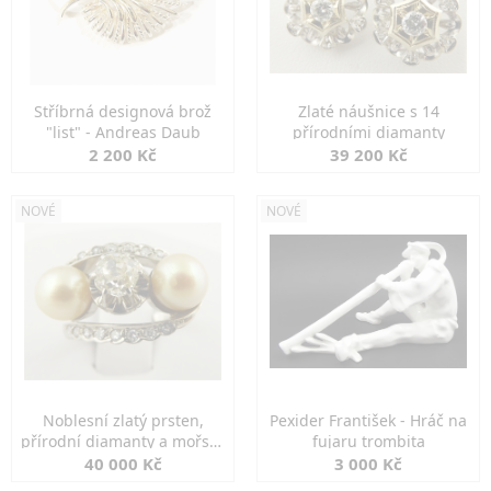
Stříbrná designová brož
Zlaté náušnice s 14
"list" - Andreas Daub
přírodními diamanty
2 200 Kč
39 200 Kč
NOVÉ
NOVÉ
Noblesní zlatý prsten,
Pexider František - Hráč na
přírodní diamanty a mořské
fujaru trombita
perly
40 000 Kč
3 000 Kč