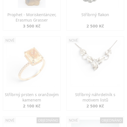
Prophet - Moriskentänzer,
Stříbrný flakon
Erasmus Grasser
3 500 Kč
2 500 Kč
NOVÉ
NOVÉ
Stříbrný prsten s oranžovým
Stříbrný náhrdelník s
kamenem
motivem listů
2 100 Kč
2 500 Kč
NOVÉ
OBJEDNÁNO
NOVÉ
OBJEDNÁNO