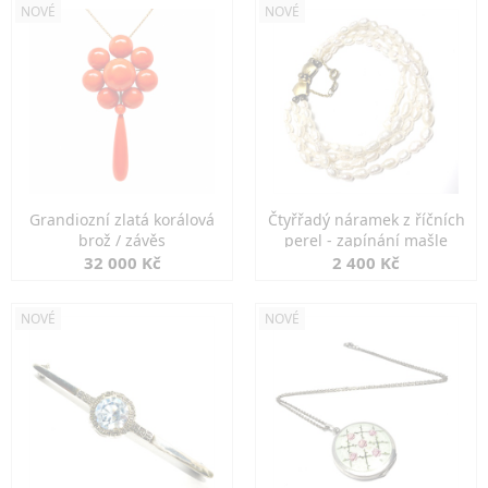
NOVÉ
NOVÉ
Grandiozní zlatá korálová
Čtyřřadý náramek z říčních
brož / závěs
perel - zapínání mašle
32 000 Kč
2 400 Kč
NOVÉ
NOVÉ