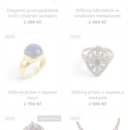
Elegantní prvorepubliková
Stříbrný náhrdelník se
brož s modrým spinelem
smaltovým medailonem
2 200 Kč
2 400 Kč
NOVÉ
NOVÉ
Stříbrný prsten s lapisem
Stříbrný prsten s onyxem a
lazuli
markazity
2 700 Kč
2 500 Kč
NOVÉ
OBJEDNÁNO
NOVÉ