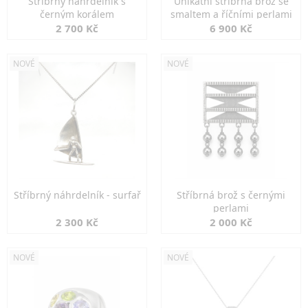
Stříbrný náhrdelník s
Unikátní stříbrná brož se
černým korálem
smaltem a říčními perlami
2 700 Kč
6 900 Kč
NOVÉ
NOVÉ
Stříbrný náhrdelník - surfař
Stříbrná brož s černými
perlami
2 300 Kč
2 000 Kč
NOVÉ
NOVÉ