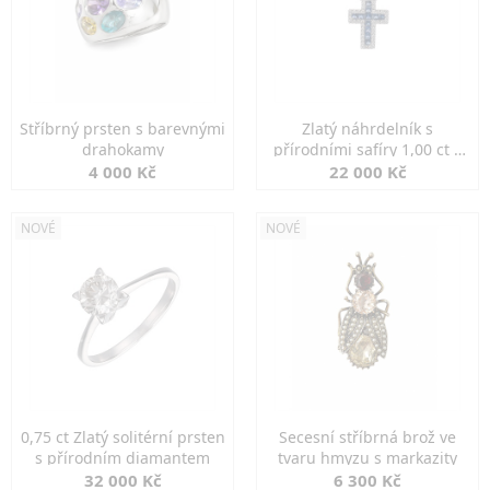
Stříbrný prsten s barevnými
Zlatý náhrdelník s
drahokamy
přírodními safíry 1,00 ct a
diamanty
4 000 Kč
22 000 Kč
NOVÉ
NOVÉ
0,75 ct Zlatý solitérní prsten
Secesní stříbrná brož ve
s přírodním diamantem
tvaru hmyzu s markazity
32 000 Kč
6 300 Kč