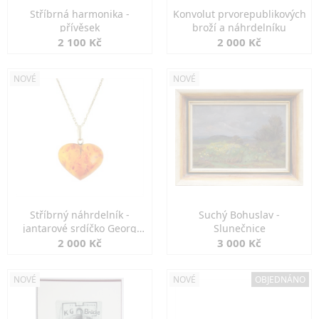
Stříbrná harmonika -
Konvolut prvorepublikových
přívěsek
broží a náhrdelníku
2 100 Kč
2 000 Kč
NOVÉ
NOVÉ
Stříbrný náhrdelník -
Suchý Bohuslav -
jantarové srdíčko Georg
Slunečnice
Kramer
2 000 Kč
3 000 Kč
NOVÉ
NOVÉ
OBJEDNÁNO