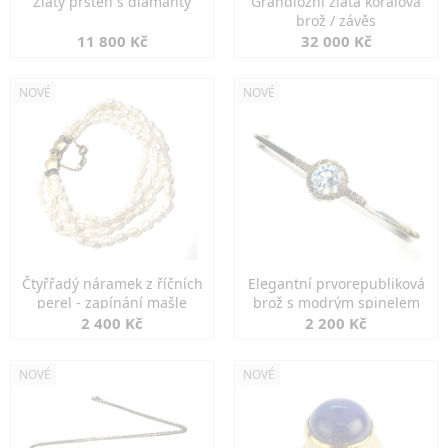
Zlatý prsten s diamanty
Grandiozní zlatá korálová
brož / závěs
11 800 Kč
32 000 Kč
NOVÉ
NOVÉ
Čtyřřadý náramek z říčních
Elegantní prvorepubliková
perel - zapínání mašle
brož s modrým spinelem
2 400 Kč
2 200 Kč
NOVÉ
NOVÉ