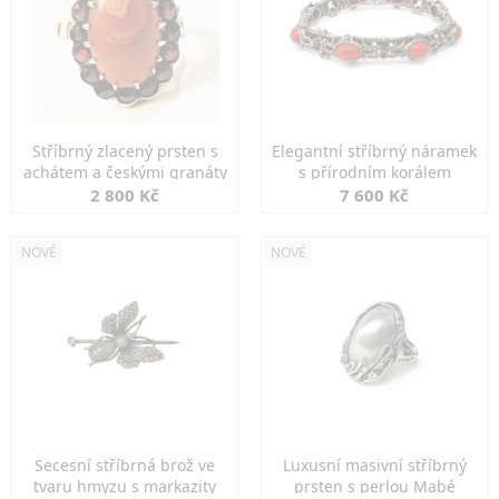
Stříbrný zlacený prsten s
Elegantní stříbrný náramek
achátem a českými granáty
s přírodním korálem
2 800 Kč
7 600 Kč
NOVÉ
NOVÉ
Secesní stříbrná brož ve
Luxusní masivní stříbrný
tvaru hmyzu s markazity
prsten s perlou Mabé