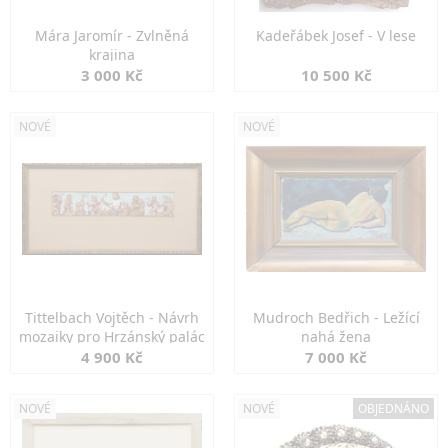
Mára Jaromír - Zvlněná
Kadeřábek Josef - V lese
krajina
3 000 Kč
10 500 Kč
NOVÉ
NOVÉ
Tittelbach Vojtěch - Návrh
Mudroch Bedřich - Ležící
mozaiky pro Hrzánský palác
nahá žena
4 900 Kč
7 000 Kč
NOVÉ
NOVÉ
OBJEDNÁNO