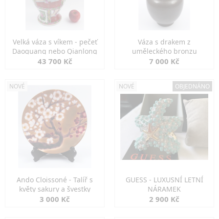
Velká váza s víkem - pečeť
Váza s drakem z
Daoguang nebo Qianlong
uměleckého bronzu
43 700 Kč
7 000 Kč
NOVÉ
NOVÉ
OBJEDNÁNO
Ando Cloissoné - Talíř s
GUESS - LUXUSNÍ LETNÍ
květy sakury a švestky
NÁRAMEK
3 000 Kč
2 900 Kč