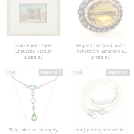
Skála Karel - Porte
Elegantní stříbrná brož s
Chaussée, Verdun
koňakovým kamenem a
markazity
3 300 Kč
2 700 Kč
NOVÉ
OBJEDNÁNO
NOVÉ
OBJEDNÁNO
Zlatý kolier se smaragdy,
Jemný perlový náhrdelník s