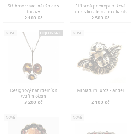
Stříbrné visací náušnice s
Stříbrná prvorepubliková
topazy
brož s korálem a markazity
2 100 Kč
2 500 Kč
NOVÉ
OBJEDNÁNO
NOVÉ
Designový náhrdelník s
Miniaturní brož - anděl
tygřím okem
3 200 Kč
2 100 Kč
NOVÉ
NOVÉ