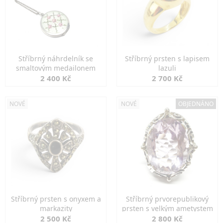
Stříbrný náhrdelník se
Stříbrný prsten s lapisem
smaltovým medailonem
lazuli
2 400 Kč
2 700 Kč
NOVÉ
NOVÉ
OBJEDNÁNO
Stříbrný prsten s onyxem a
Stříbrný prvorepublikový
markazity
prsten s velkým ametystem
2 500 Kč
2 800 Kč