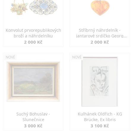
Konvolut prvorepublikových
Stříbrný náhrdelník -
broží a náhrdelníku
jantarové srdíčko Georg
Kramer
2 000 Kč
2 000 Kč
NOVÉ
NOVÉ
Suchý Bohuslav -
Kulhánek Oldřich - KG
Slunečnice
Brücke, Ex libris
3 000 Kč
3 100 Kč