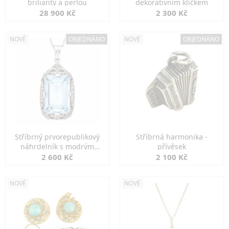
brilianty a perlou
dekorativním klíčkem
28 900 Kč
2 300 Kč
NOVÉ
OBJEDNÁNO
NOVÉ
OBJEDNÁNO
Stříbrný prvorepublikový
Stříbrná harmonika -
náhrdelník s modrým
přívěsek
spinelem
2 600 Kč
2 100 Kč
NOVÉ
NOVÉ