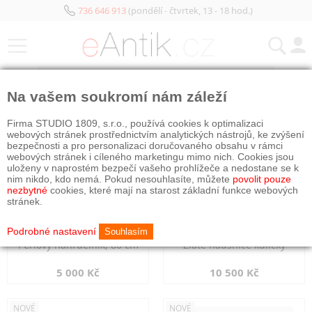
736 646 913
(pondělí - čtvrtek, 13 - 18 hod.)
KATEGORIE
Na vašem soukromí nám záleží
NOVÉ
NOVÉ
Firma STUDIO 1809, s.r.o., používá cookies k optimalizaci
webových stránek prostřednictvím analytických nástrojů, ke zvýšení
bezpečnosti a pro personalizaci doručovaného obsahu v rámci
webových stránek i cíleného marketingu mimo nich. Cookies jsou
uloženy v naprostém bezpečí vašeho prohlížeče a nedostane se k
nim nikdo, kdo nemá. Pokud nesouhlasíte, můžete
povolit pouze
nezbytné
cookies, které mají na starost základní funkce webových
stránek.
Podrobné nastavení
Souhlasím
Perlový náhrdelník, 80 cm
Zlaté náušnice kuličky
5 000 Kč
10 500 Kč
NOVÉ
NOVÉ