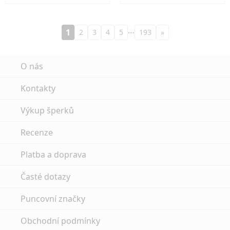
…
1
2
3
4
5
193
»
O nás
Kontakty
Výkup šperků
Recenze
Platba a doprava
Časté dotazy
Puncovní značky
Obchodní podmínky