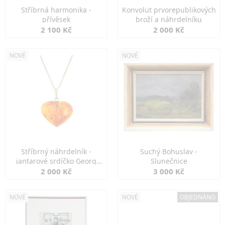
Stříbrná harmonika -
Konvolut prvorepublikových
přívěsek
broží a náhrdelníku
2 100 Kč
2 000 Kč
NOVÉ
NOVÉ
Stříbrný náhrdelník -
Suchý Bohuslav -
jantarové srdíčko Georg
Slunečnice
Kramer
2 000 Kč
3 000 Kč
NOVÉ
NOVÉ
OBJEDNÁNO