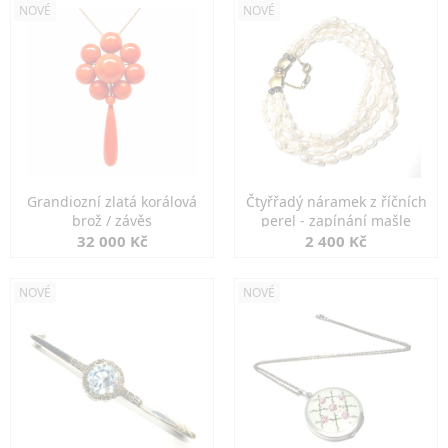
NOVÉ
NOVÉ
Grandiozní zlatá korálová
Čtyřřadý náramek z říčních
brož / závěs
perel - zapínání mašle
32 000 Kč
2 400 Kč
NOVÉ
NOVÉ