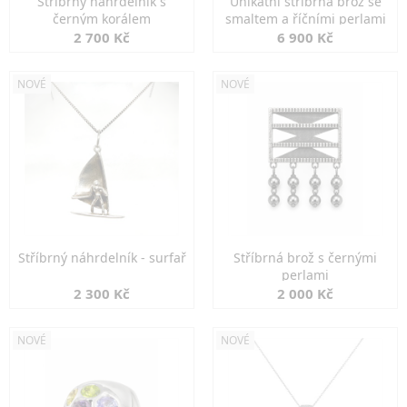
Stříbrný náhrdelník s
Unikátní stříbrná brož se
černým korálem
smaltem a říčními perlami
2 700 Kč
6 900 Kč
NOVÉ
NOVÉ
Stříbrný náhrdelník - surfař
Stříbrná brož s černými
perlami
2 300 Kč
2 000 Kč
NOVÉ
NOVÉ