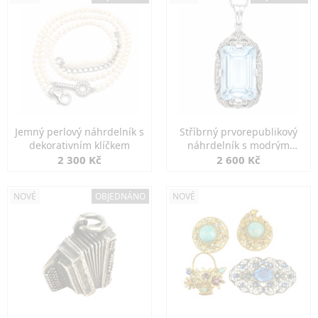
Jemný perlový náhrdelník s
Stříbrný prvorepublikový
dekorativním klíčkem
náhrdelník s modrým
spinelem
2 300 Kč
2 600 Kč
NOVÉ
OBJEDNÁNO
NOVÉ