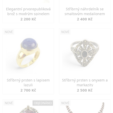
Elegantní prvorepubliková
Stříbrný náhrdelník se
brož s modrým spinelem
smaltovým medailonem
2 200 Kč
2 400 Kč
NOVÉ
NOVÉ
Stříbrný prsten s lapisem
Stříbrný prsten s onyxem a
lazuli
markazity
2 700 Kč
2 500 Kč
NOVÉ
OBJEDNÁNO
NOVÉ