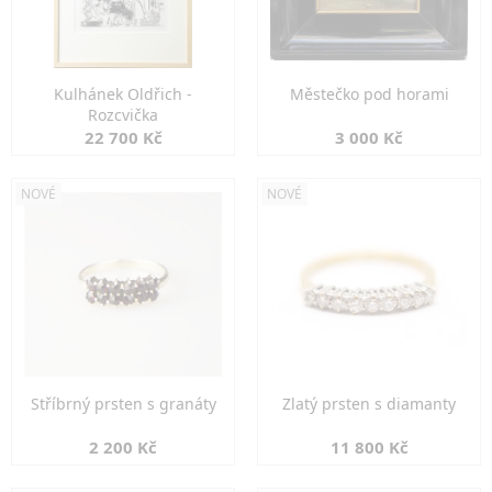
Kulhánek Oldřich -
Městečko pod horami
Rozcvička
22 700 Kč
3 000 Kč
NOVÉ
NOVÉ
Stříbrný prsten s granáty
Zlatý prsten s diamanty
2 200 Kč
11 800 Kč