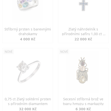
Stříbrný prsten s barevnými
Zlatý náhrdelník s
drahokamy
přírodními safíry 1,00 ct a
diamanty
4 000 Kč
22 000 Kč
NOVÉ
NOVÉ
0,75 ct Zlatý solitérní prsten
Secesní stříbrná brož ve
s přírodním diamantem
tvaru hmyzu s markazity
32 000 Kč
6 300 Kč