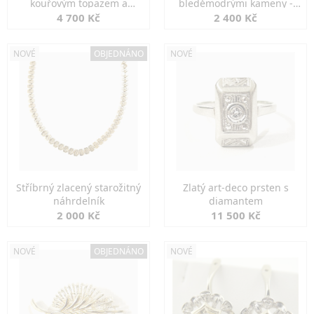
kouřovým topazem a
bleděmodrými kameny -
markazity
jemná elegance
4 700 Kč
2 400 Kč
NOVÉ
OBJEDNÁNO
NOVÉ
Stříbrný zlacený starožitný
Zlatý art-deco prsten s
náhrdelník
diamantem
2 000 Kč
11 500 Kč
NOVÉ
OBJEDNÁNO
NOVÉ