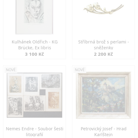
Kulhánek Oldřich - KG
Stříbrná brož s perlami -
Brücke, Ex libris
sněženky
3 100 Kč
2 200 Kč
NOVÉ
NOVÉ
Nemes Endre - Soubor šesti
Petrovický Josef - Hrad
litografií
Karlštejn