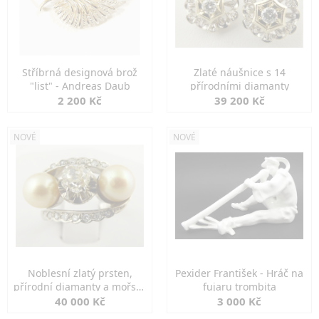
Stříbrná designová brož
Zlaté náušnice s 14
"list" - Andreas Daub
přírodními diamanty
2 200 Kč
39 200 Kč
NOVÉ
NOVÉ
Noblesní zlatý prsten,
Pexider František - Hráč na
přírodní diamanty a mořské
fujaru trombita
perly
40 000 Kč
3 000 Kč