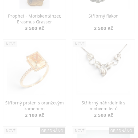
Prophet - Moriskentänzer,
Stříbrný flakon
Erasmus Grasser
3 500 Kč
2 500 Kč
NOVÉ
NOVÉ
Stříbrný prsten s oranžovým
Stříbrný náhrdelník s
kamenem
motivem listů
2 100 Kč
2 500 Kč
NOVÉ
OBJEDNÁNO
NOVÉ
OBJEDNÁNO