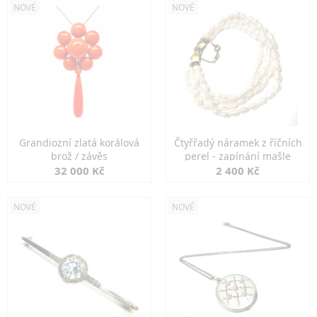
NOVÉ
NOVÉ
Grandiozní zlatá korálová
Čtyřřadý náramek z říčních
brož / závěs
perel - zapínání mašle
32 000 Kč
2 400 Kč
NOVÉ
NOVÉ