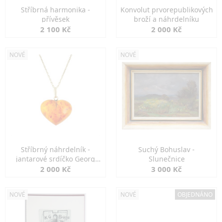
Stříbrná harmonika -
Konvolut prvorepublikových
přívěsek
broží a náhrdelníku
2 100 Kč
2 000 Kč
NOVÉ
NOVÉ
Stříbrný náhrdelník -
Suchý Bohuslav -
jantarové srdíčko Georg
Slunečnice
Kramer
2 000 Kč
3 000 Kč
NOVÉ
NOVÉ
OBJEDNÁNO