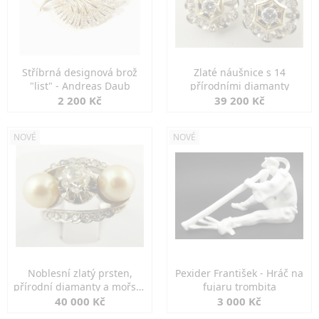
Stříbrná designová brož
Zlaté náušnice s 14
"list" - Andreas Daub
přírodními diamanty
2 200 Kč
39 200 Kč
NOVÉ
NOVÉ
Noblesní zlatý prsten,
Pexider František - Hráč na
přírodní diamanty a mořské
fujaru trombita
perly
40 000 Kč
3 000 Kč