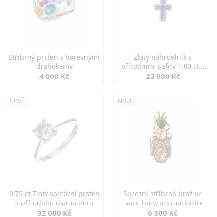
Stříbrný prsten s barevnými
Zlatý náhrdelník s
drahokamy
přírodními safíry 1,00 ct a
diamanty
4 000 Kč
22 000 Kč
NOVÉ
NOVÉ
0,75 ct Zlatý solitérní prsten
Secesní stříbrná brož ve
s přírodním diamantem
tvaru hmyzu s markazity
32 000 Kč
6 300 Kč