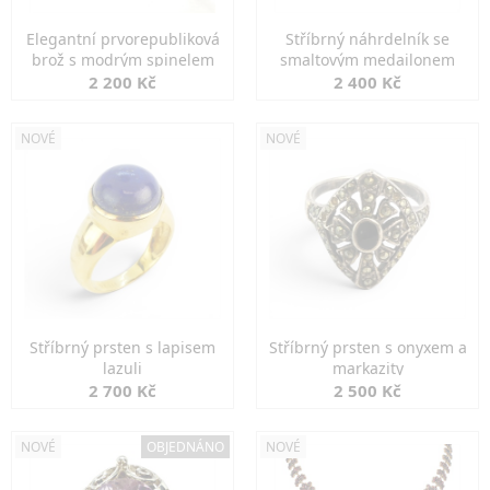
Elegantní prvorepubliková
Stříbrný náhrdelník se
brož s modrým spinelem
smaltovým medailonem
2 200 Kč
2 400 Kč
NOVÉ
NOVÉ
Stříbrný prsten s lapisem
Stříbrný prsten s onyxem a
lazuli
markazity
2 700 Kč
2 500 Kč
NOVÉ
OBJEDNÁNO
NOVÉ