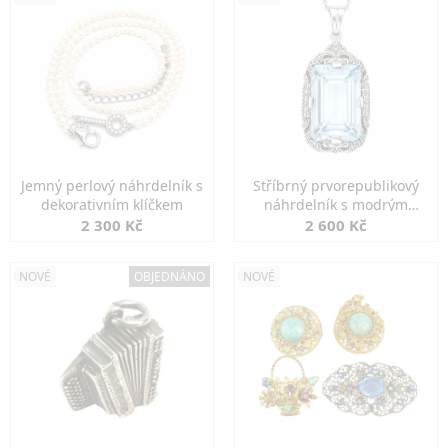
Jemný perlový náhrdelník s
Stříbrný prvorepublikový
dekorativním klíčkem
náhrdelník s modrým
spinelem
2 300 Kč
2 600 Kč
NOVÉ
OBJEDNÁNO
NOVÉ