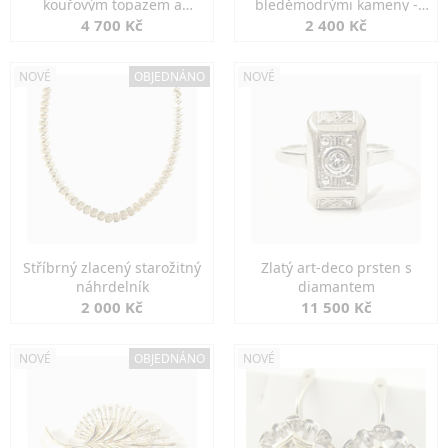
kouřovým topazem a
bleděmodrými kameny -
markazity
jemná elegance
4 700 Kč
2 400 Kč
NOVÉ
OBJEDNÁNO
NOVÉ
Stříbrný zlacený starožitný
Zlatý art-deco prsten s
náhrdelník
diamantem
2 000 Kč
11 500 Kč
NOVÉ
OBJEDNÁNO
NOVÉ