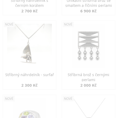
Stříbrný náhrdelník s
Unikátní stříbrná brož se
černým korálem
smaltem a říčními perlami
2 700 Kč
6 900 Kč
NOVÉ
NOVÉ
Stříbrný náhrdelník - surfař
Stříbrná brož s černými
perlami
2 300 Kč
2 000 Kč
NOVÉ
NOVÉ