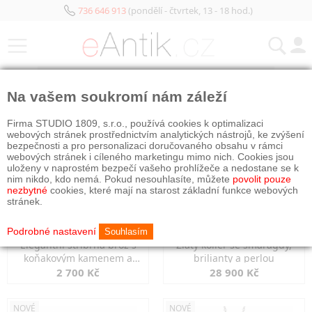
736 646 913
(pondělí - čtvrtek, 13 - 18 hod.)
KATEGORIE
Na vašem soukromí nám záleží
NOVÉ
NOVÉ
Firma STUDIO 1809, s.r.o., používá cookies k optimalizaci
webových stránek prostřednictvím analytických nástrojů, ke zvýšení
bezpečnosti a pro personalizaci doručovaného obsahu v rámci
webových stránek i cíleného marketingu mimo nich. Cookies jsou
uloženy v naprostém bezpečí vašeho prohlížeče a nedostane se k
nim nikdo, kdo nemá. Pokud nesouhlasíte, můžete
povolit pouze
nezbytné
cookies, které mají na starost základní funkce webových
stránek.
Podrobné nastavení
Souhlasím
Elegantní stříbrná brož s
Zlatý kolier se smaragdy,
koňakovým kamenem a
brilianty a perlou
markazity
2 700 Kč
28 900 Kč
NOVÉ
NOVÉ