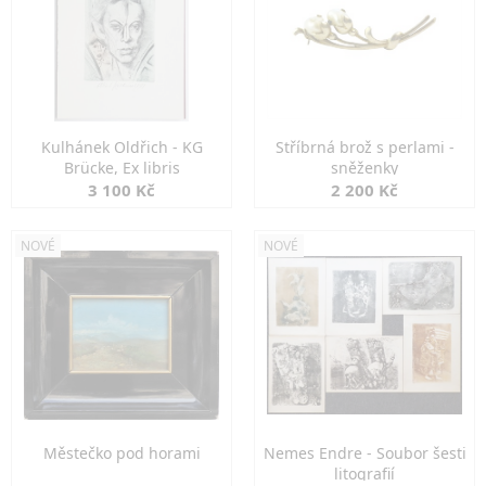
Kulhánek Oldřich - KG
Stříbrná brož s perlami -
Brücke, Ex libris
sněženky
3 100 Kč
2 200 Kč
NOVÉ
NOVÉ
Městečko pod horami
Nemes Endre - Soubor šesti
litografií