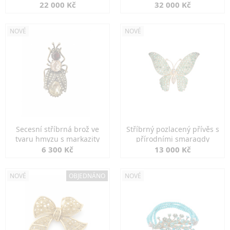
diamanty
22 000 Kč
32 000 Kč
NOVÉ
NOVÉ
Secesní stříbrná brož ve
Stříbrný pozlacený přívěs s
tvaru hmyzu s markazity
přírodními smaragdy
6 300 Kč
13 000 Kč
NOVÉ
OBJEDNÁNO
NOVÉ