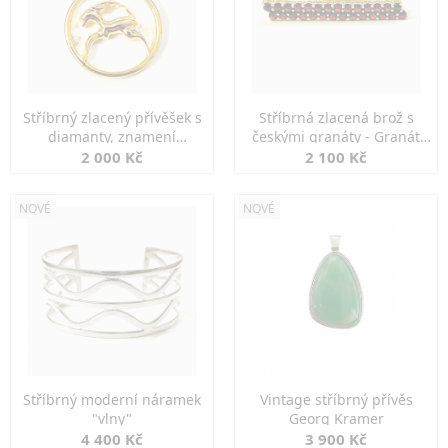
Stříbrný zlacený přívěšek s
Stříbrná zlacená brož s
diamanty, znamení
českými granáty - Granát
KOZOROH
Turnov
2 000 Kč
2 100 Kč
NOVÉ
NOVÉ
Stříbrný moderní náramek
Vintage stříbrný přívěs
"vlny"
Georg Kramer
4 400 Kč
3 900 Kč