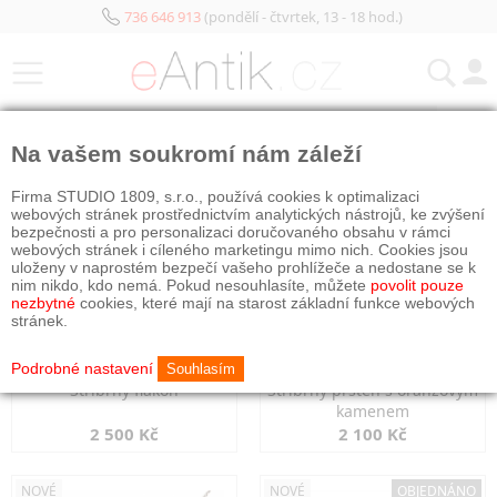
736 646 913
(pondělí - čtvrtek, 13 - 18 hod.)
KATEGORIE
Na vašem soukromí nám záleží
NOVÉ
NOVÉ
Firma STUDIO 1809, s.r.o., používá cookies k optimalizaci
webových stránek prostřednictvím analytických nástrojů, ke zvýšení
bezpečnosti a pro personalizaci doručovaného obsahu v rámci
webových stránek i cíleného marketingu mimo nich. Cookies jsou
uloženy v naprostém bezpečí vašeho prohlížeče a nedostane se k
nim nikdo, kdo nemá. Pokud nesouhlasíte, můžete
povolit pouze
nezbytné
cookies, které mají na starost základní funkce webových
stránek.
Podrobné nastavení
Souhlasím
Stříbrný flakon
Stříbrný prsten s oranžovým
kamenem
2 500 Kč
2 100 Kč
NOVÉ
NOVÉ
OBJEDNÁNO