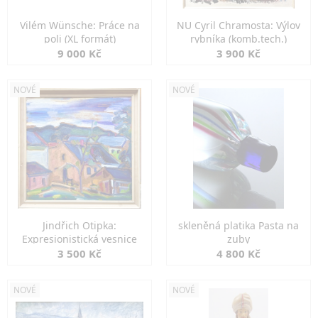
Vilém Wünsche: Práce na
NU Cyril Chramosta: Výlov
poli (XL formát)
rybníka (komb.tech.)
9 000 Kč
3 900 Kč
NOVÉ
NOVÉ
Jindřich Otipka:
skleněná platika Pasta na
Expresionistická vesnice
zuby
3 500 Kč
4 800 Kč
NOVÉ
NOVÉ