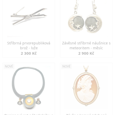
Stříbrná prvorepubliková
Závěsné stříbrné náušnice s
brož - lyže
meteoritem - měsíc
2 300 Kč
2 900 Kč
NOVÉ
NOVÉ