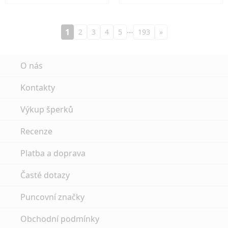
…
1
2
3
4
5
193
»
O nás
Kontakty
Výkup šperků
Recenze
Platba a doprava
Časté dotazy
Puncovní značky
Obchodní podmínky