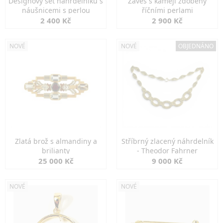
Designový set náhrdelníku s
Závěs s kamejí zdobený
náušnicemi s perlou
říčními perlami
2 400 Kč
2 900 Kč
NOVÉ
NOVÉ
OBJEDNÁNO
Zlatá brož s almandiny a
Stříbrný zlacený náhrdelník
brilianty
- Theodor Fahrner
25 000 Kč
9 000 Kč
NOVÉ
NOVÉ