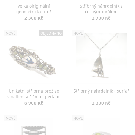
Velká oiriginální
Stříbrný náhrdelník s
geometrická brož
černým korálem
2 300 Kč
2 700 Kč
NOVÉ
OBJEDNÁNO
NOVÉ
Unikátní stříbrná brož se
Stříbrný náhrdelník - surfař
smaltem a říčními perlami
6 900 Kč
2 300 Kč
NOVÉ
NOVÉ