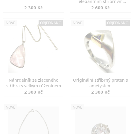
elegantním stříbrným
zapínáním
2 300 Kč
2 600 Kč
NOVÉ
OBJEDNÁNO
NOVÉ
OBJEDNÁNO
Náhrdelník ze zlaceného
Originální stříbrný prsten s
stříbra s velkým růženínem
ametystem
2 300 Kč
2 300 Kč
NOVÉ
NOVÉ