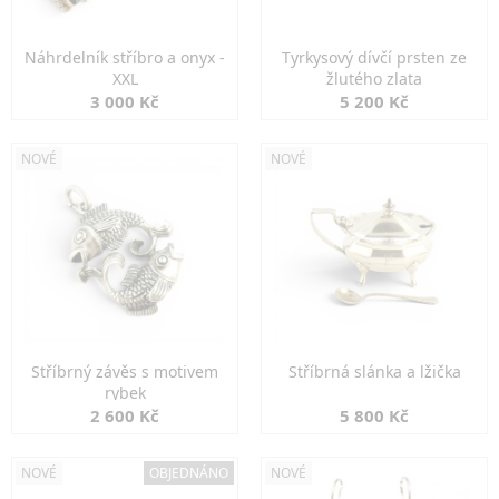
Náhrdelník stříbro a onyx -
Tyrkysový dívčí prsten ze
XXL
žlutého zlata
3 000 Kč
5 200 Kč
NOVÉ
NOVÉ
Stříbrný závěs s motivem
Stříbrná slánka a lžička
rybek
2 600 Kč
5 800 Kč
NOVÉ
OBJEDNÁNO
NOVÉ