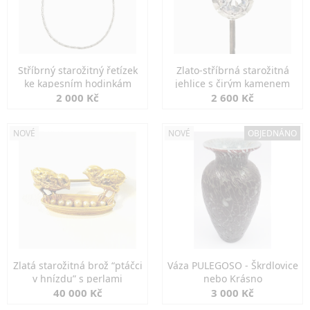
Stříbrný starožitný řetízek
Zlato-stříbrná starožitná
ke kapesním hodinkám
jehlice s čirým kamenem
2 000 Kč
2 600 Kč
NOVÉ
NOVÉ
OBJEDNÁNO
Zlatá starožitná brož “ptáčci
Váza PULEGOSO - Škrdlovice
v hnízdu” s perlami
nebo Krásno
40 000 Kč
3 000 Kč