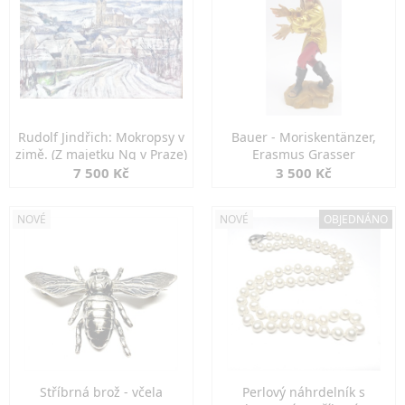
Rudolf Jindřich: Mokropsy v
Bauer - Moriskentänzer,
zimě. (Z majetku Ng v Praze)
Erasmus Grasser
7 500 Kč
3 500 Kč
NOVÉ
NOVÉ
OBJEDNÁNO
Stříbrná brož - včela
Perlový náhrdelník s