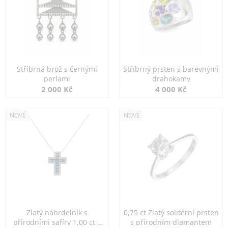
Stříbrná brož s černými
Stříbrný prsten s barevnými
perlami
drahokamy
2 000 Kč
4 000 Kč
NOVÉ
NOVÉ
Zlatý náhrdelník s
0,75 ct Zlatý solitérní prsten
přírodními safíry 1,00 ct a
s přírodním diamantem