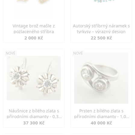
Vintage brož mašle z
Autorský stříbrný náramek s
pozlaceného stříbra
tyrkysy – výrazný design
2 000 Kč
22 500 Kč
NOVÉ
NOVÉ
Náušnice z bílého zlata s
Prsten z bílého zlata s
přírodními diamanty - 0,30
přírodními diamanty - 1,00
ct
ct
37 300 Kč
40 000 Kč