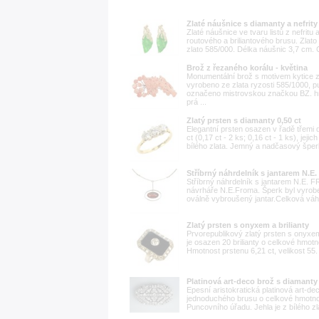
Zlaté náušnice s diamanty a nefrity
Zlaté náušnice ve tvaru listů z nefrit
routového a briliantového brusu. Zlato 
zlato 585/000. Délka náušnic 3,7 cm. 
Brož z řezaného korálu - květina
Monumentální brož s motivem kytice 
vyrobeno ze zlata ryzosti 585/1000,
označeno mistrovskou značkou BZ. h
prá ...
Zlatý prsten s diamanty 0,50 ct
Elegantní prsten osazen v řadě třemi 
ct (0,17 ct - 2 ks; 0,16 ct - 1 ks), jej
bílého zlata. Jemný a nadčasový šperk 
Stříbrný náhrdelník s jantarem N.
Stříbrný náhrdelník s jantarem N.E. 
návrháře N.E.Froma. Šperk byl vyroben 
oválně vybroušený jantar.Celková váh
Zlatý prsten s onyxem a brilianty
Prvorepublikový zlatý prsten s onyxem 
je osazen 20 brilianty o celkové hmot
Hmotnost prstenu 6,21 ct, velikost 55.
Platinová art-deco brož s diamanty
Epesní aristokratická platinová art-de
jednoduchého brusu o celkové hmotnos
Puncovního úřadu. Jehla je z bílého zla