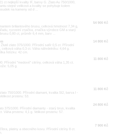
21 ct nejlepší kvality IF, barvy G. Zlato Au 750/1000,
antu stejné velikosti a kvality se pohybuje kolem
posudek na kameny od d ...
54 900 Kč
amantem briliantového brusu, celková hmotnost 7,34 g,
řadu, ryzostní značka, značka výrobce GM a starý
brusu 0,80 ct, průměr 6,4 mm, barv ...
rem
14 800 Kč
Žluté zlato 375/1000. Přírodní safír 0,5 ct. Přírodní
J, celková váha 0,3 ct. Váha náhrdelníku: 4,64 g.
lka řetízku: 42 cm.
11 800 Kč
000. Přírodní "medové" citríny, celková váha 1,35 ct.
ože: 5,05 g.
11 800 Kč
zlato 750/1000. Přírodní diamant, kvalita SI2, barva I -
Velikost prstenu: 53.
24 800 Kč
lato 375/1000. Přírodní diamanty - starý brus, kvalita
ct. Váha prstenu: 4,1 g. Velikost prstenu: 57.
7 900 Kč
stříbra, platiny a obecného kovu. Přírodní citríny 8 ct.
m.