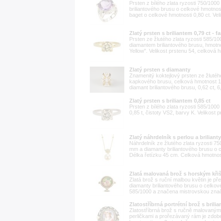
Prsten z bílého zlata ryzosti 750/100
briliantového brusu o celkové hmotnos
baget o celkové hmotnosti 0,80 ct. Vel
Zlatý prsten s briliantem 0,79 ct - f
Prsten ze žlutého zlata ryzosti 585/10
diamantem briliantového brusu, hmotno
Yellow". Velikost prstenu 54, celková 
Zlatý prsten s diamanty
Znamenitý koktejlový prsten ze žlutého
kapkového brusu, celková hmotnost 1
diamant briliantového brusu, 0,62 ct, 6
Zlatý prsten s briliantem 0,85 ct
Prsten z bílého zlata ryzosti 585/1000
0,85 t, čistoty VS2, barvy K. Velikost 
Zlatý náhrdelník s perlou a brilianty
Náhrdelník ze žlutého zlata ryzosti 7
mm a diamanty briliantového brusu o 
Délka řetízku 45 cm. Celková hmotnos
Zlatá malovaná brož s horským křiš
Zlatá brož s ruční malbou květin je 
diamanty briliantového brusu o celkov
585/1000 a značena mistrovskou značk
Zlatostříbrná portrétní brož s brilia
Zlatostříbrná brož s ručně malovaným 
perličkami a prořezávaný rám je zdo