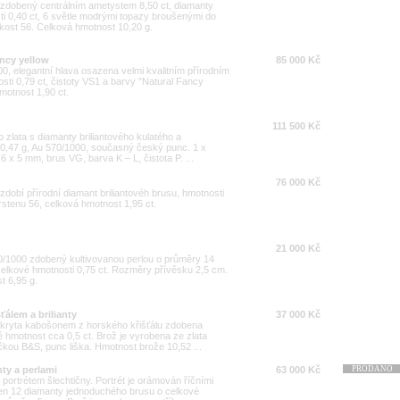
0 zdobený centrálním ametystem 8,50 ct, diamanty
ti 0,40 ct, 6 světle modrými topazy broušenými do
ikost 56. Celková hmotnost 10,20 g.
ancy yellow
85 000 Kč
00, elegantní hlava osazena velmi kvalitním přírodním
sti 0,79 ct, čistoty VS1 a barvy "Natural Fancy
hmotnost 1,90 ct.
111 500 Kč
 zlata s diamanty briliantového kulatého a
0,47 g, Au 570/1000, současný český punc. 1 x
,6 x 5 mm, brus VG, barva K – L, čistota P. ...
76 000 Kč
 zdobí přírodní diamant briliantovéh brusu, hmotnosti
prstenu 56, celková hmotnost 1,95 ct.
21 000 Kč
50/1000 zdobený kultivovanou perlou o průměry 14
celkové hmotnosti 0,75 ct. Rozměry přívěsku 2,5 cm.
t 6,95 g.
ťálem a brilianty
37 000 Kč
překryta kabošonem z horského křišťálu zdobena
é hmotnost cca 0,5 ct. Brož je vyrobena ze zlata
ou B&S, punc liška. Hmotnost brože 10,52 ...
nty a perlami
63 000 Kč
PRODÁNO
portrétem šlechtičny. Portrét je orámován říčními
ben 12 diamanty jednoduchého brusu o celkové