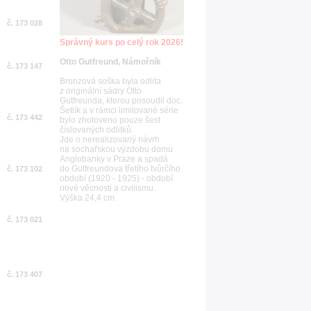
č. 173 028
Správný kurs po celý rok 2026!
Otto Gutfreund, Námořník
č. 173 147
Bronzová soška byla odlita
z originální sádry Otto
Gutfreunda, kterou posoudil doc.
Šetlík a v rámci limitované série
č. 173 442
bylo zhotoveno pouze šest
číslovaných odlitků.
Jde o nerealizovaný návrh
na sochařskou výzdobu domu
Anglobanky v Praze a spadá
do Gutfreundova třetího tvůrčího
č. 173 102
období (1920 - 1925) - období
nové věcnosti a civilismu.
Výška 24,4 cm.
č. 173 021
č. 173 407