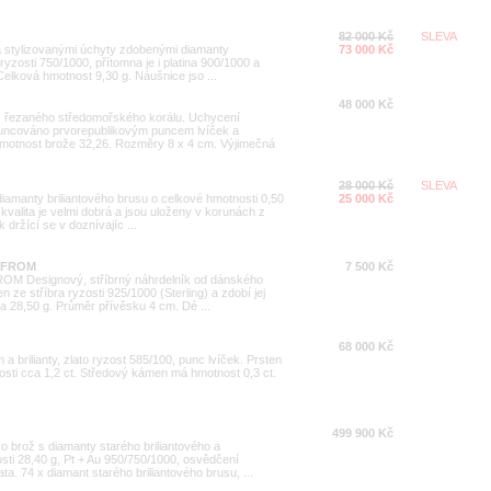
82 000 Kč
SLEVA
u a stylizovanými úchyty zdobenými diamanty
73 000 Kč
ryzosti 750/1000, přítomna je i platina 900/1000 a
Celková hmotnost 9,30 g. Náušnice jso ...
48 000 Kč
z řezaného středomořského korálu. Uchycení
 puncováno prvorepublikovým puncem lvíček a
motnost brože 32,26. Rozměry 8 x 4 cm. Výjimečná
28 000 Kč
SLEVA
diamanty briliantového brusu o celkové hmotnosti 0,50
25 000 Kč
ich kvalita je velmi dobrá a jsou uloženy v korunách z
držící se v doznívajíc ...
E. FROM
7 500 Kč
FROM Designový, stříbrný náhrdelník od dánského
ze stříbra ryzosti 925/1000 (Sterling) a zdobí jej
a 28,50 g. Průměr přívěsku 4 cm. Dé ...
68 000 Kč
a brilianty, zlato ryzost 585/100, punc lvíček. Prsten
nosti cca 1,2 ct. Středový kámen má hmotnost 0,3 ct.
499 900 Kč
co brož s diamanty starého briliantového a
ti 28,40 g, Pt + Au 950/750/1000, osvědčení
ta. 74 x diamant starého briliantového brusu, ...