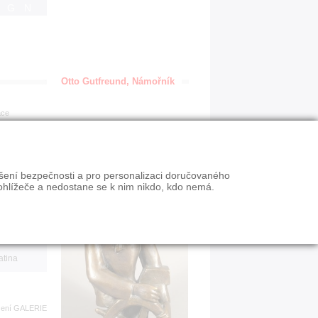
IGN
Otto Gutfreund, Námořník
ace
en
ýšení bezpečnosti a pro personalizaci doručovaného
VY
ohlížeče a nedostane se k nim nikdo, kdo nemá.
n slevy
atina
zení
GALERIE