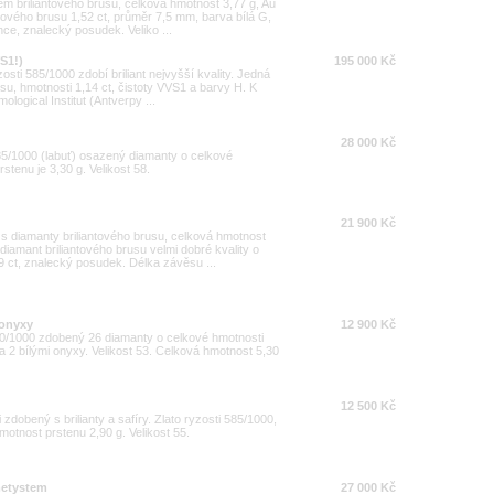
tem briliantového brusu, celková hmotnost 3,77 g, Au
tového brusu 1,52 ct, průměr 7,5 mm, barva bílá G,
nce, znalecký posudek. Veliko ...
VS1!)
195 000 Kč
sti 585/1000 zdobí briliant nejvyšší kvality. Jedná
usu, hmotnosti 1,14 ct, čistoty VVS1 a barvy H. K
mological Institut (Antverpy ...
28 000 Kč
85/1000 (labuť) osazený diamanty o celkové
stenu je 3,30 g. Velikost 58.
21 900 Kč
 s diamanty briliantového brusu, celková hmotnost
diamant briliantového brusu velmi dobré kvality o
 ct, znalecký posudek. Délka závěsu ...
 onyxy
12 900 Kč
750/1000 zdobený 26 diamanty o celkové hmotnosti
t a 2 bílými onyxy. Velikost 53. Celková hmotnost 5,30
12 500 Kč
zdobený s brilianty a safíry. Zlato ryzosti 585/1000,
otnost prstenu 2,90 g. Velikost 55.
ametystem
27 000 Kč