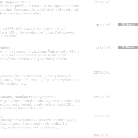
 dle Dagobert Peche
27 000 Kč
a předlohou přívěšku z roku 1918 od Dagoberta Pecha
stätte. Dominantou je oválný leštěný přírodní zoisit
erém je vrostlý velký rubín, ...
70 000 Kč
PRODÁNO
ryzosti 585/1000 osazený diamanty o celkové
ku je 7,95 g. Délka řetízku je 45 cm. Délka závěsu
vního úřadu.
 rubíny
12 800 Kč
PRODÁNO
elným - ryze secesním závěsem. Řetízek délky 44 cm
. Secesní závěs zdobený perletí a rubíny byl
Celková váha šperku 3,36 g. Rozměry závěsu ...
323 000 Kč
 velikosti 0,98 ct v mimořádné kvalitě a drobnými
lé zlato Au 750/ 1000, váha: 4,77gr. Středový briliant o
 Velkoobchodní c ...
diamanty, drahými kameny a perlou
125 000 Kč
ýla je osazena centrálním smaragdem o hmotnosti 0,6
ále drobnými smaragdy o celkové hmotnosti 0,25 ct,
y o celkové hmotnosti 1,8 ct ...
ty
57 900 Kč
e smaragdem a diamanty o celkové hmotnosti 6,65 g,
adu, ryzostní číslo a značka klenotníka. 1 x
ty, viditelné inkluze, velmi slabé ole ...
155 000 Kč