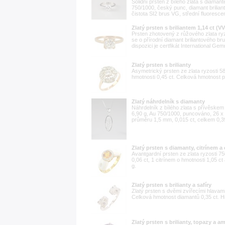
Solidní prsten z bílého zlata s diaman
750/1000, český punc, diamant brilian
čistota SI2 brus VG, střední fluoresce
Zlatý prsten s briliantem 1,14 ct (V
Prsten zhotovený z růžového zlata ryzo
se o přírodní diamant briliantového br
dispozici je certfikát International Gem
Zlatý prsten s brilianty
Asymetrický prsten ze zlata ryzosti 5
hmotnosti 0,45 ct. Celková hmotnost pr
Zlatý náhrdelník s diamanty
Náhrdelník z bílého zlata s přívěskem
6,90 g, Au 750/1000, puncováno, 26 x 
průměru 1,5 mm, 0,015 ct, celkem 0,39
Zlatý prsten s diamanty, citrínem a
Avantgardní prsten ze zlata ryzosti 
0,06 ct, 1 citrínem o hmotnosti 1,05 c
g.
Zlatý prsten s brilianty a safíry
Zlatý prsten s dvěmi zvířecími hlavami 
Celková hmotnost diamantů 0,35 ct. Hm
Zlatý prsten s brilianty, topazy a 