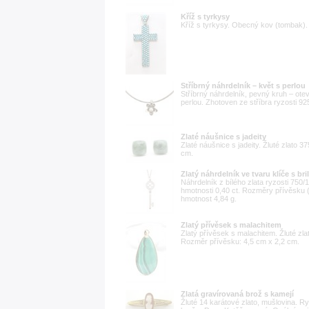
Kříž s tyrkysy
Kříž s tyrkysy. Obecný kov (tombak). 
Stříbrný náhrdelník – květ s perlou
Stříbrný náhrdelník, pevný kruh – o
perlou. Zhotoven ze stříbra ryzosti 9
Zlaté náušnice s jadeity
Zlaté náušnice s jadeity. Žluté zlato 3
cm.
Zlatý náhrdelník ve tvaru klíče s bri
Náhrdelník z bílého zlata ryzosti 750
hmotnosti 0,40 ct. Rozměry přívěsku 
hmotnost 4,84 g.
Zlatý přívěsek s malachitem
Zlatý přívěsek s malachitem. Žluté zla
Rozměr přívěsku: 4,5 cm x 2,2 cm.
Zlatá gravírovaná brož s kamejí
Žluté 14 karátové zlato, mušlovina. R