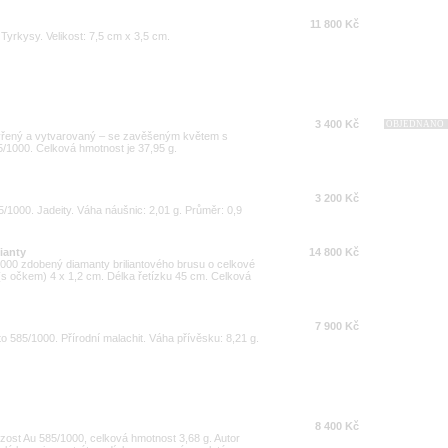
11 800 Kč
Tyrkysy. Velikost: 7,5 cm x 3,5 cm.
3 400 Kč
OBJEDNÁNO
tevřený a vytvarovaný – se zavěšeným květem s
25/1000. Celková hmotnost je 37,95 g.
3 200 Kč
75/1000. Jadeity. Váha náušnic: 2,01 g. Průměr: 0,9
lianty
14 800 Kč
/1000 zdobený diamanty briliantového brusu o celkové
(s očkem) 4 x 1,2 cm. Délka řetízku 45 cm. Celková
7 900 Kč
to 585/1000. Přírodní malachit. Váha přívěsku: 8,21 g.
8 400 Kč
yzost Au 585/1000, celková hmotnost 3,68 g. Autor