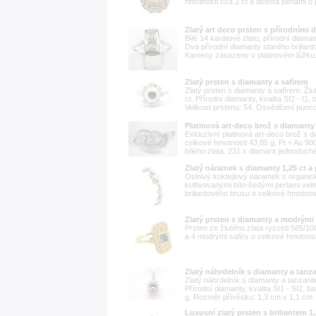
hmotnosti cca 2 ct a dvěma perlami o 
Zlatý art deco prsten s přírodními 
Bílé 14 karátové zlato, přírodní diam
Dva přírodní diamanty starého briliant
Kameny zasazeny v platinovém lůžku.
Zlatý prsten s diamanty a safírem
Zlatý prsten s diamanty a safírem. Žlut
ct. Přírodní diamanty, kvalita SI2 - I1,
Velikost prstenu: 54. Osvědčení punc
Platinová art-deco brož s diamanty
Exkluzivní platinová art-deco brož s
celkové hmotnosti 43,85 g, Pt + Au 90
bílého zlata. 231 x diamant jednoduché
Zlatý náramek s diamanty 1,25 ct a 
Oslnivý koktejlový náramek s organic
kultivovanými bílo-šedými perlami velm
briliantového brusu o celkové hmotnosti 
Zlatý prsten s diamanty a modrými 
Prsten ze žlutého zlata ryzosti 585/1
a 4 modrými safíry o celkové hmotnosti
Zlatý náhrdelník s diamanty a tanz
Zlatý náhrdelník s diamanty a tanzanite
Přírodní diamanty, kvalita SI1 - SI2, b
g. Rozměr přívěsku: 1,3 cm x 1,1 cm. 
Luxusní zlatý prsten s briliantem 1,