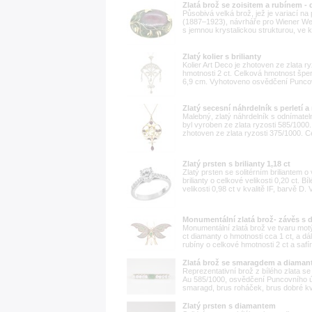
Zlatá brož se zoisitem a rubínem -
Působivá velká brož, jež je variací n
(1887–1923), návrháře pro Wiener Werk
s jemnou krystalickou strukturou, ve kt
Zlatý kolier s brilianty
Kolier Art Deco je zhotoven ze zlata 
hmotnosti 2 ct. Celková hmotnost šper
6,9 cm. Vyhotoveno osvědčení Punco
Zlatý secesní náhrdelník s perletí a
Malebný, zlatý náhrdelník s odnímat
byl vyroben ze zlata ryzosti 585/1000
zhotoven ze zlata ryzosti 375/1000. 
Zlatý prsten s brilianty 1,18 ct
Zlatý prsten se solitérním briliantem o
brilianty o celkové velikosti 0,20 ct. Bí
velikosti 0,98 ct v kvalitě IF, barvě D.
Monumentální zlatá brož- závěs s 
Monumentální zlatá brož ve tvaru mot
ct diamanty o hmotnosti cca 1 ct, a d
rubíny o celkové hmotnosti 2 ct a safír
Zlatá brož se smaragdem a diaman
Reprezentativní brož z bílého zlata s
Au 585/1000, osvědčení Puncovního úř
smaragd, brus roháček, brus dobré kvali
Zlatý prsten s diamantem