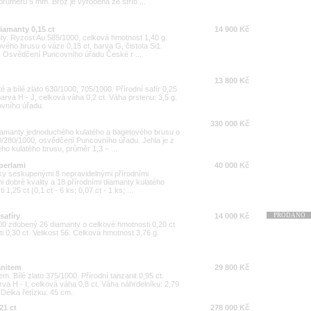
průměru 5 mm. Brož je vyrobena ze stříb ...
diamanty 0,15 ct
14 900 Kč
anty. Ryzost Au 585/1000, celková hmotnost 1,40 g.
ového brusu o váze 0,15 ct, barva G, čistota Si1.
 Osvědčení Puncovního úřadu České r ...
13 800 Kč
é a bílé zlato 630/1000, 705/1000. Přírodní safír 0,25
 barva H - J, celková váha 0,2 ct. Váha prstenu: 3,5 g.
ovního úřadu.
330 000 Kč
 diamanty jednoduchého kulatého a bagetového brusu o
0/280/1000, osvědčení Puncovního úřadu. Jehla je z
ho kulatého brusu, průměr 1,3 – ...
perlami
40 000 Kč
ky seskupenými 8 nepravidelnými přírodními
i dobré kvality a 18 přírodními diamanty kulatého
1,25 ct (0,1 ct - 6 ks; 0,07 ct - 1 ks; ...
safíry
14 000 Kč
PRODÁNO
000 zdobený 26 diamanty o celkové hmotnosti 0,20 ct
 0,30 ct. Velikost 56. Celková hmotnost 3,76 g.
anitem
29 800 Kč
m. Bílé zlato 375/1000. Přírodní tanzanit 0,95 ct.
arva H - I, celková váha 0,8 ct. Váha náhrdelníku: 2,79
Délka řetízku: 45 cm.
21 ct
278 000 Kč