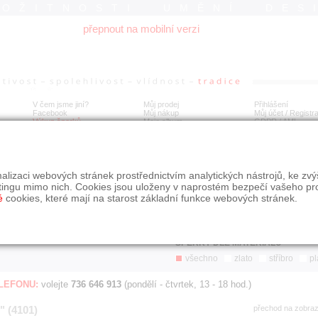
ROŽITNOSTI UMĚNÍ DES
přepnout na mobilní verzi
V čem jsme jiní?
Můj prodej
Přihlášení
Facebook
Můj nákup
Můj účet / Registr
Výkup šperků
Moje album
GDPR
/
AML
Jen poslední d
Í
alizaci webových stránek prostřednictvím analytických nástrojů, ke zv
BDOBÍ
STÁŘÍ NABÍDKY
ŘAZENÍ
SLE
tingu mimo nich. Cookies jsou uloženy v naprostém bezpečí vašeho pr
všechno
nejnovější napřed
je
é
cookies, které mají na starost základní funkce webových stránek.
jen poslední den
podle cen sestupně
jen poslední týden
jen poslední měsíc
ŠPERKY DLE MATERIÁLU
všechno
zlato
stříbro
pl
ELEFONU:
volejte
736 646 913
(pondělí - čtvrtek, 13 - 18 hod.)
" (4101)
přechod na zobra