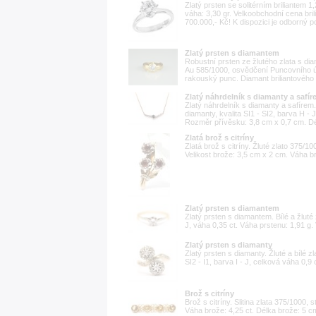
Zlatý prsten se solitérním briliantem 1,
váha: 3,30 gr. Velkoobchodní cena brili
700.000,- Kč! K dispozici je odborný 
Zlatý prsten s diamantem
Robustní prsten ze žlutého zlata s di
Au 585/1000, osvědčení Puncovního ú
rakouský punc. Diamant briliantového 
Zlatý náhrdelník s diamanty a safí
Zlatý náhrdelník s diamanty a safírem. 
diamanty, kvalita SI1 - SI2, barva H - 
Rozměr přívěsku: 3,8 cm x 0,7 cm. Dé
Zlatá brož s citríny
Zlatá brož s citríny. Žluté zlato 375/1
Velikost brože: 3,5 cm x 2 cm. Váha br
Zlatý prsten s diamantem
Zlatý prsten s diamantem. Bílé a žluté 
J, váha 0,35 ct. Váha prstenu: 1,91 g. 
Zlatý prsten s diamanty
Zlatý prsten s diamanty. Žluté a bílé z
SI2 - I1, barva I - J, celková váha 0,9 
Brož s citríny
Brož s citríny. Slitina zlata 375/1000, 
Váha brože: 4,25 ct. Délka brože: 5 c