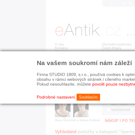
STA
O nás
Obchodní podmínky
Kontakty
Časté dotazy
Recenze
Ceník
Na vašem soukromí nám záleží
Jsme prověřená firma
RYCHLÉ HLEDÁN
V oboru působíme 22 let!
Firma STUDIO 1809, s.r.o., používá cookies k optim
Zákazníci u nás oceňují:
HISTORICKÉ O
obsahu v rámci webových stránek i cíleného marke
■ odborné zázemí
všechno
Pokud nesouhlasíte, můžete
povolit pouze nezbytn
■ bezpečné prostředí
před r. 1800
■ přátelskou atmosféru
19. stol.
Podrobné nastavení
Souhlasím
1890-1940
od r. 1940
současnost
Dana Čechová a Jolana Králová
NÁKUP I PO T
Vyhledané
položky v kategorii "šperky