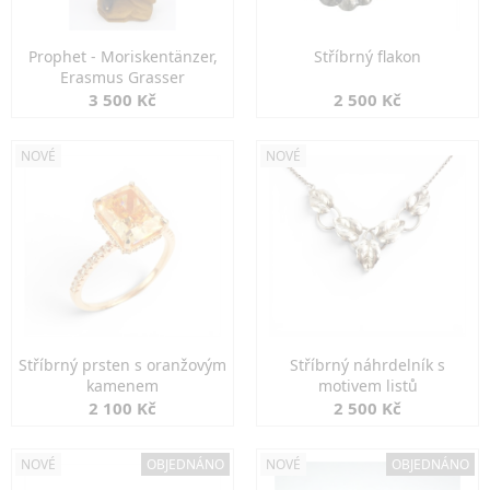
Prophet - Moriskentänzer,
Stříbrný flakon
Erasmus Grasser
3 500 Kč
2 500 Kč
NOVÉ
NOVÉ
Stříbrný prsten s oranžovým
Stříbrný náhrdelník s
kamenem
motivem listů
2 100 Kč
2 500 Kč
NOVÉ
OBJEDNÁNO
NOVÉ
OBJEDNÁNO