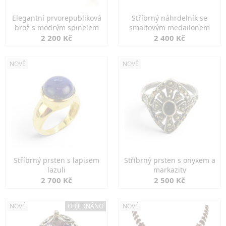
Elegantní prvorepubliková
Stříbrný náhrdelník se
brož s modrým spinelem
smaltovým medailonem
2 200 Kč
2 400 Kč
NOVÉ
NOVÉ
Stříbrný prsten s lapisem
Stříbrný prsten s onyxem a
lazuli
markazity
2 700 Kč
2 500 Kč
NOVÉ
OBJEDNÁNO
NOVÉ