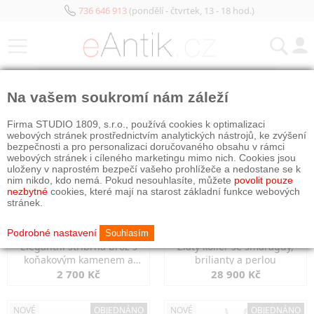
736 646 913
(pondělí - čtvrtek, 13 - 18 hod.)
KATEGORIE
Na vašem soukromí nám záleží
NOVÉ
NOVÉ
OBJEDNÁNO
Firma STUDIO 1809, s.r.o., používá cookies k optimalizaci
webových stránek prostřednictvím analytických nástrojů, ke zvýšení
bezpečnosti a pro personalizaci doručovaného obsahu v rámci
webových stránek i cíleného marketingu mimo nich. Cookies jsou
uloženy v naprostém bezpečí vašeho prohlížeče a nedostane se k
nim nikdo, kdo nemá. Pokud nesouhlasíte, můžete
povolit pouze
nezbytné
cookies, které mají na starost základní funkce webových
stránek.
Podrobné nastavení
Souhlasím
Elegantní stříbrná brož s
Zlatý kolier se smaragdy,
koňakovým kamenem a
brilianty a perlou
markazity
2 700 Kč
28 900 Kč
NOVÉ
OBJEDNÁNO
NOVÉ
OBJEDNÁNO