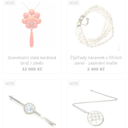
NOVÉ
NOVÉ
Grandiozní zlatá korálová
Čtyřřadý náramek z říčních
brož / závěs
perel - zapínání mašle
32 000 Kč
2 400 Kč
NOVÉ
NOVÉ