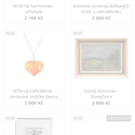
Stříbrná harmonika -
Konvolut prvorepublikových
přívěsek
broží a náhrdelníku
2 100 Kč
2 000 Kč
NOVÉ
NOVÉ
Stříbrný náhrdelník -
Suchý Bohuslav -
jantarové srdíčko Georg
Slunečnice
Kramer
2 000 Kč
3 000 Kč
NOVÉ
NOVÉ
OBJEDNÁNO